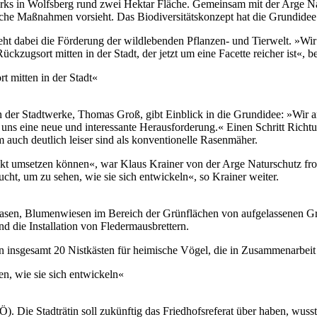
parks in Wolfsberg rund zwei Hektar Fläche. Gemeinsam mit der Arge 
sche Maßnahmen vorsieht. Das Biodiversitätskonzept hat die Grundide
t dabei die Förderung der wildlebenden Pflanzen- und Tierwelt. »Wir 
ückzugsort mitten in der Stadt, der jetzt um eine Facette reicher ist«
t mitten in der Stadt«
 der Stadtwerke, Thomas Groß, gibt Einblick in die Grundidee: »Wir arb
r uns eine neue und interessante Herausforderung.« Einen Schritt Richtu
auch deutlich leiser sind als konventionelle Rasenmäher.
kt umsetzen können«, war Klaus Krainer von der Arge Naturschutz froh
ht, um zu sehen, wie sie sich entwickeln«, so Krainer weiter.
sen, Blumenwiesen im Bereich der Grünflächen von aufgelassenen Gräb
d die Installation von Fledermausbrettern.
n insgesamt 20 Nistkästen für heimische Vögel, die in Zusammenarbeit
n, wie sie sich entwickeln«
PÖ). Die Stadträtin soll zukünftig das Friedhofsreferat über haben, wus