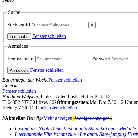
Popup
Suche
Suchbegriff
Fenster schließen
Anmelden
Benutzername
Passwort
Fenster schließen
Bauernregel der Woche
Fenster schließen
Tierecke
Fenster schließen
Fundamt Wolfsberg
In der »Alten Post«, Hoher Platz 16
T: 04352 537-301 bzw. 302
Öffnungszeiten:
Mo–Do: 7.30–12 Uhr u
Freitag: 7.30–12 Uhr
Fenster schließen
//Aktuell
ste
Beiträge
Mehr anzeigen
»
Weniger anzeigen
»
Lavanttaler Noah Trettenbrein jagt in Shanghai nach Medaille
Internationale Elite kommt zum »Lavanttal Showjumping Festi