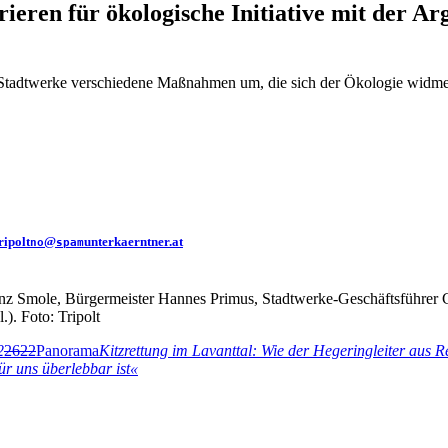
eren für ökologische Initiative mit der A
Stadtwerke verschiedene Maßnahmen um, die sich der Ökologie widmen. 
ripolt
@
unterkaerntner.at
no
spam
einz Smole, Bürgermeister Hannes Primus, Stadtwerke-Geschäftsführer C
). Foto: Tripolt
2
2622
Panorama
Kitzrettung im Lavanttal: Wie der Hegeringleiter aus Re
r uns überlebbar ist«