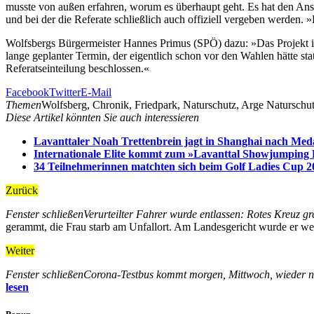
musste von außen erfahren, worum es überhaupt geht. Es hat den Ansch
und bei der die Referate schließlich auch offiziell vergeben werden. 
Wolfsbergs Bürgermeister Hannes Primus (SPÖ) dazu: »Das Projekt is
lange geplanter Termin, der eigentlich schon vor den Wahlen hätte sta
Referatseinteilung beschlossen.«
Facebook
Twitter
E-Mail
Themen
Wolfsberg, Chronik, Friedpark, Naturschutz, Arge Naturschu
Diese Artikel könnten Sie auch interessieren
Lavanttaler Noah Trettenbrein jagt in Shanghai nach Meda
Internationale Elite kommt zum »Lavanttal Showjumping 
34 Teilnehmerinnen matchten sich beim Golf Ladies Cup 2
Zurück
Fenster schließen
Verurteilter Fahrer wurde entlassen: Rotes Kreuz gr
gerammt, die Frau starb am Unfallort. Am Landesgericht wurde er weg
Weiter
Fenster schließen
Corona-Testbus kommt morgen, Mittwoch, wieder n
lesen