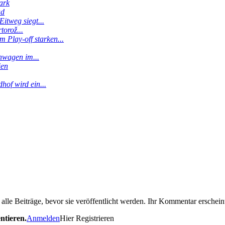
ark
ud
itweg siegt...
torož...
 Play-off starken...
enwagen im...
ien
hof wird ein...
le Beiträge, bevor sie veröffentlicht werden. Ihr Kommentar erscheint
ntieren.
Anmelden
Hier Registrieren