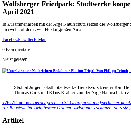
Wolfsberger Friedpark: Stadtwerke kooperi
April 2021
In Zusammenarbeit mit der Arge Naturschutz setzen die Wolfsberger 
Tierwelt auf dem zwei Hektar großen Areal.
Facebook
Twitter
E-Mail
0 Kommentare
Meist gelesen
Von Philipp Tripolt
t
Stadtrat Jürgen Jöbstl, Stadtwerke-Beiratsvorsitzender Karl H
Thomas Groß und Klaus Krainer von der Arge Naturschutz (v. l.
1
2622
Panorama
Tierarztpraxis in St. Georgen wurde feierlich eröffnet
zur Baustelle im Twimberger Graben: »Man muss schauen, dass sie fü
Artikel