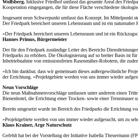
Wolfsberg.
Inklusive Friedhof umfasst das gesamte Areal des Fried
Kooperation eingegangen, die für diese Fläche verschiedene ökologi
Insgesamt neun Schwerpunkt umfasst das Konzept. Im Mittelpunkt steh
Der Friedpark bereichert unseren Lebensraum und ist ein naturnaher R
»Der Friedpark bereichert unseren Lebensraum und ist ein Rückzugsor
Hannes Primus, Bürgermeister
Der für den Friedpark zuständige Leiter des Bereichs Dienstleistungen
Friedparks zu erhöhen. Die Ökologisierung auf so breiter Basis ist fü
Inbetriebnahme von emissionsfreien Rasenmäher-Robotern, die zudem 
»Ich bin dankbar, dass wir gemeinsam dieses außergewöhnliche Proje
der Errichtung. »Projektgebiete werden von uns immer wieder aufgesuc
Neun Vorschläge
Die neun Maßnahmenvorschläge umfassen unter anderem einen Trittra
Bienenhotel, die Errichtung einer Trocken- sowie einer Trennmauer un
Bereits umgesetzt wurde im Bereich des Friedparks die Errichtung vo
»Projektgebiete werden von uns immer wieder aufgesucht, um zu sehe
Klaus Krainer, Arge Naturschutz
Gefehlt hat bei der Vorstellung der Initiative Isabella Theuermann (F