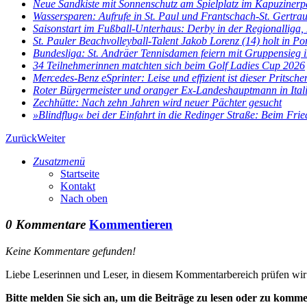
Neue Sandkiste mit Sonnenschutz am Spielplatz im Kapuzinerp
Wassersparen: Aufrufe in St. Paul und Frantschach-St. Gertra
Saisonstart im Fußball-Unterhaus: Derby in der Regionalliga, E
St. Pauler Beachvolleyball-Talent Jakob Lorenz (14) holt in Por
Bundesliga: St. Andräer Tennisdamen feiern mit Gruppensieg im
34 Teilnehmerinnen matchten sich beim Golf Ladies Cup 2026
Mercedes-Benz eSprinter: Leise und effizient ist dieser Pritsch
Roter Bürgermeister und oranger Ex-Landeshauptmann in Ital
Zechhütte: Nach zehn Jahren wird neuer Pächter gesucht
»Blindflug« bei der Einfahrt in die Redinger Straße: Beim Fried
Zurück
Weiter
Zusatzmenü
Startseite
Kontakt
Nach oben
0 Kommentare
Kommentieren
Keine Kommentare gefunden!
Liebe Leserinnen und Leser, in diesem Kommentarbereich prüfen wir al
Bitte melden Sie sich an, um die Beiträge zu lesen oder zu komme