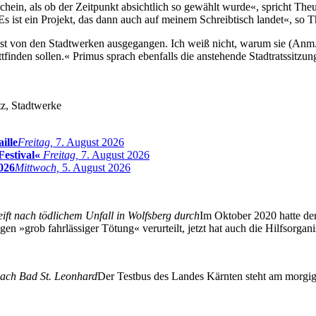
ein, als ob der Zeitpunkt absichtlich so gewählt wurde«, spricht Theue
»Es ist ein Projekt, das dann auch auf meinem Schreibtisch landet«, so
t von den Stadtwerken ausgegangen. Ich weiß nicht, warum sie (Anm.:
ttfinden sollen.« Primus sprach ebenfalls die anstehende Stadtratssitzu
tz, Stadtwerke
ille
Freitag,
7. August 2026
Festival«
Freitag,
7. August 2026
026
Mittwoch,
5. August 2026
eift nach tödlichem Unfall in Wolfsberg durch
Im Oktober 2020 hatte de
en »grob fahrlässiger Tötung« verurteilt, jetzt hat auch die Hilfsorg
ach Bad St. Leonhard
Der Testbus des Landes Kärnten steht am morgig