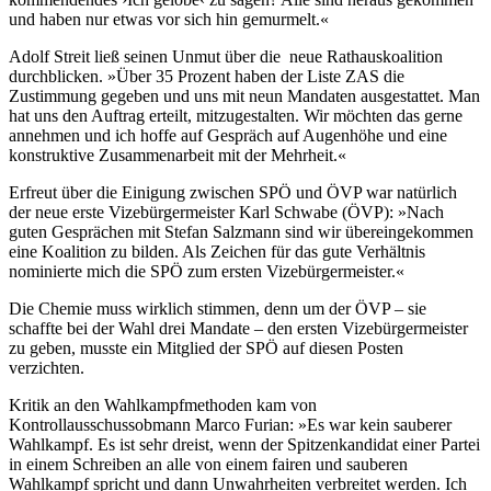
und haben nur etwas vor sich hin gemurmelt.«
Adolf Streit ließ seinen Unmut über die neue Rathauskoalition
durchblicken. »Über 35 Prozent haben der Liste ZAS die
Zustimmung gegeben und uns mit neun Mandaten ausgestattet. Man
hat uns den Auftrag erteilt, mitzugestalten. Wir möchten das gerne
annehmen und ich hoffe auf Gespräch auf Augenhöhe und eine
konstruktive Zusammenarbeit mit der Mehrheit.«
Erfreut über die Einigung zwischen SPÖ und ÖVP war natürlich
der neue erste Vizebürgermeister Karl Schwabe (ÖVP): »Nach
guten Gesprächen mit Stefan Salzmann sind wir übereingekommen
eine Koalition zu bilden. Als Zeichen für das gute Verhältnis
nominierte mich die SPÖ zum ersten Vizebürgermeister.«
Die Chemie muss wirklich stimmen, denn um der ÖVP – sie
schaffte bei der Wahl drei Mandate – den ersten Vizebürgermeister
zu geben, musste ein Mitglied der SPÖ auf diesen Posten
verzichten.
Kritik an den Wahlkampfmethoden kam von
Kontrollausschussobmann Marco Furian: »Es war kein sauberer
Wahlkampf. Es ist sehr dreist, wenn der Spitzenkandidat einer Partei
in einem Schreiben an alle von einem fairen und sauberen
Wahlkampf spricht und dann Unwahrheiten verbreitet werden. Ich