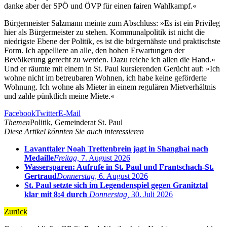
danke aber der SPÖ und ÖVP für einen fairen Wahlkampf.«
Bürgermeister Salzmann meinte zum Abschluss: »Es ist ein Privileg
hier als Bürgermeister zu stehen. Kommunalpolitik ist nicht die
niedrigste Ebene der Politik, es ist die bürgernähste und praktischste
Form. Ich appelliere an alle, den hohen Erwartungen der
Bevölkerung gerecht zu werden. Dazu reiche ich allen die Hand.«
Und er räumte mit einem in St. Paul kursierenden Gerücht auf: »Ich
wohne nicht im betreubaren Wohnen, ich habe keine geförderte
Wohnung. Ich wohne als Mieter in einem regulären Mietverhältnis
und zahle pünktlich meine Miete.«
Facebook
Twitter
E-Mail
Themen
Politik, Gemeinderat St. Paul
Diese Artikel könnten Sie auch interessieren
Lavanttaler Noah Trettenbrein jagt in Shanghai nach
Medaille
Freitag,
7. August 2026
Wassersparen: Aufrufe in St. Paul und Frantschach-St.
Gertraud
Donnerstag,
6. August 2026
St. Paul setzte sich im Legendenspiel gegen Granitztal
klar mit 8:4 durch
Donnerstag,
30. Juli 2026
Zurück