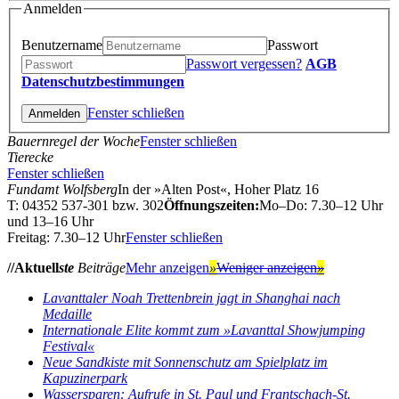
Anmelden
Benutzername
Passwort
Passwort vergessen?
AGB
Datenschutzbestimmungen
Fenster schließen
Bauernregel der Woche
Fenster schließen
Tierecke
Fenster schließen
Fundamt Wolfsberg
In der »Alten Post«, Hoher Platz 16
T: 04352 537-301 bzw. 302
Öffnungszeiten:
Mo–Do: 7.30–12 Uhr
und 13–16 Uhr
Freitag: 7.30–12 Uhr
Fenster schließen
//Aktuell
ste
Beiträge
Mehr anzeigen
»
Weniger anzeigen
»
Lavanttaler Noah Trettenbrein jagt in Shanghai nach
Medaille
Internationale Elite kommt zum »Lavanttal Showjumping
Festival«
Neue Sandkiste mit Sonnenschutz am Spielplatz im
Kapuzinerpark
Wassersparen: Aufrufe in St. Paul und Frantschach-St.