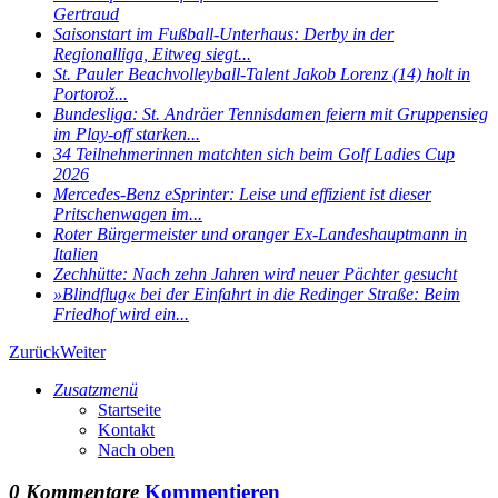
Gertraud
Saisonstart im Fußball-Unterhaus: Derby in der
Regionalliga, Eitweg siegt...
St. Pauler Beachvolleyball-Talent Jakob Lorenz (14) holt in
Portorož...
Bundesliga: St. Andräer Tennisdamen feiern mit Gruppensieg
im Play-off starken...
34 Teilnehmerinnen matchten sich beim Golf Ladies Cup
2026
Mercedes-Benz eSprinter: Leise und effizient ist dieser
Pritschenwagen im...
Roter Bürgermeister und oranger Ex-Landeshauptmann in
Italien
Zechhütte: Nach zehn Jahren wird neuer Pächter gesucht
»Blindflug« bei der Einfahrt in die Redinger Straße: Beim
Friedhof wird ein...
Zurück
Weiter
Zusatzmenü
Startseite
Kontakt
Nach oben
0 Kommentare
Kommentieren