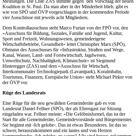
Meinungen. Die Liste ZAS stimmte gegen den Vorschlag der neuen
Koalition in St. Paul. Da man aber in der Minderheit blieb, gibt es
wie von SPÖ und ÖVP vorgeschlagen in der kommenden Periode
vier Ausschüsse mit jeweils acht Mitgliedern.
Dem Kontrollausschuss steht Marco Furian von der FPÖ vor, den
»Ausschuss für Bildung, Soziales, Familie und Jugend, Kultur,
Sport und Freizeit, Wohnungswesen, gemeindeeigene
Wirtschaftsbetriebe, Gesundheit« leitet Christopher Marx (SPÖ),
Obmann des Ausschusses für »Infrastruktur, Straßen und Wege,
Kanal, Wasser, Land- und Forstwirtschaft, Jagdwesen,
Umweltschutz, Nachhaltigkeit, Klimaschutz« ist Siegmund
Hinteregger (ZAS) und dem »Ausschuss für Wirtschaft,
Interkommunaler Technologiepark (Lavantpark), Koralmbahn,
Tourismus, Finanzen, Europäische Union« steht Michael Pirker von
der ÖVP vor.
Rüge des Landesrats
Eine Rüge für die neu gewählten Gemeinderäte gab es von
Landesrat Daniel Fellner (SPÖ), der als Ehrengast zur Sitzung
eingeladen war. Fellner meinte: »Die Gelöbnisformel, das ist der
Start für alle Gemeinderäte, Gemeindevorstände und Bürgermeister.
Sie beginnt mit ›Ich gelobe‹. Das ist etwas Besonderes. Ist das so
schwer, herauszukommen und ein lautes und von Herzen
kommendendes ›Ich gelobe‹ zu sagen? Alle sind heraus gekommen