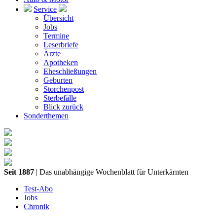
Service
Übersicht
Jobs
Termine
Leserbriefe
Ärzte
Apotheken
Eheschließungen
Geburten
Storchenpost
Sterbefälle
Blick zurück
Sonderthemen
Seit 1887
| Das unabhängige Wochenblatt für Unterkärnten
Test-Abo
Jobs
Chronik