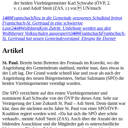
der beiden Vizebürgermeister Karl Schwabe (ÖVP, 2.
v. r.) und Adolf Streit (ZAS, r.) vor. UN/much
1
409
Frantschach
Neu in die Gemeinde gezogenes Schulkind bringt
Frantschach-St. Gertraud in eine schwierige
Lage
2
418
Wolfsberg
Kein Zutritt: Unbefugte werden aus den
Wolfsberger Volksschulen ausgesperrt
3
409
Frantschach
Frantschach-
St. Gertraud hat neuen Gemeindevorstand, Ehrung für Dorner
Artikel
St. Paul.
Bereits beim Betreten des Festsaals im Konvikt, wo die
Angelobung des Gemeinderats stattfand, merkte man, dass etwas in
der Luft lag. Der Grund wurde schnell klar und zwar als nach der
Angelobung des neuen Bürgermeisters, Stefan Salzmann (SPÖ) die
beiden Vizebürgermeister vereidigt wurden.
Die SPÖ verzichtete auf den ersten Vizebürgermeister und
nominierte Karl Schwabe von der ÖVP für dieses Amt. Sehr zur
Verärgerung der Liste Zukunft St. Paul – Adi Streit. Denn damit war
klar, dass die nächsten sechs Jahre St. Paul von einer SPÖ/ÖVP-
Koalition regiert werden wird. »Da hat sich die SPÖ aber schön
verkauft«, meinte Adolf Streit (ZAS). Auch über die Anzahl der zu
bildenden Ausschüsse und die Mitglieder gab es unterschiedliche