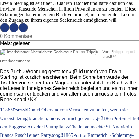
Erwin Sterling ist seit über 30 Jahren Tischler und hatte dadurch das
Privileg, Tausende Menschen in ihren Privaträumen zu beraten. Diese
Erfahrungen hat er in einem Buch verarbeitet, mit dem er den Lesern
den Zugang zu ihrem eigenen Seelenreich ermöglichen will.
0 Kommentare
Meist gelesen
Von Philipp Tripolt
tripolt
@
unterkaerntner.at
Das Buch »Wohnung gestalten« (Bild unten) von Erwin
Sterling ist kürzlich erschienen. Beim Schreiben wurde der
Tischler von seiner Frau Magdalena unterstützt. Im Buch will er
die Leser in ihr eigenes Seelenreich begleiten und es mit ihnen
gemeinsam entdecken und vor allem auch umgestalten. Fotos:
Rene Knabl / KK
1
1865
Daniel Oberländer: »Menschen zu helfen, wenn sie
Portrait
Unterstützung brauchen, motiviert mich jeden Tag«
2
1865
»I hol
Portrait
den Bagger«: Aus der Baumpflanz-Challenge machte St. Andräerin
Bianca Puschl einen Partysong
3
1865
Emmerich »Schlemmy«
Portrait