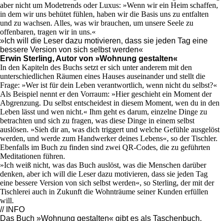
aber nicht um Modetrends oder Luxus: »Wenn wir ein Heim schaffen,
in dem wir uns behütet fühlen, haben wir die Basis uns zu entfalten
und zu wachsen. Alles, was wir brauchen, um unsere Seele zu
offenbaren, tragen wir in uns.«
»Ich will die Leser dazu motivieren, dass sie jeden Tag eine
bessere Version von sich selbst werden«
Erwin Sterling, Autor von »Wohnung gestalten«
In den Kapiteln des Buchs setzt er sich unter anderem mit den
unterschiedlichen Räumen eines Hauses auseinander und stellt die
Frage: »Wer ist für dein Leben verantwortlich, wenn nicht du selbst?«
Als Beispiel nennt er den Vorraum: »Hier geschieht ein Moment der
Abgrenzung. Du selbst entscheidest in diesem Moment, wen du in den
Leben lässt und wen nicht.« Ihm geht es darum, einzelne Dinge zu
betrachten und sich zu fragen, was diese Dinge in einem selbst
auslösen. »Sieh dir an, was dich triggert und welche Gefühle ausgelöst
werden, und werde zum Handwerker deines Lebens«, so der Tischler.
Ebenfalls im Buch zu finden sind zwei QR-Codes, die zu geführten
Meditationen führen.
»Ich weiß nicht, was das Buch auslöst, was die Menschen darüber
denken, aber ich will die Leser dazu motivieren, dass sie jeden Tag
eine bessere Version von sich selbst werden«, so Sterling, der mit der
Tischlerei auch in Zukunft die Wohnträume seiner Kunden erfüllen
will.
// INFO
Das Buch »Wohnung gestalten« gibt es als Taschenbuch,