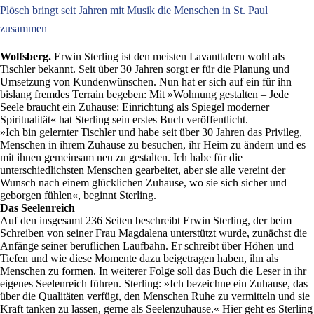
Plösch bringt seit Jahren mit Musik die Menschen in St. Paul
zusammen
Wolfsberg.
Erwin Sterling ist den meisten Lavanttalern wohl als
Tischler bekannt. Seit über 30 Jahren sorgt er für die Planung und
Umsetzung von Kundenwünschen. Nun hat er sich auf ein für ihn
bislang fremdes Terrain begeben: Mit »Wohnung gestalten – Jede
Seele braucht ein Zuhause: Einrichtung als Spiegel moderner
Spiritualität« hat Sterling sein erstes Buch veröffentlicht.
»Ich bin gelernter Tischler und habe seit über 30 Jahren das Privileg,
Menschen in ihrem Zuhause zu besuchen, ihr Heim zu ändern und es
mit ihnen gemeinsam neu zu gestalten. Ich habe für die
unterschiedlichsten Menschen gearbeitet, aber sie alle vereint der
Wunsch nach einem glücklichen Zuhause, wo sie sich sicher und
geborgen fühlen«, beginnt Sterling.
Das Seelenreich
Auf den insgesamt 236 Seiten beschreibt Erwin Sterling, der beim
Schreiben von seiner Frau Magdalena unterstützt wurde, zunächst die
Anfänge seiner beruflichen Laufbahn. Er schreibt über Höhen und
Tiefen und wie diese Momente dazu beigetragen haben, ihn als
Menschen zu formen. In weiterer Folge soll das Buch die Leser in ihr
eigenes Seelenreich führen. Sterling: »Ich bezeichne ein Zuhause, das
über die Qualitäten verfügt, den Menschen Ruhe zu vermitteln und sie
Kraft tanken zu lassen, gerne als Seelenzuhause.« Hier geht es Sterling