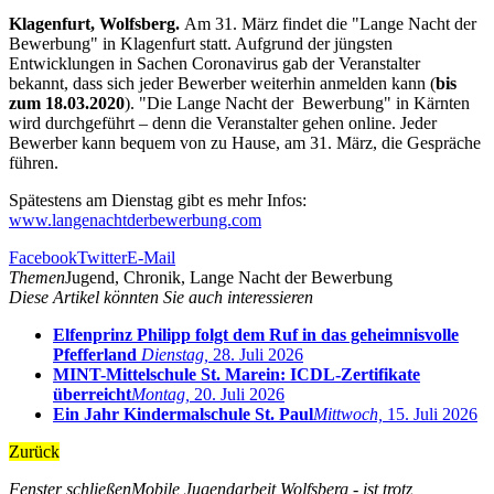
Klagenfurt, Wolfsberg.
Am 31. März findet die "Lange Nacht der
Bewerbung" in Klagenfurt statt. Aufgrund der jüngsten
Entwicklungen in Sachen Coronavirus gab der Veranstalter
bekannt, dass sich jeder Bewerber weiterhin anmelden kann (
bis
zum 18.03.2020
). "Die Lange Nacht der Bewerbung" in Kärnten
wird durchgeführt – denn die Veranstalter gehen online. Jeder
Bewerber kann bequem von zu Hause, am 31. März, die Gespräche
führen.
Spätestens am Dienstag gibt es mehr Infos:
www.langenachtderbewerbung.com
Facebook
Twitter
E-Mail
Themen
Jugend, Chronik, Lange Nacht der Bewerbung
Diese Artikel könnten Sie auch interessieren
Elfenprinz Philipp folgt dem Ruf in das geheimnisvolle
Pfefferland
Dienstag,
28. Juli 2026
MINT-Mittelschule St. Marein: ICDL-Zertifikate
überreicht
Montag,
20. Juli 2026
Ein Jahr Kindermalschule St. Paul
Mittwoch,
15. Juli 2026
Zurück
Fenster schließen
Mobile Jugendarbeit Wolfsberg - ist trotz