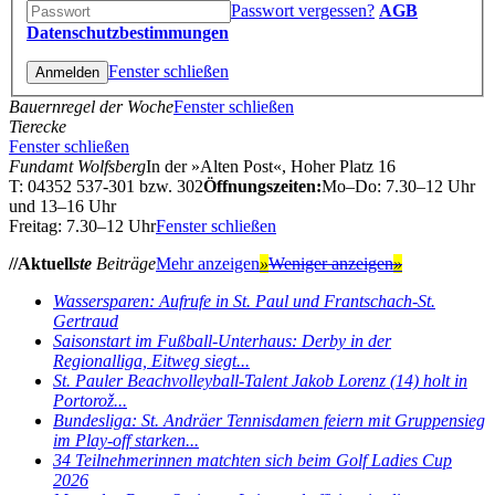
Passwort vergessen?
AGB
Datenschutzbestimmungen
Fenster schließen
Bauernregel der Woche
Fenster schließen
Tierecke
Fenster schließen
Fundamt Wolfsberg
In der »Alten Post«, Hoher Platz 16
T: 04352 537-301 bzw. 302
Öffnungszeiten:
Mo–Do: 7.30–12 Uhr
und 13–16 Uhr
Freitag: 7.30–12 Uhr
Fenster schließen
//Aktuell
ste
Beiträge
Mehr anzeigen
»
Weniger anzeigen
»
Wassersparen: Aufrufe in St. Paul und Frantschach-St.
Gertraud
Saisonstart im Fußball-Unterhaus: Derby in der
Regionalliga, Eitweg siegt...
St. Pauler Beachvolleyball-Talent Jakob Lorenz (14) holt in
Portorož...
Bundesliga: St. Andräer Tennisdamen feiern mit Gruppensieg
im Play-off starken...
34 Teilnehmerinnen matchten sich beim Golf Ladies Cup
2026