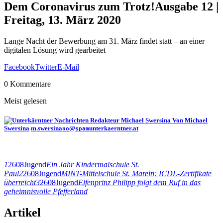
Dem Coronavirus zum Trotz!
Ausgabe 12 |
Freitag, 13. März 2020
Lange Nacht der Bewerbung am 31. März findet statt – an einer
digitalen Lösung wird gearbeitet
Facebook
Twitter
E-Mail
0 Kommentare
Meist gelesen
Von Michael
Swersina
m.swersina
@
unterkaerntner.at
no
spam
1
2608
Jugend
Ein Jahr Kindermalschule St.
Paul
2
2608
Jugend
MINT-Mittelschule St. Marein: ICDL-Zertifikate
überreicht
3
2608
Jugend
Elfenprinz Philipp folgt dem Ruf in das
geheimnisvolle Pfefferland
Artikel