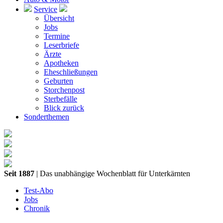
Service
Übersicht
Jobs
Termine
Leserbriefe
Ärzte
Apotheken
Eheschließungen
Geburten
Storchenpost
Sterbefälle
Blick zurück
Sonderthemen
Seit 1887
| Das unabhängige Wochenblatt für Unterkärnten
Test-Abo
Jobs
Chronik