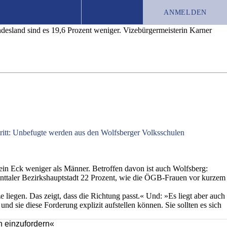
ANMELDEN
ndesland sind es 19,6 Prozent weniger. Vizebürgermeisterin Karner
TEST-ABO
JOBS
CHRONIK
ritt: Unbefugte werden aus den Wolfsberger Volksschulen
 ein Eck weniger als Männer. Betroffen davon ist auch Wolfsberg:
vanttaler Bezirkshauptstadt 22 Prozent, wie die ÖGB-Frauen vor kurzem
 liegen. Das zeigt, dass die Richtung passt.« Und: »Es liegt aber auch
und sie diese Forderung explizit aufstellen können. Sie sollten es sich
hn einzufordern«