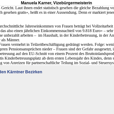
Manuela Karner, Vizebürgermeisterin
 Gericht. Laut ihnen endet statistisch gesehen die gleiche Bezahlun
h gesehen gratis«, heißt es in einer Aussendung. Denn er markiert jen
rchschnittliche Jahreseinkommen von Frauen beträgt bei Vollzeitarbei
 das also einen jährlichen Einkommensnachteil von 9.818 Euro« – sehr
e unbezahlt arbeiten – im Haushalt, in der Kinderbetreuung, in der A
 als Männer.
Frauen vermehrt in Teilzeitbeschäftigung gedrängt werden. Folge: weni
ren Pensionsansprüchen nieder – Frauen sind der Gefahr ausgesetzt, in
euung auf den EU-Schnitt von einem Prozent des Bruttoinlandsprodukt
tis Kinderbetreuungsplatz ab dem ersten Lebensjahr des Kindes, denn s
von Anreizen für partnerschaftliche Teilung im Sozial- und Steuersys
 den Kärntner Bezirken