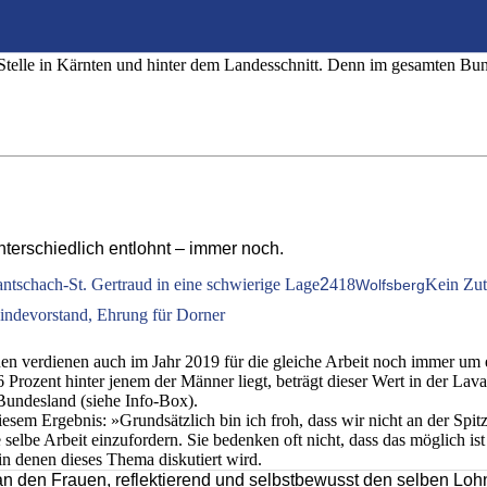
eniger als Männer – für die gleiche Arbeit
n Stelle in Kärnten und hinter dem Landesschnitt. Denn im gesamten Bu
terschiedlich entlohnt – immer noch.
ntschach-St. Gertraud in eine schwierige Lage
2
418
Kein Zut
Wolfsberg
indevorstand, Ehrung für Dorner
auen verdienen auch im Jahr 2019 für die gleiche Arbeit noch immer um
 Prozent hinter jenem der Männer liegt, beträgt dieser Wert in der La
 Bundesland (siehe Info-Box).
em Ergebnis: »Grundsätzlich bin ich froh, dass wir nicht an der Spitze
selbe Arbeit einzufordern. Sie bedenken oft nicht, dass das möglich ist 
n denen dieses Thema diskutiert wird.
an den Frauen, reflektierend und selbstbewusst den selben Lo