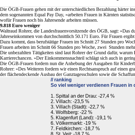
Die ÖGB-Frauen gehen mit der unterschiedlichen Bezahlung härter ins
dem sogenannten Equal Pay Day, »arbeiten Frauen in Kärnten statistisc
wofür Frauen noch bis Jahresende arbeiten müssen.
9.818 Euro weniger
Waltraud Rohrer, die Landesfrauenvorsitzende des ÖGB, sagt: »Das du
Jahreseinkommen von durchschnittlich 50.171 Euro. Für Frauen ergibt
Dazu kommt, dass berufstätige Frauen im Schnitt 27 Stunden pro Woch
Frauen arbeiten im Schnitt 66 Stunden pro Woche, zwei Stunden mehr
Die unbezahlten Tätigkeiten sind laut Rohrer der Grund dafür, warum 
Karrierechancen. »Der Einkommensnachteil schlägt sich auch in geringe
Die ÖGB-Frauen fordern nun die Anhebung der Ausgaben für Kinderbetr
Rohrer: »Des Weiteren fordern wir einen Rechtsanspruch auf einen gra
der flächendeckende Ausbau der Ganztagesschulen sowie die Schaffung 
// ranking
So viel weniger verdienen Frauen in
1. Spittal an der Drau: -27,4 %
2. Villach: -23,5 %
3. Villach (Stadt): -22,7 %
4. Wolfsberg: -22 %
5. Klagenfurt (Land): -19,1 %
6. Völkermarkt: -19 %
7. Feldkirchen: -18,7 %
8. St. Veit: -18,7 %