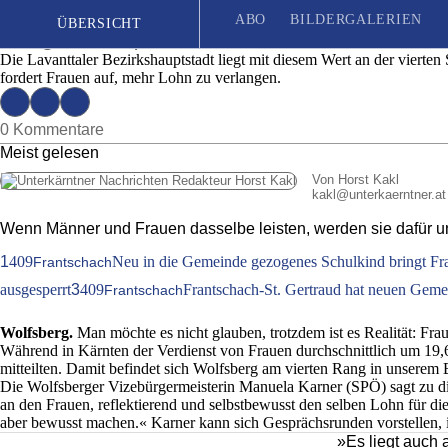
Wolfsberger Frauen verdienen um 22 Prozent w
ABO
BILDERGALERIEN
ÜBERSICHT
Ausgabe 43 | Mittwoch, 23. Oktober 2019
Die Lavanttaler Bezirkshauptstadt liegt mit diesem Wert an der vierte
fordert Frauen auf, mehr Lohn zu verlangen.
Seit 1887
| Das unabhängige Wochenblatt für Unterkärnten
0 Kommentare
Meist gelesen
Von Horst Kakl
kakl
@
unterkaerntner.at
Wenn Männer und Frauen dasselbe leisten, werden sie dafür un
1
409
Neu in die Gemeinde gezogenes Schulkind bringt Fra
Frantschach
ausgesperrt
3
409
Frantschach-St. Gertraud hat neuen Geme
Frantschach
Wolfsberg.
Man möchte es nicht glauben, trotzdem ist es Realität: Fr
Während in Kärnten der Verdienst von Frauen durchschnittlich um 19,6
mitteilten. Damit befindet sich Wolfsberg am vierten Rang in unserem
Die Wolfsberger Vizebürgermeisterin Manuela Karner (SPÖ) sagt zu dies
an den Frauen, reflektierend und selbstbewusst den selben Lohn für die 
aber bewusst machen.« Karner kann sich Gesprächsrunden vorstellen, i
»Es liegt auch 