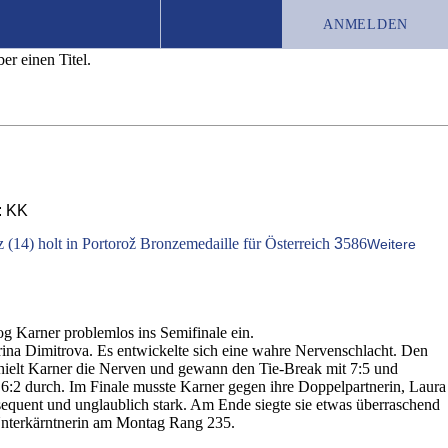
ANMELDEN
er einen Titel.
TEST-ABO
JOBS
CHRONIK
: KK
 (14) holt in Portorož Bronzemedaille für Österreich
3
586
Weitere
og Karner problemlos ins Semifinale ein.
erina Dimitrova. Es entwickelte sich eine wahre Nervenschlacht. Den
ehielt Karner die Nerven und gewann den Tie-Break mit 7:5 und
t 6:2 durch. Im Finale musste Karner gegen ihre Doppelpartnerin, Laura
nsequent und unglaublich stark. Am Ende siegte sie etwas überraschend
e Unterkärntnerin am Montag Rang 235.