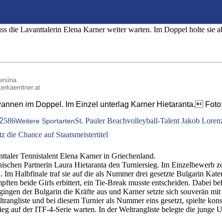
s die Lavanttalerin Elena Karner weiter warten. Im Doppel holte sie ab
ersina
terkaerntner.at
wannen im Doppel. Im Einzel unterlag Karner Hietaranta. Foto
2
586
St. Pauler Beachvolleyball-Talent Jakob Lorenz
Weitere Sportarten
 die Chance auf Staatsmeistertitel
ttaler Tennistalent Elena Karner in Griechenland.
nischen Partnerin Laura Hietaranta den Turniersieg. Im Einzelbewerb z
. Im Halbfinale traf sie auf die als Nummer drei gesetzte Bulgarin Kat
ften beide Girls erbittert, ein Tie-Break musste entscheiden. Dabei b
gingen der Bulgarin die Kräfte aus und Karner setzte sich souverän mi
trangliste und bei diesem Turnier als Nummer eins gesetzt, spielte ko
sieg auf der ITF-4-Serie warten. In der Weltrangliste belegte die jung