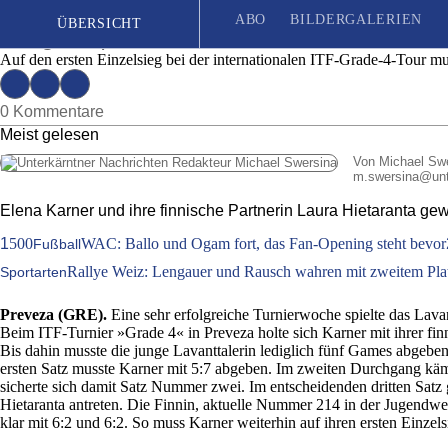
Karner gewinnt im Doppel
ABO
BILDERGALERIEN
ÜBERSICHT
Ausgabe | Mittwoch, 3. Juli 2019
Auf den ersten Einzelsieg bei der internationalen ITF-Grade-4-Tour mus
Seit 1887
| Das unabhängige Wochenblatt für Unterkärnten
0 Kommentare
Meist gelesen
Von Michael Sw
m.swersina
@
un
Elena Karner und ihre finnische Partnerin Laura Hietaranta ge
1
500
WAC: Ballo und Ogam fort, das Fan-Opening steht bevor
Fußball
Rallye Weiz: Lengauer und Rausch wahren mit zweitem Platz
Sportarten
Preveza (GRE).
Eine sehr erfolgreiche Turnierwoche spielte das Lavan
Beim ITF-Turnier »Grade 4« in Preveza holte sich Karner mit ihrer fin
Bis dahin musste die junge Lavanttalerin lediglich fünf Games abgeben
ersten Satz musste Karner mit 5:7 abgeben. Im zweiten Durchgang kämp
sicherte sich damit Satz Nummer zwei. Im entscheidenden dritten Satz 
Hietaranta antreten. Die Finnin, aktuelle Nummer 214 in der Jugendwel
klar mit 6:2 und 6:2. So muss Karner weiterhin auf ihren ersten Einzel