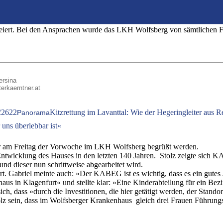
ert. Bei den Ansprachen wurde das LKH Wolfsberg von sämtlichen Fest
ersina
terkaerntner.at
2
2622
Kitzrettung im Lavanttal: Wie der Hegeringleiter aus R
Panorama
uns überlebbar ist«
eier am Freitag der Vorwoche im LKH Wolfsberg begrüßt werden.
Entwicklung des Hauses in den letzten 140 Jahren. Stolz zeigte sich
nd dieser nun schrittweise abgearbeitet wird.
. Gabriel meinte auch: »Der KABEG ist es wichtig, dass es ein gutes A
aus in Klagenfurt« und stellte klar: »Eine Kinderabteilung für ein Bez
ch, dass »durch die Investitionen, die hier getätigt werden, der Stando
tolz sein, dass im Wolfsberger Krankenhaus gleich drei Frauen Führung