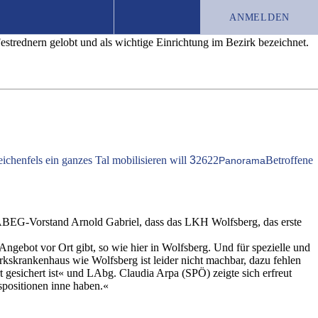
ANMELDEN
rednern gelobt und als wichtige Einrichtung im Bezirk bezeichnet.
TEST-ABO
JOBS
CHRONIK
eichenfels ein ganzes Tal mobilisieren will
3
2622
Betroffene
Panorama
 KABEG-Vorstand Arnold Gabriel, dass das LKH Wolfsberg, das erste
ngebot vor Ort gibt, so wie hier in Wolfsberg. Und für spezielle und
irkskrankenhaus wie Wolfsberg ist leider nicht machbar, dazu fehlen
rt gesichert ist« und LAbg. Claudia Arpa (SPÖ) zeigte sich erfreut
spositionen inne haben.«