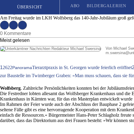
LKH Wolfsberg wurde 140 Jahre
ABO
BILDERGALERIEN
ÜBERSICHT
Ausgabe | Mittwoch, 29. Mai 2019
Am Freitag wurde im LKH Wolfsberg das 140-Jahr-Jubiläum groß gefei
Seit 1887
| Das unabhängige Wochenblatt für Unterkärnten
0 Kommentare
Meist gelesen
Von Michael Sw
m.swersina
@
un
1
2622
Tierarztpraxis in St. Georgen wurde feierlich eröffnet
Panorama
zur Baustelle im Twimberger Graben: »Man muss schauen, dass sie für 
Wolfsberg
. Zahlreiche Persönlichkeiten konnten bei der Jubiläumsf
Die Festredner lobten allesamt das Wolfsberger Krankenhaus und die 
Krankenhaus in Kärnten war, für das ein Masterplan entwickelt wurde u
Im Rahmen der Feier wurde auch der Abschluss der Bauphase 2 gefeiert
seltene Fälle gibt es eine hervorragende Kooperation mit dem Krankenh
einfach die Ressourcen.« Bürgermeister Hans-Peter Schlagholz freute si
darüber, dass das Direktorium aus drei Frauen besteht: »Wir können s