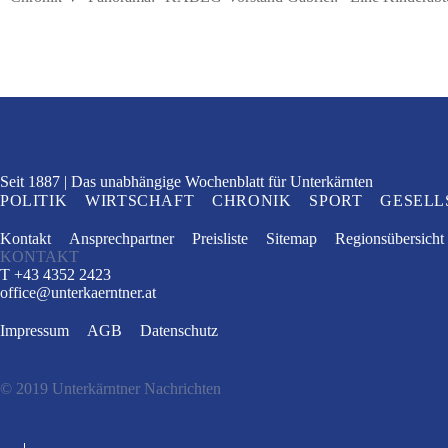
Seit 1887
Das unabhängige Wochenblatt
für Unterkärnten
POLITIK
WIRTSCHAFT
CHRONIK
SPORT
GESELL
Kontakt
Ansprechpartner
Preisliste
Sitemap
Regionsübersicht
KONTAKT
T +43 4352 2423
office
@
unterkaerntner.at
Impressum
AGB
Datenschutz
© 2019 Unterkärntner Nachrichten
e