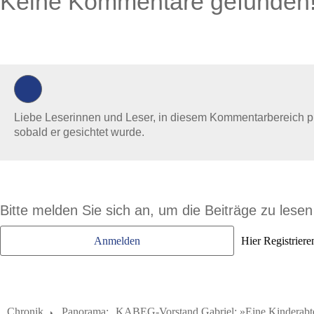
Keine Kommentare gefunden
0 Kommentare
Liebe Leserinnen und Leser, in diesem Kommentarbereich prüf
sobald er gesichtet wurde.
Bitte melden Sie sich an, um die Beiträge zu lese
Anmelden
Hier Registriere
Chronik
Panorama:
KABEG-Vorstand Gabriel: »Eine Kinderabtei