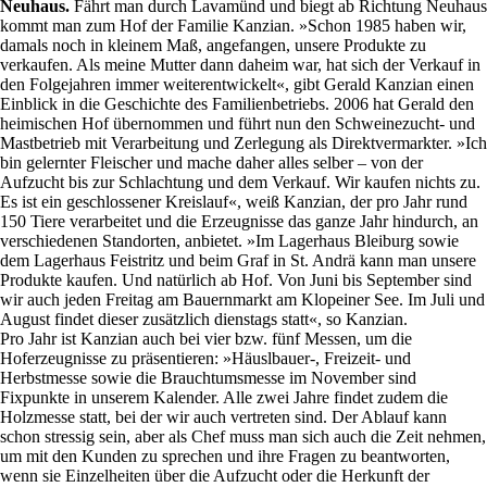
Neuhaus.
Fährt man durch Lavamünd und biegt ab Richtung Neuhaus
kommt man zum Hof der Familie Kanzian. »Schon 1985 haben wir,
damals noch in kleinem Maß, angefangen, unsere Produkte zu
verkaufen. Als meine Mutter dann daheim war, hat sich der Verkauf in
den Folgejahren immer weiterentwickelt«, gibt Gerald Kanzian einen
Einblick in die Geschichte des Familienbetriebs. 2006 hat Gerald den
heimischen Hof übernommen und führt nun den Schweinezucht- und
Mastbetrieb mit Verarbeitung und Zerlegung als Direktvermarkter. »Ich
bin gelernter Fleischer und mache daher alles selber – von der
Aufzucht bis zur Schlachtung und dem Verkauf. Wir kaufen nichts zu.
Es ist ein geschlossener Kreislauf«, weiß Kanzian, der pro Jahr rund
150 Tiere verarbeitet und die Erzeugnisse das ganze Jahr hindurch, an
verschiedenen Standorten, anbietet. »Im Lagerhaus Bleiburg sowie
dem Lagerhaus Feistritz und beim Graf in St. Andrä kann man unsere
Produkte kaufen. Und natürlich ab Hof. Von Juni bis September sind
wir auch jeden Freitag am Bauernmarkt am Klopeiner See. Im Juli und
August findet dieser zusätzlich dienstags statt«, so Kanzian.
Pro Jahr ist Kanzian auch bei vier bzw. fünf Messen, um die
Hoferzeugnisse zu präsentieren: »Häuslbauer-, Freizeit- und
Herbstmesse sowie die Brauchtumsmesse im November sind
Fixpunkte in unserem Kalender. Alle zwei Jahre findet zudem die
Holzmesse statt, bei der wir auch vertreten sind. Der Ablauf kann
schon stressig sein, aber als Chef muss man sich auch die Zeit nehmen,
um mit den Kunden zu sprechen und ihre Fragen zu beantworten,
wenn sie Einzelheiten über die Aufzucht oder die Herkunft der