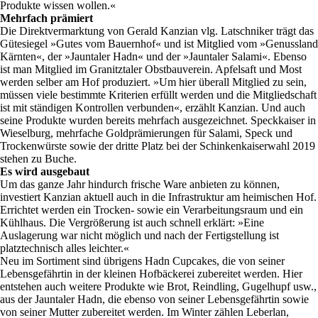
Produkte wissen wollen.«
Mehrfach prämiert
Die Direktvermarktung von Gerald Kanzian vlg. Latschniker trägt das
Gütesiegel »Gutes vom Bauernhof« und ist Mitglied vom »Genussland
Kärnten«, der »Jauntaler Hadn« und der »Jauntaler Salami«. Ebenso
ist man Mitglied im Granitztaler Obstbauverein. Apfelsaft und Most
werden selber am Hof produziert. »Um hier überall Mitglied zu sein,
müssen viele bestimmte Kriterien erfüllt werden und die Mitgliedschaft
ist mit ständigen Kontrollen verbunden«, erzählt Kanzian. Und auch
seine Produkte wurden bereits mehrfach ausgezeichnet. Speckkaiser in
Wieselburg, mehrfache Goldprämierungen für Salami, Speck und
Trockenwürste sowie der dritte Platz bei der Schinkenkaiserwahl 2019
stehen zu Buche.
Es wird ausgebaut
Um das ganze Jahr hindurch frische Ware anbieten zu können,
investiert Kanzian aktuell auch in die Infrastruktur am heimischen Hof.
Errichtet werden ein Trocken- sowie ein Verarbeitungsraum und ein
Kühlhaus. Die Vergrößerung ist auch schnell erklärt: »Eine
Auslagerung war nicht möglich und nach der Fertigstellung ist
platztechnisch alles leichter.«
Neu im Sortiment sind übrigens Hadn Cupcakes, die von seiner
Lebensgefährtin in der kleinen Hofbäckerei zubereitet werden. Hier
entstehen auch weitere Produkte wie Brot, Reindling, Gugelhupf usw.,
aus der Jauntaler Hadn, die ebenso von seiner Lebensgefährtin sowie
von seiner Mutter zubereitet werden. Im Winter zählen Leberlan,