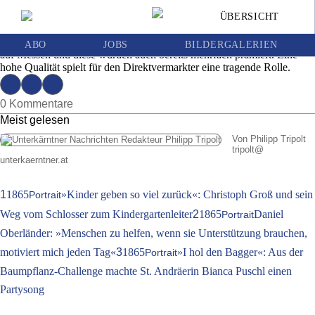
Regionale Produkte von Gerald Kanzian
ÜBERSICHT
Ausgabe | Mittwoch, 15. Mai 2019
Vier- bis fünfmal im Jahr präsentiert Gerald Kanzian seine Erzeugnisse
ABO
JOBS
BILDERGALERIEN
auf Messen und diese wurden auch bereits mehrfach prämiert. Eine
hohe Qualität spielt für den Direktvermarkter eine tragende Rolle.
0 Kommentare
Meist gelesen
Von Philipp Tripolt
tripolt
@
unterkaerntner.at
1
1865
»Kinder geben so viel zurück«: Christoph Groß und sein
Portrait
Weg vom Schlosser zum Kindergartenleiter
2
1865
Daniel
Portrait
Oberländer: »Menschen zu helfen, wenn sie Unterstützung brauchen,
motiviert mich jeden Tag«
3
1865
»I hol den Bagger«: Aus der
Portrait
Baumpflanz-Challenge machte St. Andräerin Bianca Puschl einen
Partysong