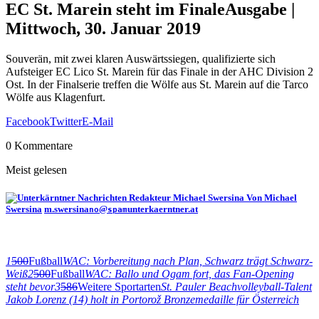
EC St. Marein steht im Finale
Ausgabe |
Mittwoch, 30. Januar 2019
Souverän, mit zwei klaren Auswärtssiegen, qualifizierte sich
Aufsteiger EC Lico St. Marein für das Finale in der AHC Division 2
Ost. In der Finalserie treffen die Wölfe aus St. Marein auf die Tarco
Wölfe aus Klagenfurt.
Facebook
Twitter
E-Mail
0 Kommentare
Meist gelesen
Von Michael
Swersina
m.swersina
@
unterkaerntner.at
no
spam
1
500
Fußball
WAC: Vorbereitung nach Plan, Schwarz trägt Schwarz-
Weiß
2
500
Fußball
WAC: Ballo und Ogam fort, das Fan-Opening
steht bevor
3
586
Weitere Sportarten
St. Pauler Beachvolleyball-Talent
Jakob Lorenz (14) holt in Portorož Bronzemedaille für Österreich