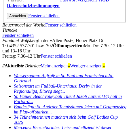
Datenschutzbestimmungen
Fenster schließen
Bauernregel der Woche
Fenster schließen
Tierecke
Fenster schließen
Fundamt Wolfsberg
In der »Alten Post«, Hoher Platz 16
T: 04352 537-301 bzw. 302
Öffnungszeiten:
Mo–Do: 7.30–12 Uhr
und 13–16 Uhr
Freitag: 7.30–12 Uhr
Fenster schließen
//Aktuell
ste
Beiträge
Mehr anzeigen
»
Weniger anzeigen
»
Wassersparen: Aufrufe in St. Paul und Frantschach-St.
Gertraud
Saisonstart im Fußball-Unterhaus: Derby in der
Regionalliga, Eitweg siegt...
St. Pauler Beachvolleyball-Talent Jakob Lorenz (14) holt in
Portorož...
Bundesliga: St. Andräer Tennisdamen feiern mit Gruppensieg
im Play-off starken...
34 Teilnehmerinnen matchten sich beim Golf Ladies Cup
2026
Mercedes-Benz eSprinter: Leise und effizient ist dieser