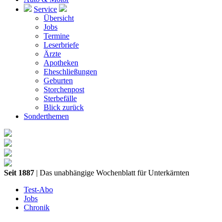
Service
Übersicht
Jobs
Termine
Leserbriefe
Ärzte
Apotheken
Eheschließungen
Geburten
Storchenpost
Sterbefälle
Blick zurück
Sonderthemen
Seit 1887
| Das unabhängige Wochenblatt für Unterkärnten
Test-Abo
Jobs
Chronik