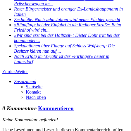
Pritschenwagen im...
Roter Bürgermeister und oranger Ex-Landeshauptmann in
Italien
Zechhütte: Nach zehn Jahren wird neuer Pächter gesucht
»Blindflug« bei der Einfahrt in die Redinger Straße: Beim
Friedhof wird ein...
»Wir sind erst bei der Halbzeit«: Dieter Dohr tritt bei der
kommenden...
Spekulationen über Flagge auf Schloss Wolfsberg: Die
Besitzer klären nun auf,...
Nach Erfolg im Vorjahr ist der »Firlinger« heuer in
Launsdorf
Zurück
Weiter
Zusatzmenü
Startseite
Kontakt
Nach oben
0 Kommentare
Kommentieren
Keine Kommentare gefunden!
Liebe Leserinnen und Leser, in diesem Kommentarbereich prüfen