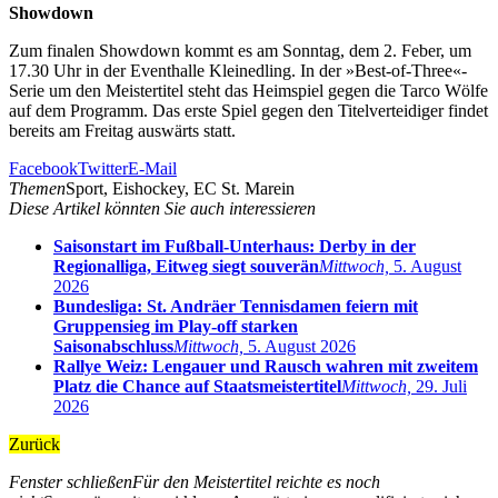
Showdown
Zum finalen Showdown kommt es am Sonntag, dem 2. Feber, um
17.30 Uhr in der Eventhalle Kleinedling. In der »Best-of-Three«-
Serie um den Meistertitel steht das Heimspiel gegen die Tarco Wölfe
auf dem Programm. Das erste Spiel gegen den Titelverteidiger findet
bereits am Freitag auswärts statt.
Facebook
Twitter
E-Mail
Themen
Sport, Eishockey, EC St. Marein
Diese Artikel könnten Sie auch interessieren
Saisonstart im Fußball-Unterhaus: Derby in der
Regionalliga, Eitweg siegt souverän
Mittwoch,
5. August
2026
Bundesliga: St. Andräer Tennisdamen feiern mit
Gruppensieg im Play-off starken
Saisonabschluss
Mittwoch,
5. August 2026
Rallye Weiz: Lengauer und Rausch wahren mit zweitem
Platz die Chance auf Staatsmeistertitel
Mittwoch,
29. Juli
2026
Zurück
Fenster schließen
Für den Meistertitel reichte es noch