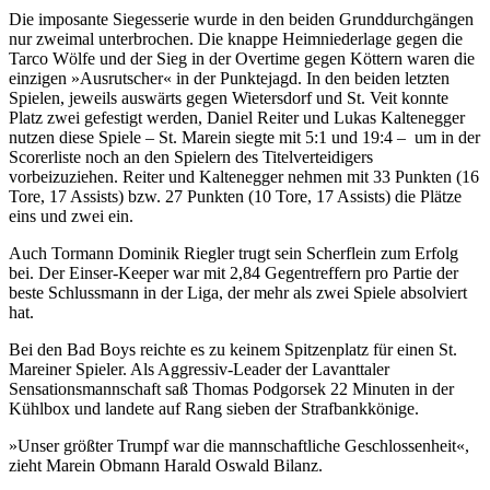
Die imposante Siegesserie wurde in den beiden Grunddurchgängen
nur zweimal unterbrochen. Die knappe Heimniederlage gegen die
Tarco Wölfe und der Sieg in der Overtime gegen Köttern waren die
einzigen »Ausrutscher« in der Punktejagd. In den beiden letzten
Spielen, jeweils auswärts gegen Wietersdorf und St. Veit konnte
Platz zwei gefestigt werden, Daniel Reiter und Lukas Kaltenegger
nutzen diese Spiele – St. Marein siegte mit 5:1 und 19:4 – um in der
Scorerliste noch an den Spielern des Titelverteidigers
vorbeizuziehen. Reiter und Kaltenegger nehmen mit 33 Punkten (16
Tore, 17 Assists) bzw. 27 Punkten (10 Tore, 17 Assists) die Plätze
eins und zwei ein.
Auch Tormann Dominik Riegler trugt sein Scherflein zum Erfolg
bei. Der Einser-Keeper war mit 2,84 Gegentreffern pro Partie der
beste Schlussmann in der Liga, der mehr als zwei Spiele absolviert
hat.
Bei den Bad Boys reichte es zu keinem Spitzenplatz für einen St.
Mareiner Spieler. Als Aggressiv-Leader der Lavanttaler
Sensationsmannschaft saß Thomas Podgorsek 22 Minuten in der
Kühlbox und landete auf Rang sieben der Strafbankkönige.
»Unser größter Trumpf war die mannschaftliche Geschlossenheit«,
zieht Marein Obmann Harald Oswald Bilanz.