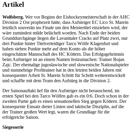
Artikel
Wolfsberg.
Wer vor Beginn der Eishockeymeisterschaft in der AHC
Division 2 Ost prophezeit hätte, dass Aufsteiger EC Lico St. Marein
letztlich souverän ins Finale um den Meistertitel einziehen wird, der
wäre zumindest milde belächelt worden. Nach Ende der beiden
Grunddurchgänge liegen die Lavanttaler Cracks auf Platz zwei, nur
drei Punkte hinter Titelverteidiger Tarco Wölfe Klagenfurt und
haben sieben Punkte mehr auf dem Konto als die höher
eingeschätzte Mannschaft des HC Köttern. Das Erfolgsgeheimnis
beim Aufsteiger ist an einem Namen festzumachen: Trainer Bojan
Zajc. Der ehemalige jugoslawische und slowenische Nationalspieler
und nunmehrige Profitrainer hat in den letzten beiden Jahren mit
konsequenter Arbeit St. Marein Schritt für Schritt weiterentwickelt
und schaffte mit dem Team den Aufstieg in die Division 2.
Der Saisonauftakt lief für den Aufsteiger nicht berauschend, im
ersten Spiel bei den Tarco Wölfen gab es ein 0:6. Doch schon in der
zweiten Partie gab es einen sensationellen Sieg gegen Köttern. Der
konsequente Einsatz dreier Linien und taktische Disziplin, auf die
der Trainer großen Wert legt, waren die Grundlage für die
erfolgreiche Saison.
Siegesserie