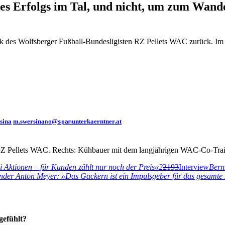
s Erfolgs im Tal, und nicht, um zum Wand
 des Wolfsberger Fußball-Bundesligisten RZ Pellets WAC zurück. Im In
sina
m.swersina
@
unterkaerntner.at
no
spam
s RZ Pellets WAC. Rechts: Kühbauer mit dem langjährigen WAC-Co-Tr
ei Aktionen – für Kunden zählt nur noch der Preis«
2
2193
Interview
Bern
der Anton Meyer: »Das Gackern ist ein Impulsgeber für das gesamte 
gefühlt?