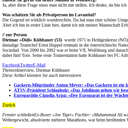
Ja, aber diese Frage muss man nicht mir stellen. Ich denke, da bin ich
Was schätzen Sie als Privatperson im Lavanttal?
Die Gegend ist wirklich wunderschön. Da hat man eine schöne Umg
Aber ich bin in erster Linie hier, damit ich mit meiner Mannschaft E
// zur Person
Dietmar »Didi« Kühbauer (53)
wurde 1971 in Heiligenkreuz (NÖ) g
damalige Teamchef Ernst Happel erstmals in die österreichische Nati
Sociedad. Von 2000 bis 2002 war er beim VfL Wolfsburg und danach b
dabei fünf Tore. Seine erste Trainerstation hatte Kühbauer bei FC A
Facebook
Twitter
E-Mail
Themen
Interview, Dietmar Kühbauer
Diese Artikel könnten Sie auch interessieren
Gackern-Mitgründer Anton Meyer: »Das Gackern ist ein I
ATSV-Präsident Schlagholz: »Das Jubiläum gehen wir besc
Europarätin Claudia Arpa: »Der Europarat ist der Wäch
Zurück
Fenster schließen
Ex-Boxer »Joe Tiger« Pachler: »Muhammad Ali war 
Weltergewicht, absolvierte mehrere Marathons, war beim berühmten W