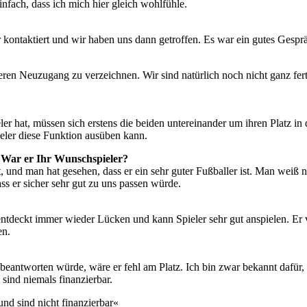
infach, dass ich mich hier gleich wohlfühle.
kontaktiert und wir haben uns dann getroffen. Es war ein gutes Gespr
deren Neuzugang zu verzeichnen. Wir sind natürlich noch nicht ganz fe
ler hat, müssen sich erstens die beiden untereinander um ihren Platz in
pieler diese Funktion ausüben kann.
 War er Ihr Wunschspieler?
nd man hat gesehen, dass er ein sehr guter Fußballer ist. Man weiß nat
ass er sicher sehr gut zu uns passen würde.
Er entdeckt immer wieder Lücken und kann Spieler sehr gut anspielen. Er
en.
 beantworten würde, wäre er fehl am Platz. Ich bin zwar bekannt dafür,
sind niemals finanzierbar.
und sind nicht finanzierbar«