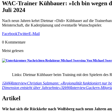
WAC-Trainer Kühbauer: »Ich bin wegen de
Juli 2024
Nach neun Jahren kehrt Dietmar »Didi« Kühbauer auf die Trainerbank
Meisterschaft, die Kaderplanung und eventuelle Wunschspieler.
Facebook
Twitter
E-Mail
0 Kommentare
Meist gelesen
Von Michael Swer
Links: Dietmar Kühbauer beim Training mit den Spielern de
1
2193
Interview
Christian Salzmann: »Regionalität funktioniert nur b
Dimension entsteht über Jahrzehnte«
3
2193
Interview
Gackern-Mitgrün
Artikel
Wie hat sich die Rückkehr nach Wolfsberg nach neun Jahren an