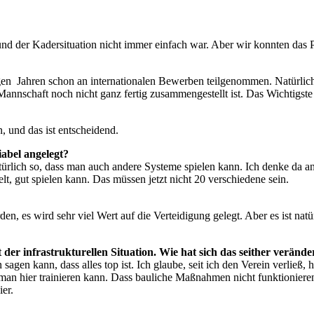
rund der Kadersituation nicht immer einfach war. Aber wir konnten das
gen Jahren schon an internationalen Bewerben teilgenommen. Natürlich 
nschaft noch nicht ganz fertig zusammengestellt ist. Das Wichtigste is
, und das ist entscheidend.
riabel angelegt?
natürlich so, dass man auch andere Systeme spielen kann. Ich denke da
lt, gut spielen kann. Das müssen jetzt nicht 20 verschiedene sein.
rden, es wird sehr viel Wert auf die Verteidigung gelegt. Aber es ist nat
t der infrastrukturellen Situation. Wie hat sich das seither verän
n sagen kann, dass alles top ist. Ich glaube, seit ich den Verein verließ,
man hier trainieren kann. Dass bauliche Maßnahmen nicht funktionieren
ier.