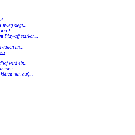
ud
itweg siegt...
torož...
 Play-off starken...
enwagen im...
ien
hof wird ein...
menden...
klären nun auf,...