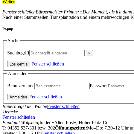
Weiter
Fenster schließen
Bürgermeister Primus: »Der Moment, als ich dann
Nach einer Stammzellen-Transplantation und einem mehrwöchigen Kra
Popup
Suche
Suchbegriff
Fenster schließen
Anmelden
Benutzername
Passwort
Fenster schließen
Bauernregel der Woche
Fenster schließen
Tierecke
Fenster schließen
Fundamt Wolfsberg
In der »Alten Post«, Hoher Platz 16
T: 04352 537-301 bzw. 302
Öffnungszeiten:
Mo–Do: 7.30–12 Uhr u
Freitag: 7.30–12 Uhr
Fenster schließen