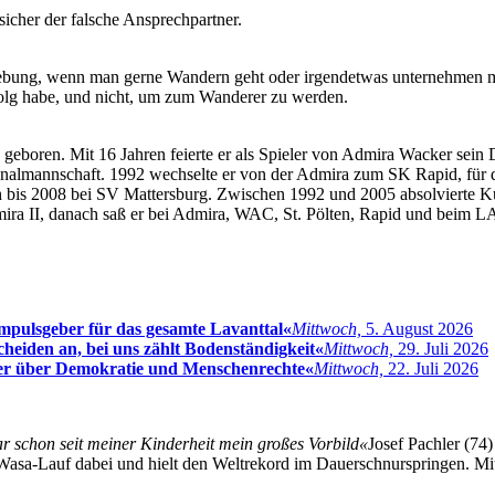
 sicher der falsche Ansprechpartner.
ebung, wenn man gerne Wandern geht oder irgendetwas unternehmen 
rfolg habe, und nicht, um zum Wanderer zu werden.
eboren. Mit 16 Jahren feierte er als Spieler von Admira Wacker sein D
onalmannschaft. 1992 wechselte er von der Admira zum SK Rapid, für d
is 2008 bei SV Mattersburg. Zwischen 1992 und 2005 absolvierte Kühb
dmira II, danach saß er bei Admira, WAC, St. Pölten, Rapid und beim 
mpulsgeber für das gesamte Lavanttal«
Mittwoch,
5. August 2026
heiden an, bei uns zählt Bodenständigkeit«
Mittwoch,
29. Juli 2026
ter über Demokratie und Menschenrechte«
Mittwoch,
22. Juli 2026
schon seit meiner Kinderheit mein großes Vorbild«
Josef Pachler (74)
asa-Lauf dabei und hielt den Weltrekord im Dauerschnurspringen. Mit