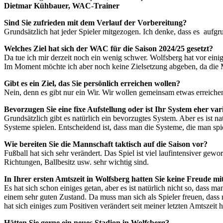
Dietmar Kühbauer, WAC-Trainer
Sind Sie zufrieden mit dem Verlauf der Vorbereitung?
Grundsätzlich hat jeder Spieler mitgezogen. Ich denke, dass es aufg
Welches Ziel hat sich der WAC für die Saison 2024/25 gesetzt?
Da tue ich mir derzeit noch ein wenig schwer. Wolfsberg hat vor eini
Im Moment möchte ich aber noch keine Zielsetzung abgeben, da die Man
Gibt es ein Ziel, das Sie persönlich erreichen wollen?
Nein, denn es gibt nur ein Wir. Wir wollen gemeinsam etwas erreichen
Bevorzugen Sie eine fixe Aufstellung oder ist Ihr System eher va
Grundsätzlich gibt es natürlich ein bevorzugtes System. Aber es ist 
Systeme spielen. Entscheidend ist, dass man die Systeme, die man spie
Wie bereiten Sie die Mannschaft taktisch auf die Saison vor?
Fußball hat sich sehr verändert. Das Spiel ist viel laufintensiver gewo
Richtungen, Ballbesitz usw. sehr wichtig sind.
In Ihrer ersten Amtszeit in Wolfsberg hatten Sie keine Freude mi
Es hat sich schon einiges getan, aber es ist natürlich nicht so, dass ma
einem sehr guten Zustand. Da muss man sich als Spieler freuen, dass 
hat sich einiges zum Positiven verändert seit meiner letzten Amtszeit h
Hätten Sie gerne ein neues Stadion in Wolfsberg?