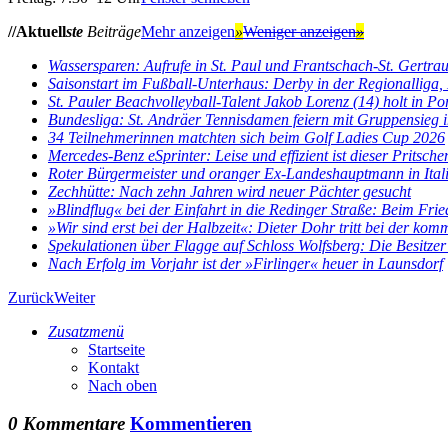
//Aktuell
ste
Beiträge
Mehr anzeigen
»
Weniger anzeigen
»
Wassersparen: Aufrufe in St. Paul und Frantschach-St. Gertra
Saisonstart im Fußball-Unterhaus: Derby in der Regionalliga, E
St. Pauler Beachvolleyball-Talent Jakob Lorenz (14) holt in Por
Bundesliga: St. Andräer Tennisdamen feiern mit Gruppensieg im
34 Teilnehmerinnen matchten sich beim Golf Ladies Cup 2026
Mercedes-Benz eSprinter: Leise und effizient ist dieser Pritsch
Roter Bürgermeister und oranger Ex-Landeshauptmann in Ital
Zechhütte: Nach zehn Jahren wird neuer Pächter gesucht
»Blindflug« bei der Einfahrt in die Redinger Straße: Beim Fried
»Wir sind erst bei der Halbzeit«: Dieter Dohr tritt bei der kom
Spekulationen über Flagge auf Schloss Wolfsberg: Die Besitzer 
Nach Erfolg im Vorjahr ist der »Firlinger« heuer in Launsdorf
Zurück
Weiter
Zusatzmenü
Startseite
Kontakt
Nach oben
0 Kommentare
Kommentieren