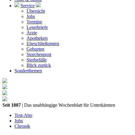
Service
Übersicht
Jobs
Termine
Leserbriefe
Ärzte
Apotheken
Eheschließungen
Geburten
Storchenpost
Sterbefälle
Blick zurück
Sonderthemen
Seit 1887
| Das unabhängige Wochenblatt für Unterkärnten
Test-Abo
Jobs
Chronik