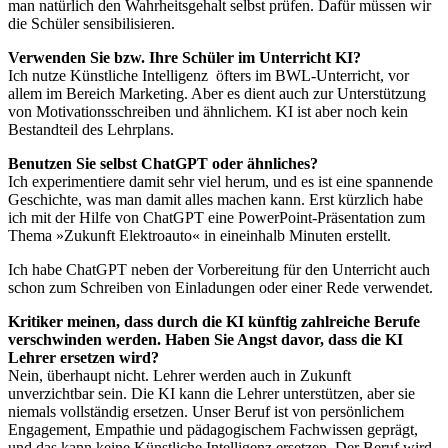
man natürlich den Wahrheitsgehalt selbst prüfen. Dafür müssen wir
die Schüler sensibilisieren.
Verwenden Sie bzw. Ihre Schüler im Unterricht KI?
Ich nutze Künstliche Intelligenz öfters im BWL-Unterricht, vor
allem im Bereich Marketing. Aber es dient auch zur Unterstützung
von Motivationsschreiben und ähnlichem. KI ist aber noch kein
Bestandteil des Lehrplans.
Benutzen Sie selbst ChatGPT oder ähnliches?
Ich experimentiere damit sehr viel herum, und es ist eine spannende
Geschichte, was man damit alles machen kann. Erst kürzlich habe
ich mit der Hilfe von ChatGPT eine PowerPoint-Präsentation zum
Thema »Zukunft Elektroauto« in eineinhalb Minuten erstellt.
Ich habe ChatGPT neben der Vorbereitung für den Unterricht auch
schon zum Schreiben von Einladungen oder einer Rede verwendet.
Kritiker meinen, dass durch die KI künftig zahlreiche Berufe
verschwinden werden. Haben Sie Angst davor, dass die KI
Lehrer ersetzen wird?
Nein, überhaupt nicht. Lehrer werden auch in Zukunft
unverzichtbar sein. Die KI kann die Lehrer unterstützen, aber sie
niemals vollständig ersetzen. Unser Beruf ist von persönlichem
Engagement, Empathie und pädagogischem Fachwissen geprägt,
und das kann keine Künstliche Intelligenz ersetzen. Der Beruf wird