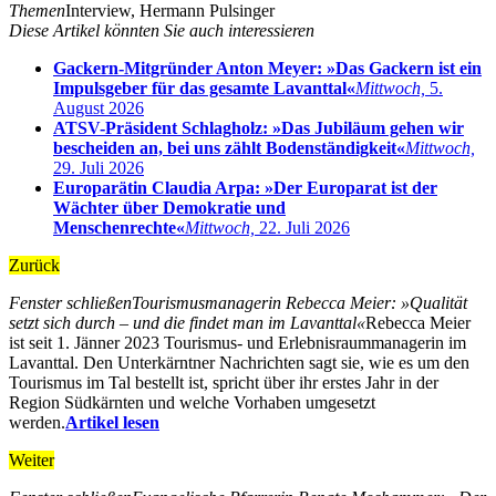
Themen
Interview, Hermann Pulsinger
Diese Artikel könnten Sie auch interessieren
Gackern-Mitgründer Anton Meyer: »Das Gackern ist ein
Impulsgeber für das gesamte Lavanttal«
Mittwoch,
5.
August 2026
ATSV-Präsident Schlagholz: »Das Jubiläum gehen wir
bescheiden an, bei uns zählt Bodenständigkeit«
Mittwoch,
29. Juli 2026
Europarätin Claudia Arpa: »Der Europarat ist der
Wächter über Demokratie und
Menschenrechte«
Mittwoch,
22. Juli 2026
Zurück
Fenster schließen
Tourismusmanagerin Rebecca Meier: »Qualität
setzt sich durch – und die findet man im Lavanttal«
Rebecca Meier
ist seit 1. Jänner 2023 Tourismus- und Erlebnisraummanagerin im
Lavanttal. Den Unterkärntner Nachrichten sagt sie, wie es um den
Tourismus im Tal bestellt ist, spricht über ihr erstes Jahr in der
Region Südkärnten und welche Vorhaben umgesetzt
werden.
Artikel lesen
Weiter