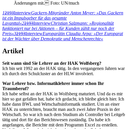
Änderungen mit. Foto: UN/much
1
2193
Interview
Gackern-Mitgründer Anton Meyer: »Das Gackern
ist ein Impulsgeber für das gesamte
Lavanttal«
2
2193
Interview
Christian Salzmann: »Regionalität
funktioniert nur bei Aktionen – für Kunden zählt nur noch der
Preis«
3
2193
Interview
Europarätin Claudia Arpa: »Der Europarat
ist der Wächter über Demokratie und Menschenrechte«
Artikel
Seit wann sind Sie Lehrer an der HAK Wolfsberg?
Ich bin seit 1992 an der HAK tätig. In den vergangenen Jahren war
ich durch den Schulcluster an der HLW involviert.
War Lehrer bzw. Informatiklehrer immer schon Ihr
Traumberuf?
Ich habe selbst an der HAK in Wolfsberg maturiert. Und da es mir
hier so gut gefallen hat, habe ich gedacht, ich bleibe gleich hier. Ich
habe dann BWL und Wirtschaftsinformatik studiert. Um an einer
HAK zu unterrichten, braucht man auch zwei Jahre Praxis in der
Wirtschaft. So war ich nach dem Studium als Controller bei Leitgeb
tätig und dort für das Berichtswesen zuständig. Da habe ich
angefangen, die Berichte mit dem Programm Excel zu erstellen.