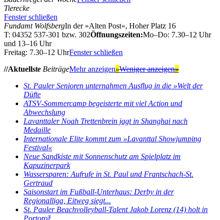
Tierecke
Fenster schließen
Fundamt Wolfsberg
In der »Alten Post«, Hoher Platz 16
T: 04352 537-301 bzw. 302
Öffnungszeiten:
Mo–Do: 7.30–12 Uhr
und 13–16 Uhr
Freitag: 7.30–12 Uhr
Fenster schließen
//Aktuell
ste
Beiträge
Mehr anzeigen
»
Weniger anzeigen
»
St. Pauler Senioren unternahmen Ausflug in die »Welt der
Düfte
ATSV‑Sommercamp begeisterte mit viel Action und
Abwechslung
Lavanttaler Noah Trettenbrein jagt in Shanghai nach
Medaille
Internationale Elite kommt zum »Lavanttal Showjumping
Festival«
Neue Sandkiste mit Sonnenschutz am Spielplatz im
Kapuzinerpark
Wassersparen: Aufrufe in St. Paul und Frantschach-St.
Gertraud
Saisonstart im Fußball-Unterhaus: Derby in der
Regionalliga, Eitweg siegt...
St. Pauler Beachvolleyball-Talent Jakob Lorenz (14) holt in
Portorož...