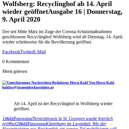
Wolfsberg: Recyclinghof ab 14. April
wieder geöffnet
Ausgabe 16 | Donnerstag,
9. April 2020
Der seit Mitte März im Zuge der Corona-Schutzmaßnahmen
geschlossene Recyclinghof Wolfsberg wird ab Dienstag, 14. April,
wieder schrittweise für die Bevölkerung geöffnet.
Facebook
Twitter
E-Mail
0 Kommentare
Meist gelesen
Von Horst Kakl
kakl
@
unterkaerntner.at
no
spam
Ab 14. April ist der Recyclinghof in Wolfsberg wieder
geöffnet.
1
2622
Panorama
Tierarztpraxis in St. Georgen wurde feierlich
eröffnet
2
2622
Panorama
Kitzrettung im Lavanttal: Wie der
Hegeringleiter aus Reichenfels ein ganzes Tal mobilisieren will