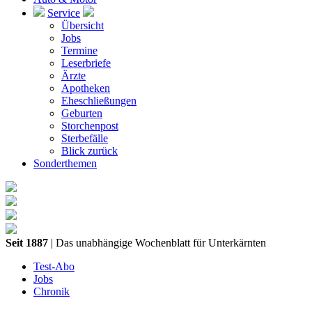
Service
Übersicht
Jobs
Termine
Leserbriefe
Ärzte
Apotheken
Eheschließungen
Geburten
Storchenpost
Sterbefälle
Blick zurück
Sonderthemen
Seit 1887
| Das unabhängige Wochenblatt für Unterkärnten
Test-Abo
Jobs
Chronik