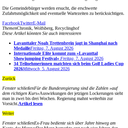
Die Gemeindebürger werden ersucht, die erschwerte
Zufahrtsmöglichkeit und eventuelle Wartezeiten zu berücksichtigen.
Facebook
Twitter
E-Mail
Themen
Chronik, Wolfsberg, Recyclinghof
Diese Artikel könnten Sie auch interessieren
Lavanttaler Noah Trettenbrein jagt in Shanghai nach
Medaille
Freitag,
7. August 2026
Internationale Elite kommt zum »Lavanttal
Showjumping Festival«
Freitag,
7. August 2026
34 Teilnehmerinnen matchten sich beim Golf Ladies Cup
2026
Mittwoch,
5. August 2026
Zurück
Fenster schließen
Für die Bundesregierung sind die Zahlen »auf
dem richtigen Kurs«
Auswirkungen der jetzigen Lockerungen sieht
man in zwei bis drei Wochen. Regierung mahnt weiterhin zur
Vorsicht.
Artikel lesen
Weiter
Fenster schließen
Ex-Frau bediente sich über Jahre hinweg am