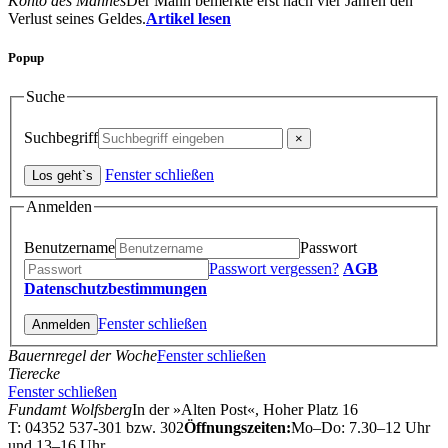
Konto des Mannes
Der Mann bemerkte erst nach vier Jahren den
Verlust seines Geldes.
Artikel lesen
Popup
Suche
Suchbegriff
Fenster schließen
Anmelden
Benutzername
Passwort
Passwort vergessen?
AGB
Datenschutzbestimmungen
Fenster schließen
Bauernregel der Woche
Fenster schließen
Tierecke
Fenster schließen
Fundamt Wolfsberg
In der »Alten Post«, Hoher Platz 16
T: 04352 537-301 bzw. 302
Öffnungszeiten:
Mo–Do: 7.30–12 Uhr
und 13–16 Uhr