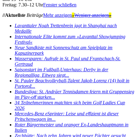
Freitag: 7.30–12 Uhr
Fenster schließen
//Aktuell
ste
Beiträge
Mehr anzeigen
»
Weniger anzeigen
»
Lavanttaler Noah Trettenbrein jagt in Shanghai nach
Medaille
Internationale Elite kommt zum »Lavanttal Showjumping
Festival«
Neue Sandkiste mit Sonnenschutz am Spielplatz im
Kapuzinerpark
Wassersparen: Aufrufe in St. Paul und Frantschach-St.
Gertraud
Saisonstart im Fußball-Unterhaus: Derby in der
Regionalliga, Eitweg siegt...
St. Pauler Beachvolleyball-Talent Jakob Lorenz (14) holt in
Portorož...
Bundesliga: St. Andräer Tennisdamen feiern mit Gruppensieg
im Play-off starken...
34 Teilnehmerinnen matchten sich beim Golf Ladies Cup
2026
Mercedes-Benz eSprinter: Leise und effizient ist dieser
Pritschenwagen im...
Roter Bürgermeister und oranger Ex-Landeshauptmann in
Italien
Zechhütte: Nach zehn Jahren wird neuer Pächter gesucht