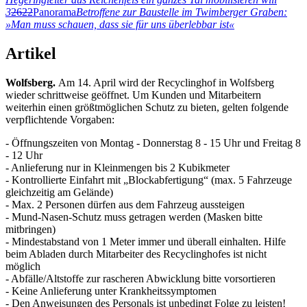
3
2622
Panorama
Betroffene zur Baustelle im Twimberger Graben:
»Man muss schauen, dass sie für uns überlebbar ist«
Artikel
Wolfsberg.
Am 14. April wird der Recyclinghof in Wolfsberg
wieder schrittweise geöffnet. Um Kunden und Mitarbeitern
weiterhin einen größtmöglichen Schutz zu bieten, gelten folgende
verpflichtende Vorgaben:
- Öffnungszeiten von Montag - Donnerstag 8 - 15 Uhr und Freitag 8
- 12 Uhr
- Anlieferung nur in Kleinmengen bis 2 Kubikmeter
- Kontrollierte Einfahrt mit „Blockabfertigung“ (max. 5 Fahrzeuge
gleichzeitig am Gelände)
- Max. 2 Personen dürfen aus dem Fahrzeug aussteigen
- Mund-Nasen-Schutz muss getragen werden (Masken bitte
mitbringen)
- Mindestabstand von 1 Meter immer und überall einhalten. Hilfe
beim Abladen durch Mitarbeiter des Recyclinghofes ist nicht
möglich
- Abfälle/Altstoffe zur rascheren Abwicklung bitte vorsortieren
- Keine Anlieferung unter Krankheitssymptomen
- Den Anweisungen des Personals ist unbedingt Folge zu leisten!