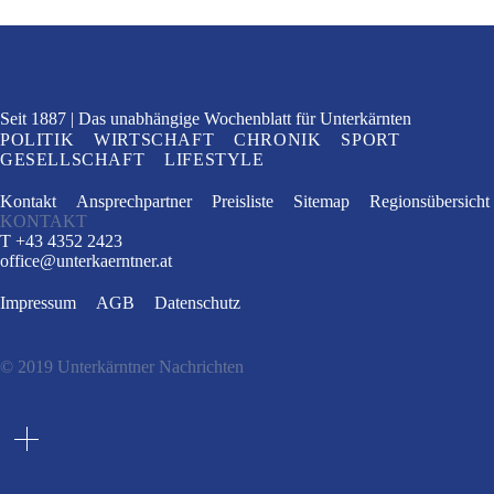
Seit 1887
Das unabhängige Wochenblatt
für Unterkärnten
POLITIK
WIRTSCHAFT
CHRONIK
SPORT
GESELLSCHAFT
LIFESTYLE
Kontakt
Ansprechpartner
Preisliste
Sitemap
Regionsübersicht
KONTAKT
T +43 4352 2423
office
@
unterkaerntner.at
Impressum
AGB
Datenschutz
© 2019 Unterkärntner Nachrichten
e
t
n