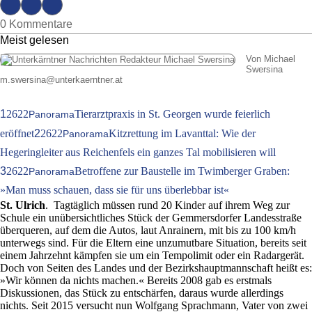
0 Kommentare
Meist gelesen
Von Michael
Swersina
m.swersina
@
unterkaerntner.at
1
2622
Tierarztpraxis in St. Georgen wurde feierlich
Panorama
eröffnet
2
2622
Kitzrettung im Lavanttal: Wie der
Panorama
Hegeringleiter aus Reichenfels ein ganzes Tal mobilisieren will
3
2622
Betroffene zur Baustelle im Twimberger Graben:
Panorama
»Man muss schauen, dass sie für uns überlebbar ist«
St. Ulrich
. Tagtäglich müssen rund 20 Kinder auf ihrem Weg zur
Schule ein unübersichtliches Stück der Gemmersdorfer Landesstraße
überqueren, auf dem die Autos, laut Anrainern, mit bis zu 100 km/h
unterwegs sind. Für die Eltern eine unzumutbare Situation, bereits seit
einem Jahrzehnt kämpfen sie um ein Tempolimit oder ein Radargerät.
Doch von Seiten des Landes und der Bezirkshauptmannschaft heißt es:
»Wir können da nichts machen.« Bereits 2008 gab es erstmals
Diskussionen, das Stück zu entschärfen, daraus wurde allerdings
nichts. Seit 2015 versucht nun Wolfgang Sprachmann, Vater von zwei