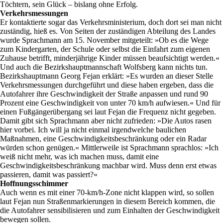
Töchtern, sein Glück – bislang ohne Erfolg.
Verkehrsmessungen
Er kontaktierte sogar das Verkehrsministerium, doch dort sei man nicht
zuständig, hieß es. Von Seiten der zuständigen Abteilung des Landes
wurde Sprachmann am 15. November mitgeteilt: »Ob es die Wege
zum Kindergarten, der Schule oder selbst die Einfahrt zum eigenen
Zuhause betrifft, minderjährige Kinder müssen beaufsichtigt werden.«
Und auch die Bezirkshauptmannschaft Wolfsberg kann nichts tun.
Bezirkshauptmann Georg Fejan erklärt: »Es wurden an dieser Stelle
Verkehrsmessungen durchgeführt und diese haben ergeben, dass die
Autofahrer ihre Geschwindigkeit der Straße anpassen und rund 90
Prozent eine Geschwindigkeit von unter 70 km/h aufwiesen.« Und für
einen Fußgängerübergang sei laut Fejan die Frequenz nicht gegeben.
Damit gibt sich Sprachmann aber nicht zufrieden: »Die Autos rasen
hier vorbei. Ich will ja nicht einmal irgendwelche baulichen
Maßnahmen, eine Geschwindigkeitsbeschränkung oder ein Radar
würden schon genügen.« Mittlerweile ist Sprachmann sprachlos: »Ich
weiß nicht mehr, was ich machen muss, damit eine
Geschwindigkeitsbeschränkung machbar wird. Muss denn erst etwas
passieren, damit was passiert?«
Hoffnungsschimmer
Auch wenn es mit einer 70-km/h-Zone nicht klappen wird, so sollen
laut Fejan nun Straßenmarkierungen in diesem Bereich kommen, die
die Autofahrer sensibilisieren und zum Einhalten der Geschwindigkeit
bewegen sollen.