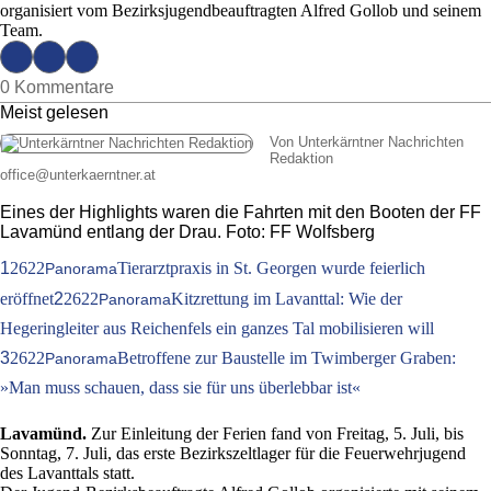
organisiert vom Bezirksjugendbeauftragten Alfred Gollob und seinem
Team.
0 Kommentare
Meist gelesen
Von Unterkärntner Nachrichten
Redaktion
office
@
unterkaerntner.at
Eines der Highlights waren die Fahrten mit den Booten der FF
Lavamünd entlang der Drau. Foto: FF Wolfsberg
1
2622
Tierarztpraxis in St. Georgen wurde feierlich
Panorama
eröffnet
2
2622
Kitzrettung im Lavanttal: Wie der
Panorama
Hegeringleiter aus Reichenfels ein ganzes Tal mobilisieren will
3
2622
Betroffene zur Baustelle im Twimberger Graben:
Panorama
»Man muss schauen, dass sie für uns überlebbar ist«
Lavamünd.
Zur Einleitung der Ferien fand von Freitag, 5. Juli, bis
Sonntag, 7. Juli, das erste Bezirkszeltlager für die Feuerwehrjugend
des Lavanttals statt.