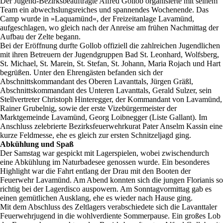
Der Jugend-Bezirksbeauftragte Alfred Gollob organisierte mit seinem
Team ein abwechslungsreiches und spannendes Wochenende. Das
Camp wurde in »Laquamünd«, der Freizeitanlage Lavamünd,
aufgeschlagen, wo gleich nach der Anreise am frühen Nachmittag der
Aufbau der Zelte begann.
Bei der Eröffnung durfte Gollob offiziell die zahlreichen Jugendlichen
mit ihren Betreuern der Jugendgruppen Bad St. Leonhard, Wolfsberg,
St. Michael, St. Marein, St. Stefan, St. Johann, Maria Rojach und Hart
begrüßen. Unter den Ehrengästen befanden sich der
Abschnittskommandant des Oberen Lavanttals, Jürgen Gräßl,
Abschnittskommandant des Unteren Lavanttals, Gerald Sulzer, sein
Stellvertreter Christoph Hinteregger, der Kommandant von Lavamünd,
Rainer Grubelnig, sowie der erste Vizebürgermeister der
Marktgemeinde Lavamünd, Georg Loibnegger (Liste Gallant). Im
Anschluss zelebrierte Bezirksfeuerwehrkurat Pater Anselm Kassin eine
kurze Feldmesse, ehe es gleich zur ersten Schnitzeljagd ging.
Abkühlung und Spaß
Der Samstag war gespickt mit Lagerspielen, wobei zwischendurch
eine Abkühlung im Naturbadesee genossen wurde. Ein besonderes
Highlight war die Fahrt entlang der Drau mit den Booten der
Feuerwehr Lavamünd. Am Abend konnten sich die jungen Florianis so
richtig bei der Lagerdisco auspowern. Am Sonntagvormittag gab es
einen gemütlichen Ausklang, ehe es wieder nach Hause ging.
Mit dem Abschluss des Zeltlagers verabschiedete sich die Lavanttaler
Feuerwehrjugend in die wohlverdiente Sommerpause. Ein großes Lob