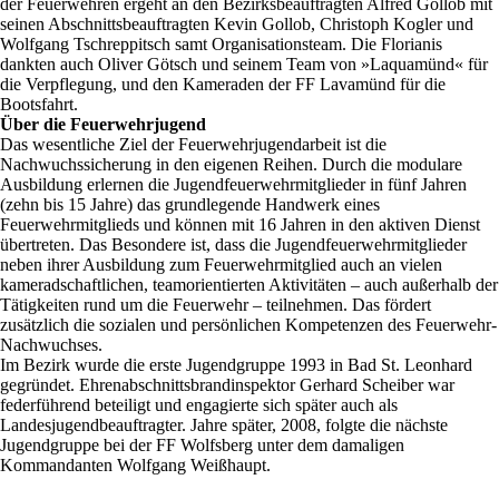
der Feuerwehren ergeht an den Bezirksbeauftragten Alfred Gollob mit
seinen Abschnittsbeauftragten Kevin Gollob, Christoph Kogler und
Wolfgang Tschreppitsch samt Organisationsteam. Die Florianis
dankten auch Oliver Götsch und seinem Team von »Laquamünd« für
die Verpflegung, und den Kameraden der FF Lavamünd für die
Bootsfahrt.
Über die Feuerwehrjugend
Das wesentliche Ziel der Feuerwehrjugendarbeit ist die
Nachwuchssicherung in den eigenen Reihen. Durch die modulare
Ausbildung erlernen die Jugendfeuerwehrmitglieder in fünf Jahren
(zehn bis 15 Jahre) das grundlegende Handwerk eines
Feuerwehrmitglieds und können mit 16 Jahren in den aktiven Dienst
übertreten. Das Besondere ist, dass die Jugendfeuerwehrmitglieder
neben ihrer Ausbildung zum Feuerwehrmitglied auch an vielen
kameradschaftlichen, teamorientierten Aktivitäten – auch außerhalb der
Tätigkeiten rund um die Feuerwehr – teilnehmen. Das fördert
zusätzlich die sozialen und persönlichen Kompetenzen des Feuerwehr-
Nachwuchses.
Im Bezirk wurde die erste Jugendgruppe 1993 in Bad St. Leonhard
gegründet. Ehrenabschnittsbrandinspektor Gerhard Scheiber war
federführend beteiligt und engagierte sich später auch als
Landesjugendbeauftragter. Jahre später, 2008, folgte die nächste
Jugendgruppe bei der FF Wolfsberg unter dem damaligen
Kommandanten Wolfgang Weißhaupt.