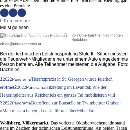
bronzenes Abzeichen über die Bühne. In St. Michael ob Bleiburg gab
es eine Premiere.
0 Kommentare
Meist gelesen
Von Unterkärntner Nachrichten
Redaktion
office
@
unterkaerntner.at
Bei der technischen Leistungsprüfung Stufe II - Silber mussten
die Feuerwehr-Mitglieder eine unter einem Auto eingeklemmte
Person befreien. Alle Teilnehmer meisterten die Aufgabe. Foto:
Bachhiesl
1
2622
Tierarztpraxis in St. Georgen wurde feierlich
Panorama
eröffnet
2
2622
Kitzrettung im Lavanttal: Wie der
Panorama
Hegeringleiter aus Reichenfels ein ganzes Tal mobilisieren will
3
2622
Betroffene zur Baustelle im Twimberger Graben:
Panorama
»Man muss schauen, dass sie für uns überlebbar ist«
Wolfsberg, Völkermarkt.
Das vorletzte Oktoberwochenende stand
ganz im Zeichen der technischen Leistungsprüfung. An beiden Tagen