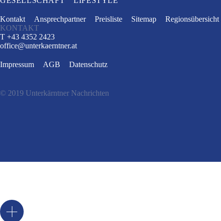
GESELLSCHAFT
LIFESTYLE
Kontakt
Ansprechpartner
Preisliste
Sitemap
Regionsübersicht
KONTAKT
T +43 4352 2423
office
@
unterkaerntner.at
Impressum
AGB
Datenschutz
© 2019 Unterkärntner Nachrichten
e
t