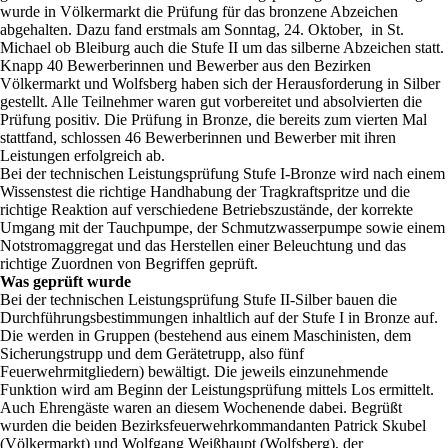
wurde in Völkermarkt die Prüfung für das bronzene Abzeichen
abgehalten. Dazu fand erstmals am Sonntag, 24. Oktober, in St.
Michael ob Bleiburg auch die Stufe II um das silberne Abzeichen statt.
Knapp 40 Bewerberinnen und Bewerber aus den Bezirken
Völkermarkt und Wolfsberg haben sich der Herausforderung in Silber
gestellt. Alle Teilnehmer waren gut vorbereitet und absolvierten die
Prüfung positiv. Die Prüfung in Bronze, die bereits zum vierten Mal
stattfand, schlossen 46 Bewerberinnen und Bewerber mit ihren
Leistungen erfolgreich ab.
Bei der technischen Leistungsprüfung Stufe I-Bronze wird nach einem
Wissenstest die richtige Handhabung der Tragkraftspritze und die
richtige Reaktion auf verschiedene Betriebszustände, der korrekte
Umgang mit der Tauchpumpe, der Schmutzwasserpumpe sowie einem
Notstromaggregat und das Herstellen einer Beleuchtung und das
richtige Zuordnen von Begriffen geprüft.
Was geprüft wurde
Bei der technischen Leistungsprüfung Stufe II-Silber bauen die
Durchführungsbestimmungen inhaltlich auf der Stufe I in Bronze auf.
Die werden in Gruppen (bestehend aus einem Maschinisten, dem
Sicherungstrupp und dem Gerätetrupp, also fünf
Feuerwehrmitgliedern) bewältigt. Die jeweils einzunehmende
Funktion wird am Beginn der Leistungsprüfung mittels Los ermittelt.
Auch Ehrengäste waren an diesem Wochenende dabei. Begrüßt
wurden die beiden Bezirksfeuerwehrkommandanten Patrick Skubel
(Völkermarkt) und Wolfgang Weißhaupt (Wolfsberg), der