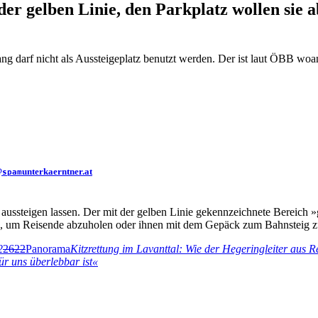
der gelben Linie, den Parkplatz wollen sie 
ng darf nicht als Aussteigeplatz benutzt werden. Der ist laut ÖBB woa
@
unterkaerntner.at
spam
t aussteigen lassen. Der mit der gelben Linie gekennzeichnete Bereic
, um Reisende abzuholen oder ihnen mit dem Gepäck zum Bahnsteig zu 
2
2622
Panorama
Kitzrettung im Lavanttal: Wie der Hegeringleiter aus Re
r uns überlebbar ist«