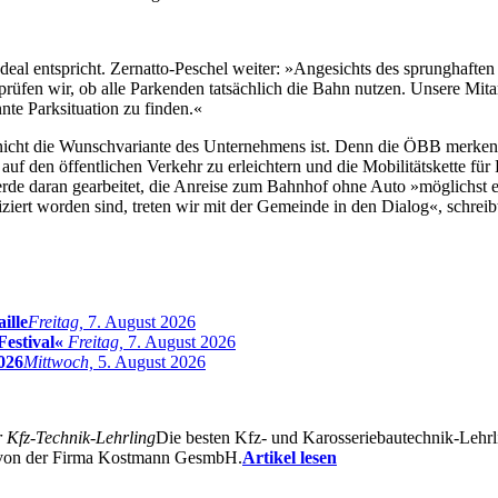
Ideal entspricht. Zernatto-Peschel weiter: »Angesichts des sprunghaft
prüfen wir, ob alle Parkenden tatsächlich die Bahn nutzen. Unsere Mita
nte Parksituation zu finden.«
 nicht die Wunschvariante des Unternehmens ist. Denn die ÖBB merke
uf den öffentlichen Verkehr zu erleichtern und die Mobilitätskette für 
de daran gearbeitet, die Anreise zum Bahnhof ohne Auto »möglichst ein
ert worden sind, treten wir mit der Gemeinde in den Dialog«, schreibt
ille
Freitag,
7. August 2026
Festival«
Freitag,
7. August 2026
026
Mittwoch,
5. August 2026
r Kfz-Technik-Lehrling
Die besten Kfz- und Karosseriebautechnik-Lehrl
r von der Firma Kostmann GesmbH.
Artikel lesen