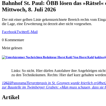
Bahnhof St. Paul: ÖBB lösen das »Rätsel« 
Mittwoch, 8. Juli 2026
Der mit einer gelben Linie gekennzeichnete Bereich rechts vom Einga
die Lage, eine Erweiterung ist derzeit aber nicht vorgesehen.
Facebook
Twitter
E-Mail
0 Kommentare
Meist gelesen
Von Horst Kakl
kakl
no
Links: So nicht. Hier dürfen Autofahrer ihre Angehörigen nich
zu den Technikräumen. Rechts: Hier darf kurz gehalten werden
1
2622
Panorama
Tierarztpraxis in St. Georgen wurde feierlich eröffnet
zur Baustelle im Twimberger Graben: »Man muss schauen, dass sie fü
Artikel