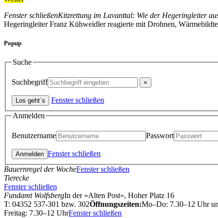
Fenster schließen
Kitzrettung im Lavanttal: Wie der Hegeringleiter au
Hegeringleiter Franz Kühweidler reagierte mit Drohnen, Wärmebildtec
Popup
Suche
Suchbegriff
Fenster schließen
Anmelden
Benutzername
Passwort
Fenster schließen
Bauernregel der Woche
Fenster schließen
Tierecke
Fenster schließen
Fundamt Wolfsberg
In der »Alten Post«, Hoher Platz 16
T: 04352 537-301 bzw. 302
Öffnungszeiten:
Mo–Do: 7.30–12 Uhr u
Freitag: 7.30–12 Uhr
Fenster schließen