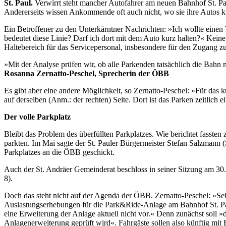
St. Paul.
Verwirrt steht mancher Autofahrer am neuen Bahnhof St. Pau
Andererseits wissen Ankommende oft auch nicht, wo sie ihre Autos k
Ein Betroffener zu den Unterkärntner Nachrichten: »Ich wollte einen
bedeutet diese Linie? Darf ich dort mit dem Auto kurz halten?« Kein
Haltebereich für das Servicepersonal, insbesondere für den Zugang
»Mit der Analyse prüfen wir, ob alle Parkenden tatsächlich die Bahn 
Rosanna Zernatto-Peschel, Sprecherin der ÖBB
Es gibt aber eine andere Möglichkeit, so Zernatto-Peschel: »Für das
auf derselben (Anm.: der rechten) Seite. Dort ist das Parken zeitlich e
Der volle Parkplatz
Bleibt das Problem des überfüllten Parkplatzes. Wie berichtet fassten
parkten. Im Mai sagte der St. Pauler Bürgermeister Stefan Salzmann (S
Parkplatzes an die ÖBB geschickt.
Auch der St. Andräer Gemeinderat beschloss in seiner Sitzung am 30
8).
Doch das steht nicht auf der Agenda der ÖBB. Zernatto-Peschel: »Se
Auslastungserhebungen für die Park&Ride-Anlage am Bahnhof St. Paul
eine Erweiterung der Anlage aktuell nicht vor.« Denn zunächst soll »
Anlagenerweiterung geprüft wird«. Fahrgäste sollen also künftig mi