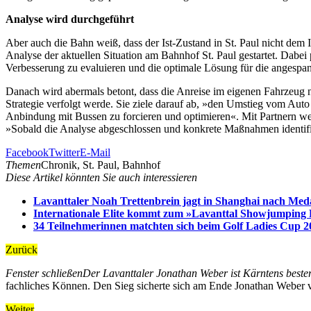
Analyse wird durchgeführt
Aber auch die Bahn weiß, dass der Ist-Zustand in St. Paul nicht dem 
Analyse der aktuellen Situation am Bahnhof St. Paul gestartet. Dabei 
Verbesserung zu evaluieren und die optimale Lösung für die angespan
Danach wird abermals betont, dass die Anreise im eigenen Fahrzeug
Strategie verfolgt werde. Sie ziele darauf ab, »den Umstieg vom Auto a
Anbindung mit Bussen zu forcieren und optimieren«. Mit Partnern wer
»Sobald die Analyse abgeschlossen und konkrete Maßnahmen identifizi
Facebook
Twitter
E-Mail
Themen
Chronik, St. Paul, Bahnhof
Diese Artikel könnten Sie auch interessieren
Lavanttaler Noah Trettenbrein jagt in Shanghai nach Meda
Internationale Elite kommt zum »Lavanttal Showjumping 
34 Teilnehmerinnen matchten sich beim Golf Ladies Cup 2
Zurück
Fenster schließen
Der Lavanttaler Jonathan Weber ist Kärntens beste
fachliches Können. Den Sieg sicherte sich am Ende Jonathan Webe
Weiter