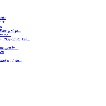
val«
ark
ud
itweg siegt...
torož...
 Play-off starken...
enwagen im...
ien
hof wird ein...