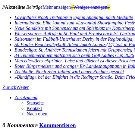
//Aktuell
ste
Beiträge
Mehr anzeigen
»
Weniger anzeigen
»
Lavanttaler Noah Trettenbrein jagt in Shanghai nach Medaille
Internationale Elite kommt zum »Lavanttal Showjumping Festi
Neue Sandkiste mit Sonnenschutz am Spielplatz im Kapuzinerp
Wassersparen: Aufrufe in St. Paul und Frantschach-St. Gertra
Saisonstart im Fußball-Unterhaus: Derby in der Regionalliga, E
St. Pauler Beachvolleyball-Talent Jakob Lorenz (14) holt in Por
Bundesliga: St. Andräer Tennisdamen feiern mit Gruppensieg im
34 Teilnehmerinnen matchten sich beim Golf Ladies Cup 2026
Mercedes-Benz eSprinter: Leise und effizient ist dieser Pritsch
Roter Bürgermeister und oranger Ex-Landeshauptmann in Ital
Zechhütte: Nach zehn Jahren wird neuer Pächter gesucht
»Blindflug« bei der Einfahrt in die Redinger Straße: Beim Fried
Zurück
Weiter
Zusatzmenü
Startseite
Kontakt
Nach oben
0 Kommentare
Kommentieren