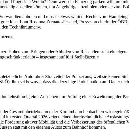
l und fragt sich: Wohin? Denn wer sein Fahrzeug parken will, um mit d
urzzeitig abstellen können, um Angehörige abzuholen oder sie zum Bah
 Verwandten abholen und musste etwas warten. Rechts vom Haupteingang 
e gute Idee. Laut Rosanna Zernatto-Peschel, Pressesprecherin der ÖBB
 zu den Technikräumen«.
nutzen«
 kurze Halten zum Bringen oder Abholen von Reisenden steht ein eigene
ingeschränkt erlaubt – insgesamt auf fünf Stellplätzen.«
 zuletzt etliche Autofahrer Strafzettel der Polizei aus, weil sie keinen
PÖ), ihm sei bewusst, dass die derzeitige Parksituation auf Dauer nich
. Juni einstimmig ein »Ansuchen um Prüfung einer Erweiterung der Pa
it der Gesamtinbetriebnahme der Koralmbahn beobachten wir regelmäßi
 im ersten Quartal 2026 zeigen einen durchschnittlichen Auslastungsg
die Förderung aktiver Mobilität und die Verbesserung des öffentlichen
t Bussen statt mit den eigenen Autos zum Bahnhof kommen.