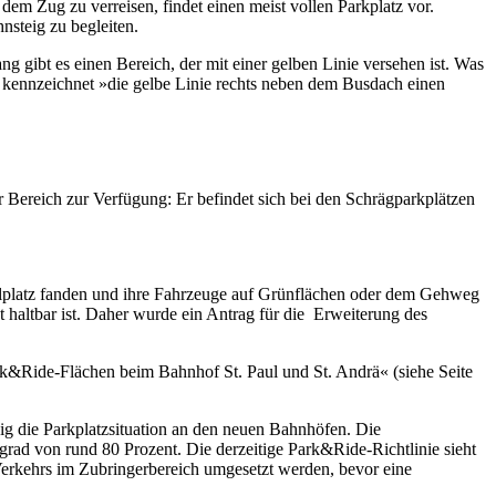
em Zug zu verreisen, findet einen meist vollen Parkplatz vor.
nsteig zu begleiten.
gibt es einen Bereich, der mit einer gelben Linie versehen ist. Was
, kennzeichnet »die gelbe Linie rechts neben dem Busdach einen
r Bereich zur Verfügung: Er befindet sich bei den Schrägparkplätzen
 Stellplatz fanden und ihre Fahrzeuge auf Grünflächen oder dem Gehweg
t haltbar ist. Daher wurde ein Antrag für die Erweiterung des
rk&Ride-Flächen beim Bahnhof St. Paul und St. Andrä« (siehe Seite
g die Parkplatzsituation an den neuen Bahnhöfen. Die
rad von rund 80 Prozent. Die derzeitige Park&Ride-Richtlinie sieht
 Verkehrs im Zubringerbereich umgesetzt werden, bevor eine