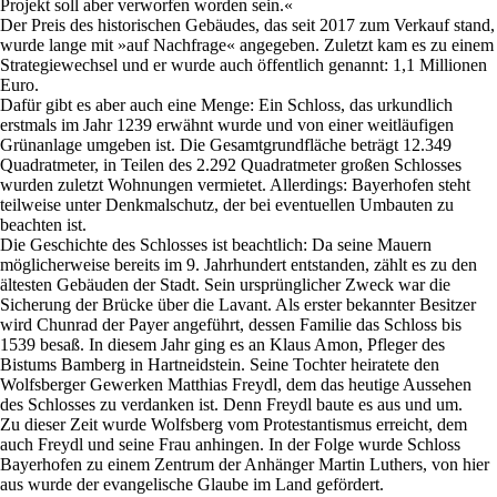
Projekt soll aber verworfen worden sein.«
Der Preis des historischen Gebäudes, das seit 2017 zum Verkauf stand,
wurde lange mit »auf Nachfrage« angegeben. Zuletzt kam es zu einem
Strategiewechsel und er wurde auch öffentlich genannt: 1,1 Millionen
Euro.
Dafür gibt es aber auch eine Menge: Ein Schloss, das urkundlich
erstmals im Jahr 1239 erwähnt wurde und von einer weitläufigen
Grünanlage umgeben ist. Die Gesamtgrundfläche beträgt 12.349
Quadratmeter, in Teilen des 2.292 Quadratmeter großen Schlosses
wurden zuletzt Wohnungen vermietet. Allerdings: Bayerhofen steht
teilweise unter Denkmalschutz, der bei eventuellen Umbauten zu
beachten ist.
Die Geschichte des Schlosses ist beachtlich: Da seine Mauern
möglicherweise bereits im 9. Jahrhundert entstanden, zählt es zu den
ältesten Gebäuden der Stadt. Sein ursprünglicher Zweck war die
Sicherung der Brücke über die Lavant. Als erster bekannter Besitzer
wird Chunrad der Payer angeführt, dessen Familie das Schloss bis
1539 besaß. In diesem Jahr ging es an Klaus Amon, Pfleger des
Bistums Bamberg in Hartneidstein. Seine Tochter heiratete den
Wolfsberger Gewerken Matthias Freydl, dem das heutige Aussehen
des Schlosses zu verdanken ist. Denn Freydl baute es aus und um.
Zu dieser Zeit wurde Wolfsberg vom Protestantismus erreicht, dem
auch Freydl und seine Frau anhingen. In der Folge wurde Schloss
Bayerhofen zu einem Zentrum der Anhänger Martin Luthers, von hier
aus wurde der evangelische Glaube im Land gefördert.