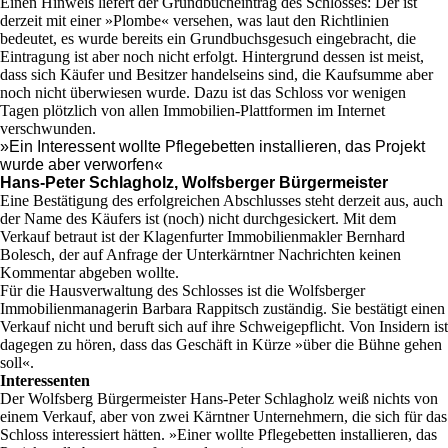
Einen Hinweis liefert der Grundbucheintrag des Schlosses: Der ist
derzeit mit einer »Plombe« versehen, was laut den Richtlinien
bedeutet, es wurde bereits ein Grundbuchsgesuch eingebracht, die
Eintragung ist aber noch nicht erfolgt. Hintergrund dessen ist meist,
dass sich Käufer und Besitzer handelseins sind, die Kaufsumme aber
noch nicht überwiesen wurde. Dazu ist das Schloss vor wenigen
Tagen plötzlich von allen Immobilien-Plattformen im Internet
verschwunden.
»Ein Interessent wollte Pflegebetten installieren, das Projekt
wurde aber verworfen«
Hans-Peter Schlagholz, Wolfsberger Bürgermeister
Eine Bestätigung des erfolgreichen Abschlusses steht derzeit aus, auch
der Name des Käufers ist (noch) nicht durchgesickert. Mit dem
Verkauf betraut ist der Klagenfurter Immobilienmakler Bernhard
Bolesch, der auf Anfrage der Unterkärntner Nachrichten keinen
Kommentar abgeben wollte.
Für die Hausverwaltung des Schlosses ist die Wolfsberger
Immobilienmanagerin Barbara Rappitsch zuständig. Sie bestätigt einen
Verkauf nicht und beruft sich auf ihre Schweigepflicht. Von Insidern ist
dagegen zu hören, dass das Geschäft in Kürze »über die Bühne gehen
soll«.
Interessenten
Der Wolfsberg Bürgermeister Hans-Peter Schlagholz weiß nichts von
einem Verkauf, aber von zwei Kärntner Unternehmern, die sich für das
Schloss interessiert hätten. »Einer wollte Pflegebetten installieren, das