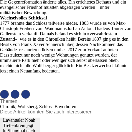
Die Gegenreformation änderte alles. Ein errichtetes Bethaus und ein
evangelischer Friedhof mussten abgetragen werden – unter
militärischer Bewachung.
Wechselvolles Schicksal
1777 brannte das Schloss teilweise nieder, 1803 wurde es von Max-
Christoph Freiherr von Waidmannsdorf an Anton-Thadeus Taurer von
Gallenstein verkauft. Damals befand es sich in »verwahrlostem
Zustand«, wie es in den Chroniken heißt. Bereits 1807 ging es in den
Besitz von Franz-Xaver Schnerich über, dessen Nachkommen das
Gebäude restaurieren ließen und es 2017 zum Verkauf anboten.
Dass zuletzt nur noch wenige Wohnungen genutzt wurden, der
ummauerte Park mehr oder weniger sich selbst überlassen blieb,
machte nicht alle Wolfsberger glücklich. Ein Besitzerwechsel könnte
jetzt einen Neuanfang bedeuten.
Themen
Chronik, Wolfsberg, Schloss Bayerhofen
Diese Artikel könnten Sie auch interessieren
Lavanttaler Noah
Trettenbrein jagt
in Shanghai nach