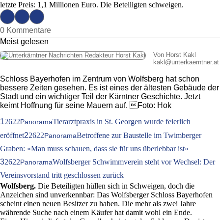
letzte Preis: 1,1 Millionen Euro. Die Beteiligten schweigen.
0 Kommentare
Meist gelesen
Von Horst Kakl
kakl
@
unterkaerntner.at
Schloss Bayerhofen im Zentrum von Wolfsberg hat schon
bessere Zeiten gesehen. Es ist eines der ältesten Gebäude der
Stadt und ein wichtiger Teil der Kärntner Geschichte. Jetzt
keimt Hoffnung für seine Mauern auf. Foto: Hok
1
2622
Tierarztpraxis in St. Georgen wurde feierlich
Panorama
eröffnet
2
2622
Betroffene zur Baustelle im Twimberger
Panorama
Graben: »Man muss schauen, dass sie für uns überlebbar ist«
3
2622
Wolfsberger Schwimmverein steht vor Wechsel: Der
Panorama
Vereinsvorstand tritt geschlossen zurück
Wolfsberg.
Die Beteiligten hüllen sich in Schweigen, doch die
Anzeichen sind unverkennbar: Das Wolfsberger Schloss Bayerhofen
scheint einen neuen Besitzer zu haben. Die mehr als zwei Jahre
währende Suche nach einem Käufer hat damit wohl ein Ende.