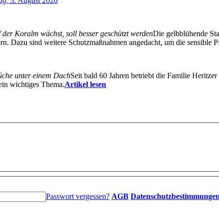
ag,
3. August 2026
 der Koralm wächst, soll besser geschützt werden
Die gelbblühende Stau
dern. Dazu sind weitere Schutzmaßnahmen angedacht, um die sensible Pf
üche unter einem Dach
Seit bald 60 Jahren betriebt die Familie Heritz
 ein wichtiges Thema.
Artikel lesen
Passwort vergessen?
AGB
Datenschutzbestimmunge