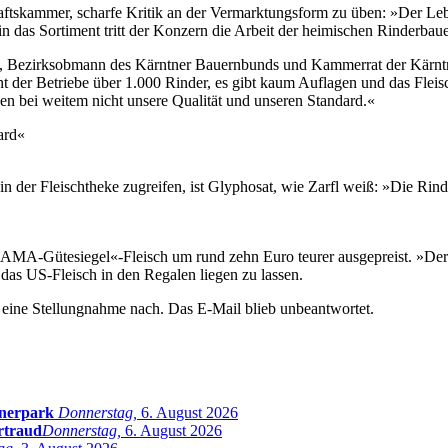
ftskammer, scharfe Kritik an der Vermarktungsform zu üben: »Der Lebe
n das Sortiment tritt der Konzern die Arbeit der heimischen Rinderbau
rfl, Bezirksobmann des Kärntner Bauernbunds und Kammerrat der Kärnt
 der Betriebe über 1.000 Rinder, es gibt kaum Auflagen und das Fleisch 
en bei weitem nicht unsere Qualität und unseren Standard.«
ard«
n der Fleischtheke zugreifen, ist Glyphosat, wie Zarfl weiß: »Die Rin
»AMA-Gütesiegel«-Fleisch um rund zehn Euro teurer ausgepreist. »Der
das US-Fleisch in den Regalen liegen zu lassen.
 eine Stellungnahme nach. Das E-Mail blieb unbeantwortet.
inerpark
Donnerstag,
6. August 2026
rtraud
Donnerstag,
6. August 2026