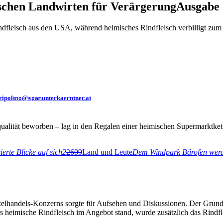
ischen Landwirten für Verärgerung
Ausgabe 2
ndfleisch aus den USA, während heimisches Rindfleisch verbilligt zum V
ripolt
@
unterkaerntner.at
no
spam
qualität beworben – lag in den Regalen einer heimischen Supermarktket
erte Blicke auf sich
2
2609
Land und Leute
Dem Windpark Bärofen werde
inzelhandels-Konzerns sorgte für Aufsehen und Diskussionen. Der Grund
as heimische Rindfleisch im Angebot stand, wurde zusätzlich das Rindf