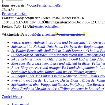
Bauernregel der Woche
Fenster schließen
Tierecke
Fenster schließen
Fundamt Wolfsberg
In der »Alten Post«, Hoher Platz 16
T: 04352 537-301 bzw. 302
Öffnungszeiten:
Mo–Do: 7.30–12 Uhr u
Freitag: 7.30–12 Uhr
Fenster schließen
//Aktuell
ste
Beiträge
Mehr anzeigen
»
Weniger anzeigen
»
Wassersparen: Aufrufe in St. Paul und Frantschach-St. Gertra
Saisonstart im Fußball-Unterhaus: Derby in der Regionalliga, E
St. Pauler Beachvolleyball-Talent Jakob Lorenz (14) holt in Por
Bundesliga: St. Andräer Tennisdamen feiern mit Gruppensieg im
34 Teilnehmerinnen matchten sich beim Golf Ladies Cup 2026
Mercedes-Benz eSprinter: Leise und effizient ist dieser Pritsch
Roter Bürgermeister und oranger Ex-Landeshauptmann in Ital
Zechhütte: Nach zehn Jahren wird neuer Pächter gesucht
»Blindflug« bei der Einfahrt in die Redinger Straße: Beim Fried
»Wir sind erst bei der Halbzeit«: Dieter Dohr tritt bei der kom
Spekulationen über Flagge auf Schloss Wolfsberg: Die Besitzer 
Nach Erfolg im Vorjahr ist der »Firlinger« heuer in Launsdorf
Zurück
Weiter
Zusatzmenü