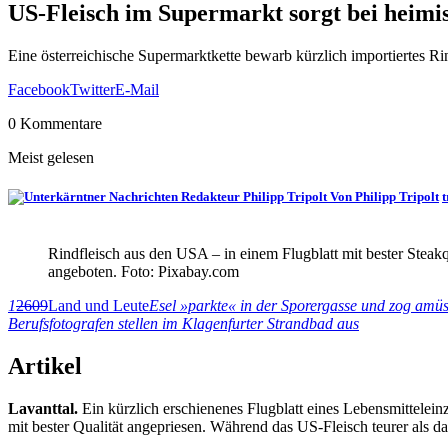
US-Fleisch im Supermarkt sorgt bei heim
Eine österreichische Supermarktkette bewarb kürzlich importiertes Ri
Facebook
Twitter
E-Mail
0 Kommentare
Meist gelesen
Von Philipp Tripolt
t
Rindfleisch aus den USA – in einem Flugblatt mit bester Steak
angeboten. Foto: Pixabay.com
1
2609
Land und Leute
Esel »parkte« in der Sporergasse und zog amüsi
Berufsfotografen stellen im Klagenfurter Strandbad aus
Artikel
Lavanttal.
Ein kürzlich erschienenes Flugblatt eines Lebensmittele
mit bester Qualität angepriesen. Während das US-Fleisch teurer als d