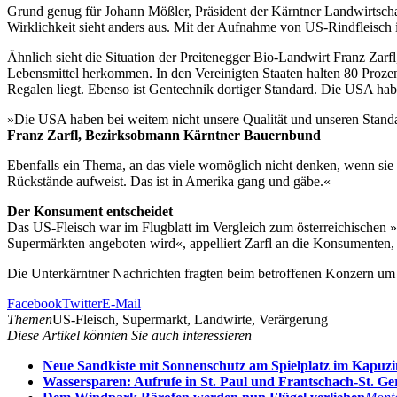
Grund genug für Johann Mößler, Präsident der Kärntner Landwirtscha
Wirklichkeit sieht anders aus. Mit der Aufnahme von US-Rindfleisch i
Ähnlich sieht die Situation der Preitenegger Bio-Landwirt Franz Za
Lebensmittel herkommen. In den Vereinigten Staaten halten 80 Prozent
Regalen liegt. Ebenso ist Gentechnik dortiger Standard. Die USA hab
»Die USA haben bei weitem nicht unsere Qualität und unseren Stand
Franz Zarfl, Bezirksobmann Kärntner Bauernbund
Ebenfalls ein Thema, an das viele womöglich nicht denken, wenn sie i
Rückstände aufweist. Das ist in Amerika gang und gäbe.«
Der Konsument entscheidet
Das US-Fleisch war im Flugblatt im Vergleich zum österreichischen 
Supermärkten angeboten wird«, appelliert Zarfl an die Konsumenten, 
Die Unterkärntner Nachrichten fragten beim betroffenen Konzern um
Facebook
Twitter
E-Mail
Themen
US-Fleisch, Supermarkt, Landwirte, Verärgerung
Diese Artikel könnten Sie auch interessieren
Neue Sandkiste mit Sonnenschutz am Spielplatz im Kapuz
Wassersparen: Aufrufe in St. Paul und Frantschach-St. Ge