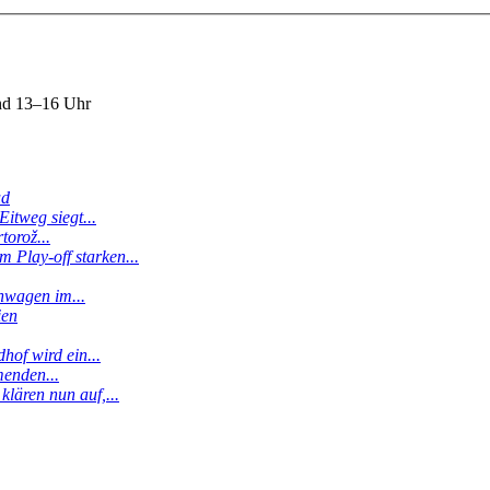
nd 13–16 Uhr
ud
itweg siegt...
torož...
 Play-off starken...
enwagen im...
ien
hof wird ein...
menden...
klären nun auf,...