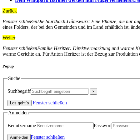
Dem Windpark Bärofen werden nun Flügel verliehen
Mont
Zurück
Fenster schließen
Die Sturzbach-Gämswurz: Eine Pflanze, die nur auf
eines Folders, der bei den Gemeinden und im Land erhältlich ist, än
Weiter
Fenster schließen
Familie Heritzer: Direktvermarktung und warme K
warme Gerichte an. Für Anton Heritzer ist der Bezug zur Produktion
Popup
Suche
Suchbegriff
Fenster schließen
Anmelden
Benutzername
Passwort
Fenster schließen