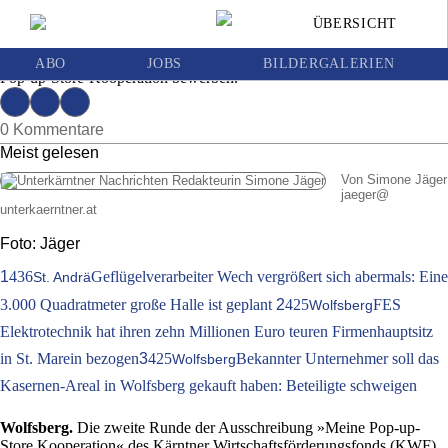
Die beste Konzepte gewinnen
ÜBERSICHT
Ausgabe | Mittwoch, 22. Mai 2019
Gründer und Unternehmer können sich bis zum 31. Juli 2019 für die
ABO
JOBS
BILDERGALERIEN
Pop-up-Store-Kooperation bewerben.
0 Kommentare
Meist gelesen
Von Simone Jäger
jaeger
@
unterkaerntner.at
Foto: Jäger
1
436
Geflügelverarbeiter Wech vergrößert sich abermals: Eine
St. Andrä
3.000 Quadratmeter große Halle ist geplant
2
425
FES
Wolfsberg
Elektrotechnik hat ihren zehn Millionen Euro teuren Firmenhauptsitz
in St. Marein bezogen
3
425
Bekannter Unternehmer soll das
Wolfsberg
Kasernen-Areal in Wolfsberg gekauft haben: Beteiligte schweigen
Wolfsberg.
Die zweite Runde der Ausschreibung »Meine Pop-up-
Store Kooperation« des Kärntner Wirtschaftsförderungsfonds (KWF)