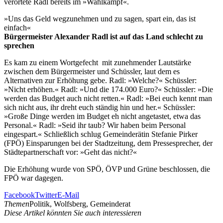
verortete Radl bereits im »Wahlkampf«.
»Uns das Geld wegzunehmen und zu sagen, spart ein, das ist
einfach«
Bürgermeister Alexander Radl ist auf das Land schlecht zu
sprechen
Es kam zu einem Wortgefecht mit zunehmender Lautstärke
zwischen dem Bürgermeister und Schüssler, laut dem es
Alternativen zur Erhöhung gebe. Radl: »Welche?« Schüssler:
»Nicht erhöhen.« Radl: »Und die 174.000 Euro?« Schüssler: »Die
werden das Budget auch nicht retten.« Radl: »Bei euch kennt man
sich nicht aus, ihr dreht euch ständig hin und her.« Schüssler:
»Große Dinge werden im Budget eh nicht angetastet, etwa das
Personal.« Radl: »Seid ihr taub? Wir haben beim Personal
eingespart.« Schließlich schlug Gemeinderätin Stefanie Pirker
(FPÖ) Einsparungen bei der Stadtzeitung, dem Pressesprecher, der
Städtepartnerschaft vor: »Geht das nicht?«
Die Erhöhung wurde von SPÖ, ÖVP und Grüne beschlossen, die
FPÖ war dagegen.
Facebook
Twitter
E-Mail
Themen
Politik, Wolfsberg, Gemeinderat
Diese Artikel könnten Sie auch interessieren