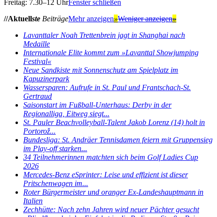
Freitag: 7.30–12 Uhr
Fenster schließen
//Aktuell
ste
Beiträge
Mehr anzeigen
»
Weniger anzeigen
»
Lavanttaler Noah Trettenbrein jagt in Shanghai nach
Medaille
Internationale Elite kommt zum »Lavanttal Showjumping
Festival«
Neue Sandkiste mit Sonnenschutz am Spielplatz im
Kapuzinerpark
Wassersparen: Aufrufe in St. Paul und Frantschach-St.
Gertraud
Saisonstart im Fußball-Unterhaus: Derby in der
Regionalliga, Eitweg siegt...
St. Pauler Beachvolleyball-Talent Jakob Lorenz (14) holt in
Portorož...
Bundesliga: St. Andräer Tennisdamen feiern mit Gruppensieg
im Play-off starken...
34 Teilnehmerinnen matchten sich beim Golf Ladies Cup
2026
Mercedes-Benz eSprinter: Leise und effizient ist dieser
Pritschenwagen im...
Roter Bürgermeister und oranger Ex-Landeshauptmann in
Italien
Zechhütte: Nach zehn Jahren wird neuer Pächter gesucht