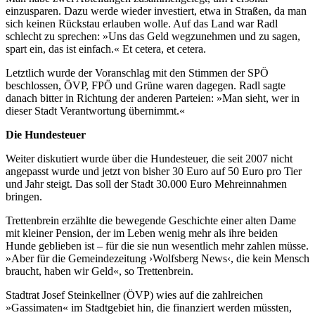
einzusparen. Dazu werde wieder investiert, etwa in Straßen, da man
sich keinen Rückstau erlauben wolle. Auf das Land war Radl
schlecht zu sprechen: »Uns das Geld wegzunehmen und zu sagen,
spart ein, das ist einfach.« Et cetera, et cetera.
Letztlich wurde der Voranschlag mit den Stimmen der SPÖ
beschlossen, ÖVP, FPÖ und Grüne waren dagegen. Radl sagte
danach bitter in Richtung der anderen Parteien: »Man sieht, wer in
dieser Stadt Verantwortung übernimmt.«
Die Hundesteuer
Weiter diskutiert wurde über die Hundesteuer, die seit 2007 nicht
angepasst wurde und jetzt von bisher 30 Euro auf 50 Euro pro Tier
und Jahr steigt. Das soll der Stadt 30.000 Euro Mehreinnahmen
bringen.
Trettenbrein erzählte die bewegende Geschichte einer alten Dame
mit kleiner Pension, der im Leben wenig mehr als ihre beiden
Hunde geblieben ist – für die sie nun wesentlich mehr zahlen müsse.
»Aber für die Gemeindezeitung ›Wolfsberg News‹, die kein Mensch
braucht, haben wir Geld«, so Trettenbrein.
Stadtrat Josef Steinkellner (ÖVP) wies auf die zahlreichen
»Gassimaten« im Stadtgebiet hin, die finanziert werden müssten,