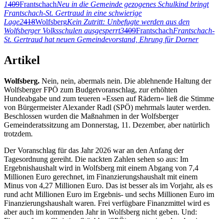
1
409
Frantschach
Neu in die Gemeinde gezogenes Schulkind bringt
Frantschach-St. Gertraud in eine schwierige
Lage
2
418
Wolfsberg
Kein Zutritt: Unbefugte werden aus den
Wolfsberger Volksschulen ausgesperrt
3
409
Frantschach
Frantschach-
St. Gertraud hat neuen Gemeindevorstand, Ehrung für Dorner
Artikel
Wolfsberg.
Nein, nein, abermals nein. Die ablehnende Haltung der
Wolfsberger FPÖ zum Budgetvoranschlag, zur erhöhten
Hundeabgabe und zum teueren »Essen auf Rädern« ließ die Stimme
von Bürgermeister Alexander Radl (SPÖ) mehrmals lauter werden.
Beschlossen wurden die Maßnahmen in der Wolfsberger
Gemeinderatssitzung am Donnerstag, 11. Dezember, aber natürlich
trotzdem.
Der Voranschlag für das Jahr 2026 war an den Anfang der
Tagesordnung gereiht. Die nackten Zahlen sehen so aus: Im
Ergebnishaushalt wird in Wolfsberg mit einem Abgang von 7,4
Millionen Euro gerechnet, im Finanzierungshaushalt mit einem
Minus von 4,27 Millionen Euro. Das ist besser als im Vorjahr, als es
rund acht Millionen Euro im Ergebnis- und sechs Millionen Euro im
Finanzierungshaushalt waren. Frei verfügbare Finanzmittel wird es
aber auch im kommenden Jahr in Wolfsberg nicht geben. Und: