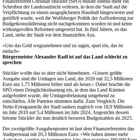
Finanzreferent Christian Stückler (SPÖ) musste einmal mehr ein
Schreiben der Landesaufsicht verlesen, in dem die Stadt auf die
Verpflichtung zu einem ausgeglichenen Haushalt hingewiesen und
gerüffelt wurde, weil die Wolfsberger Politik der Aufforderung zur
Budgetkonsolidierung nicht nachgekommen worden ist und keine
wirkungsvollen Reformen umgesetzt hat. In fünf Jahren, so das
Land, stehe die Stadt vor dem finanziellen Aus.
»Uns das Geld wegzunehmen und zu sagen, spart ein, das ist
einfach«
Bürgermeister Alexander Radl ist auf das Land schlecht zu
sprechen
Stückler wollte das so aber nicht hinnehmen. »Unsere größte
Ausgabe sind die Umlagen ans Land, die 2026 mit 32,5 Millionen
Euro um 1,75 Millionen höher sind als heuer.« Daher brachte die
SPÖ einen Dringlichkeitsantrag ein, in dem das Land Kärnten
aufgefordert wurde, die Umlagenbelastung umgehend zu
entschärfen. Alle Parteien stimmten dafür. Zum Vergleich: Die
Netto-Ertragsanteile der Stadt sanken zugleich von 18,9 Millionen
im Jahr 2010 auf 5,4 Millionen im Jahr 2024. Angesichts dessen
betonte Stückler die nun deutlich besseren Budgetzahlen als 2025.
Der zweitgrößte Ausgabenposten ist laut dem Finanzreferenten das
Stadtpersonal mit 20,3 Millionen Euro: »Wir haben immer mehr
Aufgaben, werden im kommenden Jahr aber trotzdem 380.000 Euro