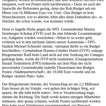
einsparen, weil wir Posten nicht nachbesetzen.« Dazu sei auch der
Sparwille der Referenten gering, denn das Roh-Budget sah ein
Minus von 16 Millionen Euro vor. Und: »Das Budget ist kein
Wunschkonzert, wer es ablehnt, lehnt alles darin Enthaltene ab«, so
Stückler, der schon wusste, was kommen würde.
Denn es hagelte Hiebe gegen die SPÖ. Gemeinderätin Marion
Steinberger-Schuhai (ÖVP) warf ihr eine fehlende Gesamtstrategie
vor, Aufgaben würden verschoben: »Wenn es so weiter geht,
verlieren wir in den nächsten Jahren unsere Autonomie.« FPÖ-
Stadtrat Michael Schüssler meinte, »niemand dürfte so ein Budget
beschließen«, Gemeinderat Hannes-Günther Hubel (ÖVP), solange
Bürgermeister Radl beim Land nicht auf eine Senkung der Umlagen
gedrängt habe, werde die ÖVP nicht zustimmen. Ersatzgemeinderat
Harald Trettenbrein (FPÖ) kritisierte auf dem Platz der nicht
anwesenden Gemeinderätin Isabella Theuermann den Budget-
Posten »Städtepartnerschaft«, der 19.000 Euro vorsehe und im
Budget »keinen Platz« habe.
Der Bürgermeister betonte, der Voranschlag sei um 2,2 Millionen
Euro besser als im Vorjahr, »wir gehen den richtigen Weg, wir
sparen, ihr alle habt leicht reden«. Seit er Verantwortung trage,
stimme die Richtung. Die Stadt werde keinen einzigen Mitarbeiter
entlassen, aber genau schauen, welche Posten nachbesetzt werden.
Man habe zwei Abteilungen zusammengelegt, um Personal