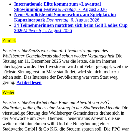
Internationale Elite kommt zum »Lavanttal
Showjumping Festival«
Freitag,
7. August 2026
Neue Sandkiste mit Sonnenschutz am Spielplatz im
Kapuzinerpark
Donnerstag,
6. August 2026
34 Teilnehmerinnen matchten sich beim Golf Ladies Cup
2026
Mittwoch,
5. August 2026
Zurück
Fenster schließen
Es war einmal: Liveübertragungen des
Wolfsberger Gemeinderats sind schon wieder Vergangenheit
Die
Sitzung am 11. Dezember 2025 war die letzte, die im Internet
übertragen wurde. Der Livestream wird mit Feber gekappt, weil die
nächste Sitzung erst im März stattfindet, wird sie nicht mehr zu
sehen sein. Das Interesse der Bevölkerung war vom Start weg
gering.
Artikel lesen
Weiter
Fenster schließen
Wirbel ohne Ende um Abwahl von FPÖ-
Stadträtin, dafür gibt es eine Lösung in der Stadtwerke-Debatte
Die
vierstündige Sitzung des Wolfsberger Gemeinderats drehte sich in
der Vorwoche um zwei Themen: Theuermanns Abwahl, die sie
weiter nicht hinnehmen will. Und die Neugründung einer
Stadtwerke GmbH & Co KG, die Steuern sparen soll. Die FPÖ war