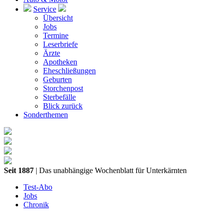
Service
Übersicht
Jobs
Termine
Leserbriefe
Ärzte
Apotheken
Eheschließungen
Geburten
Storchenpost
Sterbefälle
Blick zurück
Sonderthemen
Seit 1887
| Das unabhängige Wochenblatt für Unterkärnten
Test-Abo
Jobs
Chronik