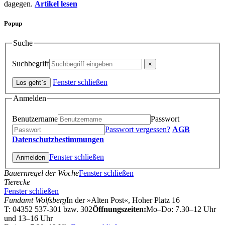
dagegen.
Artikel lesen
Popup
Suche
Suchbegriff
Fenster schließen
Anmelden
Benutzername
Passwort
Passwort vergessen?
AGB
Datenschutzbestimmungen
Fenster schließen
Bauernregel der Woche
Fenster schließen
Tierecke
Fenster schließen
Fundamt Wolfsberg
In der »Alten Post«, Hoher Platz 16
T: 04352 537-301 bzw. 302
Öffnungszeiten:
Mo–Do: 7.30–12 Uhr
und 13–16 Uhr