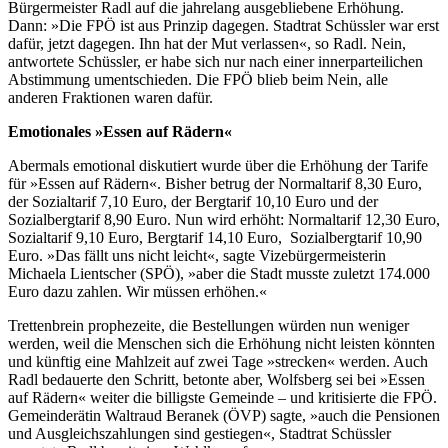
Bürgermeister Radl auf die jahrelang ausgebliebene Erhöhung.
Dann: »Die FPÖ ist aus Prinzip dagegen. Stadtrat Schüssler war erst
dafür, jetzt dagegen. Ihn hat der Mut verlassen«, so Radl. Nein,
antwortete Schüssler, er habe sich nur nach einer innerparteilichen
Abstimmung umentschieden. Die FPÖ blieb beim Nein, alle
anderen Fraktionen waren dafür.
Emotionales »Essen auf Rädern«
Abermals emotional diskutiert wurde über die Erhöhung der Tarife
für »Essen auf Rädern«. Bisher betrug der Normaltarif 8,30 Euro,
der Sozialtarif 7,10 Euro, der Bergtarif 10,10 Euro und der
Sozialbergtarif 8,90 Euro. Nun wird erhöht: Normaltarif 12,30 Euro,
Sozialtarif 9,10 Euro, Bergtarif 14,10 Euro, Sozialbergtarif 10,90
Euro. »Das fällt uns nicht leicht«, sagte Vizebürgermeisterin
Michaela Lientscher (SPÖ), »aber die Stadt musste zuletzt 174.000
Euro dazu zahlen. Wir müssen erhöhen.«
Trettenbrein prophezeite, die Bestellungen würden nun weniger
werden, weil die Menschen sich die Erhöhung nicht leisten könnten
und künftig eine Mahlzeit auf zwei Tage »strecken« werden. Auch
Radl bedauerte den Schritt, betonte aber, Wolfsberg sei bei »Essen
auf Rädern« weiter die billigste Gemeinde – und kritisierte die FPÖ.
Gemeinderätin Waltraud Beranek (ÖVP) sagte, »auch die Pensionen
und Ausgleichszahlungen sind gestiegen«, Stadtrat Schüssler