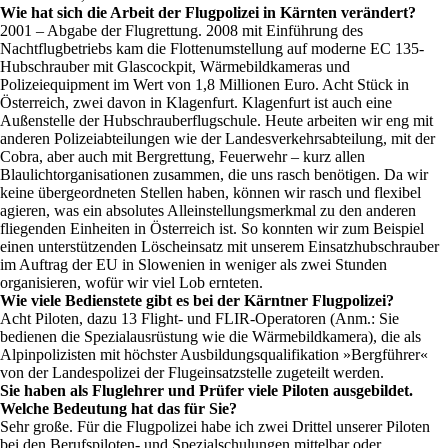
Wie hat sich die Arbeit der Flugpolizei in Kärnten verändert?
2001 – Abgabe der Flugrettung. 2008 mit Einführung des
Nachtflugbetriebs kam die Flottenumstellung auf moderne EC 135-
Hubschrauber mit Glascockpit, Wärmebildkameras und
Polizeiequipment im Wert von 1,8 Millionen Euro. Acht Stück in
Österreich, zwei davon in Klagenfurt. Klagenfurt ist auch eine
Außenstelle der Hubschrauberflugschule. Heute arbeiten wir eng mit
anderen Polizeiabteilungen wie der Landesverkehrsabteilung, mit der
Cobra, aber auch mit Bergrettung, Feuerwehr – kurz allen
Blaulichtorganisationen zusammen, die uns rasch benötigen. Da wir
keine übergeordneten Stellen haben, können wir rasch und flexibel
agieren, was ein absolutes Alleinstellungsmerkmal zu den anderen
fliegenden Einheiten in Österreich ist. So konnten wir zum Beispiel
einen unterstützenden Löscheinsatz mit unserem Einsatzhubschrauber
im Auftrag der EU in Slowenien in weniger als zwei Stunden
organisieren, wofür wir viel Lob ernteten.
Wie viele Bedienstete gibt es bei der Kärntner Flugpolizei?
Acht Piloten, dazu 13 Flight- und FLIR-Operatoren (Anm.: Sie
bedienen die Spezialausrüstung wie die Wärmebildkamera), die als
Alpinpolizisten mit höchster Ausbildungsqualifikation »Bergführer«
von der Landespolizei der Flugeinsatzstelle zugeteilt werden.
Sie haben als Fluglehrer und Prüfer viele Piloten ausgebildet.
Welche Bedeutung hat das für Sie?
Sehr große. Für die Flugpolizei habe ich zwei Drittel unserer Piloten
bei den Berufspiloten- und Spezialschulungen mittelbar oder