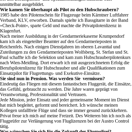
unmittelbar ausgebildet.
Wie kamen Sie überhaupt als Pilot zu den Hubschraubern?
1985 habe den Pilotenschein für Flugzeuge beim Kärntner Luftfahrer
Verband, KLV, erworben. Damals spielte ich Bassgitarre in der Band
»Check-Point«, sparte Geld und machte die Privatpilotenlizenz in
Klagenfurt.
Nach meiner Ausbildung in der Gendarmeriekaserne Krumpendorf
kam ich als eingeteilter Beamter auf den Gendarmerieposten in
Reichenfels. Nach einigen Dienstjahren im oberen Lavanttal und
Zuteilungen zu den Gendarmerieposten Wolfsberg, St. Stefan und St.
Paul schaffte ich die Selektion und kam zum Hubschrauberpilotenkurs
nach Wien-Meidling. Dort erwarb ich mit ausgezeichnetem Erfolg die
Berufspilotenlizenz für Hubschrauber und alle Qualifikationen zum
Einsatzpilot für Flugrettungs- und Exekutive-Einsätze.
Sie sind nun in Pension. Was werden Sie vermissen?
Eindeutig das Fliegen mit diesem fantastischen Fluggerät, die Einsätze,
das Gefühl, gebraucht zu werden. Die Jahre waren geprägt von
Verantwortung, Professionalität und Vertrauen.
Jede Mission, jeder Einsatz und jeder gemeinsame Moment im Dienst
hat mich begleitet, geformt und bereichert. Ich wünsche meinen
Kollegen unfallfreie Flüge und dass sie immer gesund zurückkehren.
Privat freue ich mich auf meine Freizeit. Des Weiteren bin ich noch als
Flugprüfer zur Verlängerung von Fluglizenzen bei der Austro Control
tätig.
Was wünschen Sie sich für die Zukunft der Flugpolizei?