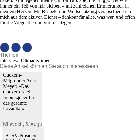
haben. Nun lege ich meine Uniform ab, aber die Flugpolizei wird
immer ein Teil von mir bleiben – mit zahlreichen Erinnerungen in
meinem Herzen. Mit Respekt und Wertschätzung verabschiede ich
mich aus dem aktiven Dienst – dankbar für alles, was war, und offen
für die Wege, die nun vor mir liegen.
Themen
Interview, Ottmar Karner
Diese Artikel könnten Sie auch interessieren
Gackern-
Mitgründer Anton
Meyer: »Das
Gackern ist ein
Impulsgeber für
das gesamte
Lavanttal«
Mittwoch,
5. August 2026
ATSV-Präsident