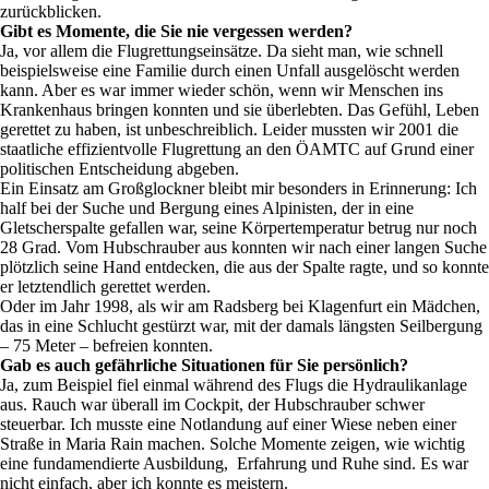
zurückblicken.
Gibt es Momente, die Sie nie vergessen werden?
Ja, vor allem die Flugrettungseinsätze. Da sieht man, wie schnell
beispielsweise eine Familie durch einen Unfall ausgelöscht werden
kann. Aber es war immer wieder schön, wenn wir Menschen ins
Krankenhaus bringen konnten und sie überlebten. Das Gefühl, Leben
gerettet zu haben, ist unbeschreiblich. Leider mussten wir 2001 die
staatliche effizientvolle Flugrettung an den ÖAMTC auf Grund einer
politischen Entscheidung abgeben.
Ein Einsatz am Großglockner bleibt mir besonders in Erinnerung: Ich
half bei der Suche und Bergung eines Alpinisten, der in eine
Gletscherspalte gefallen war, seine Körpertemperatur betrug nur noch
28 Grad. Vom Hubschrauber aus konnten wir nach einer langen Suche
plötzlich seine Hand entdecken, die aus der Spalte ragte, und so konnte
er letztendlich gerettet werden.
Oder im Jahr 1998, als wir am Radsberg bei Klagenfurt ein Mädchen,
das in eine Schlucht gestürzt war, mit der damals längsten Seilbergung
– 75 Meter – befreien konnten.
Gab es auch gefährliche Situationen für Sie persönlich?
Ja, zum Beispiel fiel einmal während des Flugs die Hydraulikanlage
aus. Rauch war überall im Cockpit, der Hubschrauber schwer
steuerbar. Ich musste eine Notlandung auf einer Wiese neben einer
Straße in Maria Rain machen. Solche Momente zeigen, wie wichtig
eine fundamendierte Ausbildung, Erfahrung und Ruhe sind. Es war
nicht einfach, aber ich konnte es meistern.