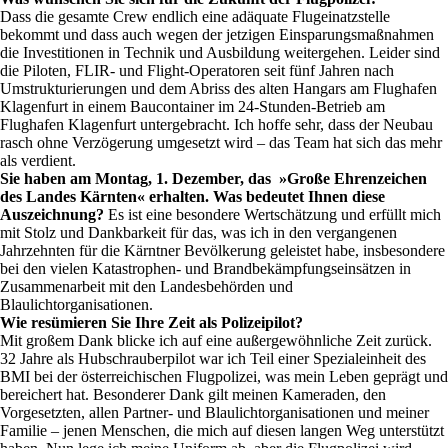
Dass die gesamte Crew endlich eine adäquate Flugeinatzstelle
bekommt und dass auch wegen der jetzigen Einsparungsmaßnahmen
die Investitionen in Technik und Ausbildung weitergehen. Leider sind
die Piloten, FLIR- und Flight-Operatoren seit fünf Jahren nach
Umstrukturierungen und dem Abriss des alten Hangars am Flughafen
Klagenfurt in einem Baucontainer im 24-Stunden-Betrieb am
Flughafen Klagenfurt untergebracht. Ich hoffe sehr, dass der Neubau
rasch ohne Verzögerung umgesetzt wird – das Team hat sich das mehr
als verdient.
Sie haben am Montag, 1. Dezember, das »Große Ehrenzeichen
des Landes Kärnten« erhalten. Was bedeutet Ihnen diese
Auszeichnung?
Es ist eine besondere Wertschätzung und erfüllt mich
mit Stolz und Dankbarkeit für das, was ich in den vergangenen
Jahrzehnten für die Kärntner Bevölkerung geleistet habe, insbesondere
bei den vielen Katastrophen- und Brandbekämpfungseinsätzen in
Zusammenarbeit mit den Landesbehörden und
Blaulichtorganisationen.
Wie resümieren Sie Ihre Zeit als Polizeipilot?
Mit großem Dank blicke ich auf eine außergewöhnliche Zeit zurück.
32 Jahre als Hubschrauberpilot war ich Teil einer Spezialeinheit des
BMI bei der österreichischen Flugpolizei, was mein Leben geprägt und
bereichert hat. Besonderer Dank gilt meinen Kameraden, den
Vorgesetzten, allen Partner- und Blaulichtorganisationen und meiner
Familie – jenen Menschen, die mich auf diesen langen Weg unterstützt