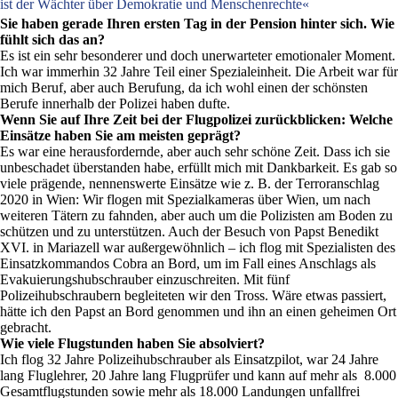
ist der Wächter über Demokratie und Menschenrechte«
Sie haben gerade Ihren ersten Tag in der Pension hinter sich. Wie
fühlt sich das an?
Es ist ein sehr besonderer und doch unerwarteter emotionaler Moment.
Ich war immerhin 32 Jahre Teil einer Spezialeinheit. Die Arbeit war für
mich Beruf, aber auch Berufung, da ich wohl einen der schönsten
Berufe innerhalb der Polizei haben dufte.
Wenn Sie auf Ihre Zeit bei der Flugpolizei zurückblicken: Welche
Einsätze haben Sie am meisten geprägt?
Es war eine herausfordernde, aber auch sehr schöne Zeit. Dass ich sie
unbeschadet überstanden habe, erfüllt mich mit Dankbarkeit. Es gab so
viele prägende, nennenswerte Einsätze wie z. B. der Terroranschlag
2020 in Wien: Wir flogen mit Spezialkameras über Wien, um nach
weiteren Tätern zu fahnden, aber auch um die Polizisten am Boden zu
schützen und zu unterstützen. Auch der Besuch von Papst Benedikt
XVI. in Mariazell war außergewöhnlich – ich flog mit Spezialisten des
Einsatzkommandos Cobra an Bord, um im Fall eines Anschlags als
Evakuierungshubschrauber einzuschreiten. Mit fünf
Polizeihubschraubern begleiteten wir den Tross. Wäre etwas passiert,
hätte ich den Papst an Bord genommen und ihn an einen geheimen Ort
gebracht.
Wie viele Flugstunden haben Sie absolviert?
Ich flog 32 Jahre Polizeihubschrauber als Einsatzpilot, war 24 Jahre
lang Fluglehrer, 20 Jahre lang Flugprüfer und kann auf mehr als 8.000
Gesamtflugstunden sowie mehr als 18.000 Landungen unfallfrei