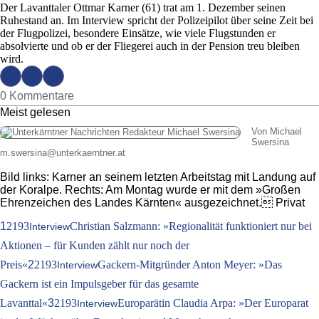
Der Lavanttaler Ottmar Karner (61) trat am 1. Dezember seinen
Ruhestand an. Im Interview spricht der Polizeipilot über seine Zeit bei
der Flugpolizei, besondere Einsätze, wie viele Flugstunden er
absolvierte und ob er der Fliegerei auch in der Pension treu bleiben
wird.
0 Kommentare
Meist gelesen
Von Michael
Swersina
m.swersina
@
unterkaerntner.at
Bild links: Karner an seinem letzten Arbeitstag mit Landung auf
der Koralpe. Rechts: Am Montag wurde er mit dem »Großen
Ehrenzeichen des Landes Kärnten« ausgezeichnet. Privat
1
2193
Christian Salzmann: »Regionalität funktioniert nur bei
Interview
Aktionen – für Kunden zählt nur noch der
Preis«
2
2193
Gackern-Mitgründer Anton Meyer: »Das
Interview
Gackern ist ein Impulsgeber für das gesamte
Lavanttal«
3
2193
Europarätin Claudia Arpa: »Der Europarat
Interview