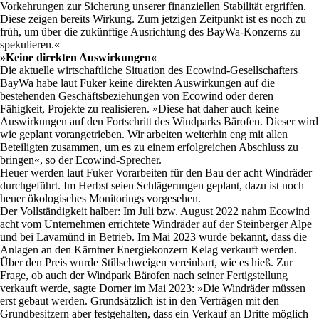
Vorkehrungen zur Sicherung unserer finanziellen Stabilität ergriffen.
Diese zeigen bereits Wirkung. Zum jetzigen Zeitpunkt ist es noch zu
früh, um über die zukünftige Ausrichtung des BayWa-Konzerns zu
spekulieren.«
»Keine direkten Auswirkungen«
Die aktuelle wirtschaftliche Situation des Ecowind-Gesellschafters
BayWa habe laut Fuker keine direkten Auswirkungen auf die
bestehenden Geschäftsbeziehungen von Ecowind oder deren
Fähigkeit, Projekte zu realisieren. »Diese hat daher auch keine
Auswirkungen auf den Fortschritt des Windparks Bärofen. Dieser wird
wie geplant vorangetrieben. Wir arbeiten weiterhin eng mit allen
Beteiligten zusammen, um es zu einem erfolgreichen Abschluss zu
bringen«, so der Ecowind-Sprecher.
Heuer werden laut Fuker Vorarbeiten für den Bau der acht Windräder
durchgeführt. Im Herbst seien Schlägerungen geplant, dazu ist noch
heuer ökologisches Monitorings vorgesehen.
Der Vollständigkeit halber: Im Juli bzw. August 2022 nahm Ecowind
acht vom Unternehmen errichtete Windräder auf der Steinberger Alpe
und bei Lavamünd in Betrieb. Im Mai 2023 wurde bekannt, dass die
Anlagen an den Kärntner Energiekonzern Kelag verkauft werden.
Über den Preis wurde Stillschweigen vereinbart, wie es hieß. Zur
Frage, ob auch der Windpark Bärofen nach seiner Fertigstellung
verkauft werde, sagte Dorner im Mai 2023: »Die Windräder müssen
erst gebaut werden. Grundsätzlich ist in den Verträgen mit den
Grundbesitzern aber festgehalten, dass ein Verkauf an Dritte möglich