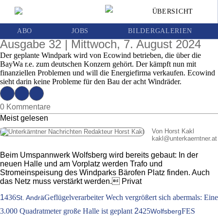
Deutscher Agrar-Riese BayWa ist in
ÜBERSICHT
Turbulenzen: Folgen für Windpark Bärofen
werden bestritten
ABO
JOBS
BILDERGALERIEN
Ausgabe 32 | Mittwoch, 7. August 2024
Der geplante Windpark wird von Ecowind betrieben, die über die
BayWa r.e. zum deutschen Konzern gehört. Der kämpft nun mit
finanziellen Problemen und will die Energiefirma verkaufen. Ecowind
sieht darin keine Probleme für den Bau der acht Windräder.
0 Kommentare
Meist gelesen
Von Horst Kakl
kakl
@
unterkaerntner.at
Beim Umspannwerk Wolfsberg wird bereits gebaut: In der
neuen Halle und am Vorplatz werden Trafo und
Stromeinspeisung des Windparks Bärofen Platz finden. Auch
das Netz muss verstärkt werden. Privat
1
436
Geflügelverarbeiter Wech vergrößert sich abermals: Eine
St. Andrä
3.000 Quadratmeter große Halle ist geplant
2
425
FES
Wolfsberg