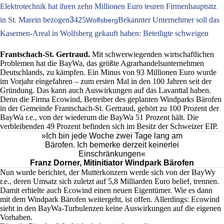
Elektrotechnik hat ihren zehn Millionen Euro teuren Firmenhauptsitz
in St. Marein bezogen
3
425
Bekannter Unternehmer soll das
Wolfsberg
Kasernen-Areal in Wolfsberg gekauft haben: Beteiligte schweigen
Frantschach-St. Gertraud.
Mit schwerwiegenden wirtschaftlichen
Problemen hat die BayWa, das größte Agrarhandelsunternehmen
Deutschlands, zu kämpfen. Ein Minus von 93 Millionen Euro wurde
im Vorjahr eingefahren – zum ersten Mal in den 100 Jahren seit der
Gründung. Das kann auch Auswirkungen auf das Lavanttal haben.
Denn die Firma Ecowind, Betreiber des geplanten Windparks Bärofen
in der Gemeinde Frantschach-St. Gertraud, gehört zu 100 Prozent der
BayWa r.e., von der wiederum die BayWa 51 Prozent hält. Die
verbleibenden 49 Prozent befinden sich im Besitz der Schweizer EIP.
»Ich bin jede Woche zwei Tage lang am
Bärofen. Ich bemerke derzeit keinerlei
Einschränkungen«
Franz Dorner, Mitinitiator Windpark Bärofen
Nun wurde berichtet, der Mutterkonzern werde sich von der BayWy
r.e., deren Umsatz sich zuletzt auf 5,8 Milliarden Euro belief, trennen.
Damit erhielte auch Ecowind einen neuen Eigentümer. Wie es dann
mit dem Windpark Bärofen weitergeht, ist offen. Allerdings: Ecowind
sieht in den BayWa-Turbulenzen keine Auswirkungen auf die eigenen
Vorhaben.