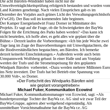
Die acht Bärofen-Windräder haben nicht nur die
Umweltverträglichkeitsprüfung erfolgreich bestanden und wurden vom
Land Kärnten genehmigt. Nach vielen Einsprüchen gab es im
Dezember des Vorjahrs auch grünes Licht des Verwaltungsgerichtshofs
(VwGH). Der Bau soll im kommenden Jahr beginnen.
Der Kamper Energielandwirt Franz Dorner ist Mitinitiator des
Projekts. Er sagt auf die Frage, ob die Schwierigkeiten der BayWa
Folgen für die Errichtung des Parks haben werden? »Das kann ich
nicht beurteilen, ich hoffe aber, es geht alles wie geplant über die
Bühne.« Derzeit laufen die Vorbereitungen: »Ich bin jede Woche zwei
Tage lang im Zuge der Bauvorbereitungen mit Umweltgutachtern, die
die Biodiversitätsflächen begutachten, am Bärofen. Ich bemerke
derzeit keinerlei Einschränkungen.« Außerdem werde auch beim
Umspannwerk Wolfsberg gebaut: In einer Halle und am Vorplatz
werden der Trafo und die Stromeinspeisung für den geplanten
Windpark Bärofen vorbereitet. »Dazu werden mehrere Millionen Euro
ins Netz investiert. Der Trafo hat bei Betrieb eine Spannung von
30.000 Volt«, so Dorner.
»Der Fortschritt des Windparks Bärofen wird
wie geplant vorangetrieben«
Michael Fuker, Kommunikation Ecowind
Michael Fuker, Kommunikationsmanager von Ecowind, sagt: »Als
hundertprozentige Tochter der BayWa r.e. AG sind wir zwar Teil der
BayWa-Gruppe, agieren aber weitgehend eigenständig. Als
unmittelbare Vorsichtsmaßnahme hat die BayWa r.e. AG