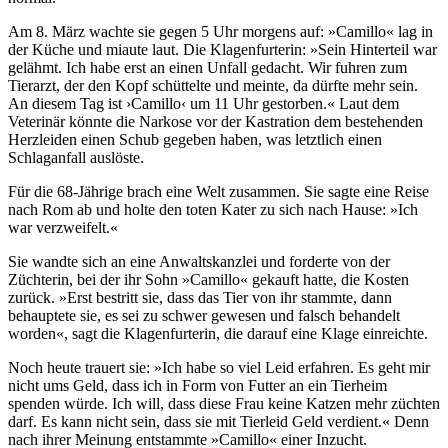
Am 8. März wachte sie gegen 5 Uhr morgens auf: »Camillo« lag in
der Küche und miaute laut. Die Klagenfurterin: »Sein Hinterteil war
gelähmt. Ich habe erst an einen Unfall gedacht. Wir fuhren zum
Tierarzt, der den Kopf schüttelte und meinte, da dürfte mehr sein.
An diesem Tag ist ›Camillo‹ um 11 Uhr gestorben.« Laut dem
Veterinär könnte die Narkose vor der Kastration dem bestehenden
Herzleiden einen Schub gegeben haben, was letztlich einen
Schlaganfall auslöste.
Für die 68-Jährige brach eine Welt zusammen. Sie sagte eine Reise
nach Rom ab und holte den toten Kater zu sich nach Hause: »Ich
war verzweifelt.«
Sie wandte sich an eine Anwaltskanzlei und forderte von der
Züchterin, bei der ihr Sohn »Camillo« gekauft hatte, die Kosten
zurück. »Erst bestritt sie, dass das Tier von ihr stammte, dann
behauptete sie, es sei zu schwer gewesen und falsch behandelt
worden«, sagt die Klagenfurterin, die darauf eine Klage einreichte.
Noch heute trauert sie: »Ich habe so viel Leid erfahren. Es geht mir
nicht ums Geld, dass ich in Form von Futter an ein Tierheim
spenden würde. Ich will, dass diese Frau keine Katzen mehr züchten
darf. Es kann nicht sein, dass sie mit Tierleid Geld verdient.« Denn
nach ihrer Meinung entstammte »Camillo« einer Inzucht.