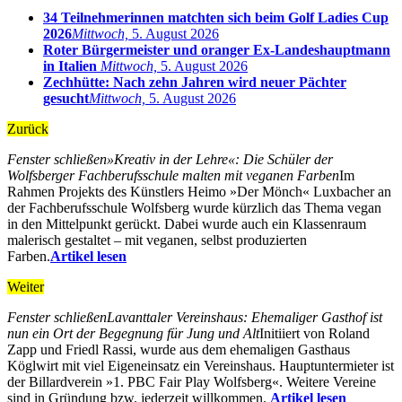
34 Teilnehmerinnen matchten sich beim Golf Ladies Cup
2026
Mittwoch,
5. August 2026
Roter Bürgermeister und oranger Ex-Landeshauptmann
in Italien
Mittwoch,
5. August 2026
Zechhütte: Nach zehn Jahren wird neuer Pächter
gesucht
Mittwoch,
5. August 2026
Zurück
Fenster schließen
»Kreativ in der Lehre«: Die Schüler der
Wolfsberger Fachberufsschule malten mit veganen Farben
Im
Rahmen Projekts des Künstlers Heimo »Der Mönch« Luxbacher an
der Fachberufsschule Wolfsberg wurde kürzlich das Thema vegan
in den Mittelpunkt gerückt. Dabei wurde auch ein Klassenraum
malerisch gestaltet – mit veganen, selbst produzierten
Farben.
Artikel lesen
Weiter
Fenster schließen
Lavanttaler Vereinshaus: Ehemaliger Gasthof ist
nun ein Ort der Begegnung für Jung und Alt
Initiiert von Roland
Zapp und Friedl Rassi, wurde aus dem ehemaligen Gasthaus
Köglwirt mit viel Eigeneinsatz ein Vereinshaus. Hauptuntermieter ist
der Billardverein »1. PBC Fair Play Wolfsberg«. Weitere Vereine
sind in Gründung bzw. jederzeit willkommen.
Artikel lesen