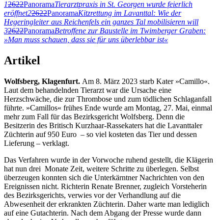
1
2622
Panorama
Tierarztpraxis in St. Georgen wurde feierlich
eröffnet
2
2622
Panorama
Kitzrettung im Lavanttal: Wie der
Hegeringleiter aus Reichenfels ein ganzes Tal mobilisieren will
3
2622
Panorama
Betroffene zur Baustelle im Twimberger Graben:
»Man muss schauen, dass sie für uns überlebbar ist«
Artikel
Wolfsberg, Klagenfurt.
Am 8. März 2023 starb Kater »Camillo«.
Laut dem behandelnden Tierarzt war die Ursache eine
Herzschwäche, die zur Thrombose und zum tödlichen Schlaganfall
führte. »Camillos« frühes Ende wurde am Montag, 27. Mai, einmal
mehr zum Fall für das Bezirksgericht Wolfsberg. Denn die
Besitzerin des Britisch Kurzhaar-Rassekaters hat die Lavanttaler
Züchterin auf 950 Euro – so viel kosteten das Tier und dessen
Lieferung – verklagt.
Das Verfahren wurde in der Vorwoche ruhend gestellt, die Klägerin
hat nun drei Monate Zeit, weitere Schritte zu überlegen. Selbst
überzeugen konnten sich die Unterkärntner Nachrichten von den
Ereignissen nicht. Richterin Renate Brenner, zugleich Vorsteherin
des Bezirksgerichts, verwies vor der Verhandlung auf die
Abwesenheit der erkrankten Züchterin. Daher warte man lediglich
auf eine Gutachterin. Nach dem Abgang der Presse wurde dann