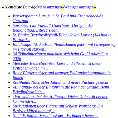
//Aktuell
ste
Beiträge
Mehr anzeigen
»
Weniger anzeigen
»
Wassersparen: Aufrufe in St. Paul und Frantschach-St.
Gertraud
Saisonstart im Fußball-Unterhaus: Derby in der
Regionalliga, Eitweg siegt...
St. Pauler Beachvolleyball-Talent Jakob Lorenz (14) holt in
Portorož...
Bundesliga: St. Andräer Tennisdamen feiern mit Gruppensieg
im Play-off starken...
34 Teilnehmerinnen matchten sich beim Golf Ladies Cup
2026
Mercedes-Benz eSprinter: Leise und effizient ist dieser
Pritschenwagen im...
Roter Bürgermeister und oranger Ex-Landeshauptmann in
Italien
Zechhütte: Nach zehn Jahren wird neuer Pächter gesucht
»Blindflug« bei der Einfahrt in die Redinger Straße: Beim
Friedhof wird ein...
»Wir sind erst bei der Halbzeit«: Dieter Dohr tritt bei der
kommenden...
Spekulationen über Flagge auf Schloss Wolfsberg: Die
Besitzer klären nun auf,...
Nach Erfolg im Vorjahr ist der »Firlinger« heuer in