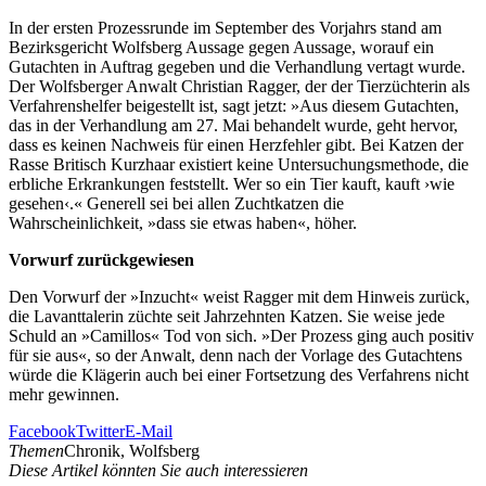
In der ersten Prozessrunde im September des Vorjahrs stand am
Bezirksgericht Wolfsberg Aussage gegen Aussage, worauf ein
Gutachten in Auftrag gegeben und die Verhandlung vertagt wurde.
Der Wolfsberger Anwalt Christian Ragger, der der Tierzüchterin als
Verfahrenshelfer beigestellt ist, sagt jetzt: »Aus diesem Gutachten,
das in der Verhandlung am 27. Mai behandelt wurde, geht hervor,
dass es keinen Nachweis für einen Herzfehler gibt. Bei Katzen der
Rasse Britisch Kurzhaar existiert keine Untersuchungsmethode, die
erbliche Erkrankungen feststellt. Wer so ein Tier kauft, kauft ›wie
gesehen‹.« Generell sei bei allen Zuchtkatzen die
Wahrscheinlichkeit, »dass sie etwas haben«, höher.
Vorwurf zurückgewiesen
Den Vorwurf der »Inzucht« weist Ragger mit dem Hinweis zurück,
die Lavanttalerin züchte seit Jahrzehnten Katzen. Sie weise jede
Schuld an »Camillos« Tod von sich. »Der Prozess ging auch positiv
für sie aus«, so der Anwalt, denn nach der Vorlage des Gutachtens
würde die Klägerin auch bei einer Fortsetzung des Verfahrens nicht
mehr gewinnen.
Facebook
Twitter
E-Mail
Themen
Chronik, Wolfsberg
Diese Artikel könnten Sie auch interessieren