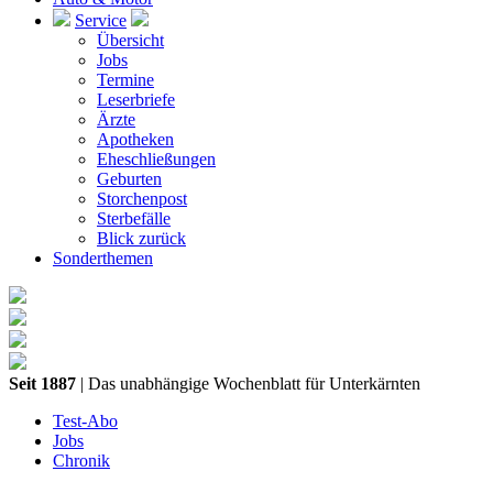
Service
Übersicht
Jobs
Termine
Leserbriefe
Ärzte
Apotheken
Eheschließungen
Geburten
Storchenpost
Sterbefälle
Blick zurück
Sonderthemen
Seit 1887
| Das unabhängige Wochenblatt für Unterkärnten
Test-Abo
Jobs
Chronik