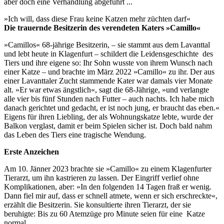
aber doch eine Verhandlung abgeführt ...
»Ich will, dass diese Frau keine Katzen mehr züchten darf«
Die trauernde Besitzerin des verendeten Katers »Camillo«
»Camillos« 68-jährige Besitzerin, – sie stammt aus dem Lavanttal
und lebt heute in Klagenfurt – schildert die Leidensgeschichte des
Tiers und ihre eigene so: Ihr Sohn wusste von ihrem Wunsch nach
einer Katze – und brachte im März 2022 »Camillo« zu ihr. Der aus
einer Lavanttaler Zucht stammende Kater war damals vier Monate
alt. »Er war etwas ängstlich«, sagt die 68-Jährige, »und verlangte
alle vier bis fünf Stunden nach Futter – auch nachts. Ich habe mich
danach gerichtet und gedacht, er ist noch jung, er braucht das eben.«
Eigens für ihren Liebling, der als Wohnungskatze lebte, wurde der
Balkon verglast, damit er beim Spielen sicher ist. Doch bald nahm
das Leben des Tiers eine tragische Wendung.
Erste Anzeichen
Am 10. Jänner 2023 brachte sie »Camillo« zu einem Klagenfurter
Tierarzt, um ihn kastrieren zu lassen. Der Eingriff verlief ohne
Komplikationen, aber: »In den folgenden 14 Tagen fraß er wenig.
Dann fiel mir auf, dass er schnell atmete, wenn er sich erschreckte«,
erzählt die Besitzerin. Sie konsultierte ihren Tierarzt, der sie
beruhigte: Bis zu 60 Atemzüge pro Minute seien für eine Katze
normal.