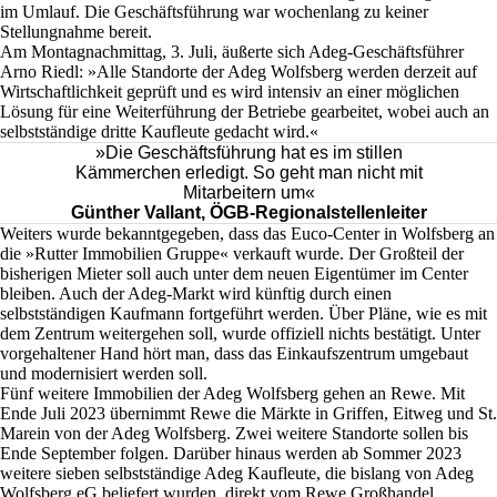
im Umlauf. Die Geschäftsführung war wochenlang zu keiner
Stellungnahme bereit.
Am Montagnachmittag, 3. Juli, äußerte sich Adeg-Geschäftsführer
Arno Riedl: »Alle Standorte der Adeg Wolfsberg werden derzeit auf
Wirtschaftlichkeit geprüft und es wird intensiv an einer möglichen
Lösung für eine Weiterführung der Betriebe gearbeitet, wobei auch an
selbstständige dritte Kaufleute gedacht wird.«
»Die Geschäftsführung hat es im stillen
Kämmerchen erledigt. So geht man nicht mit
Mitarbeitern um«
Günther Vallant, ÖGB-Regionalstellenleiter
Weiters wurde bekanntgegeben, dass das Euco-Center in Wolfsberg an
die »Rutter Immobilien Gruppe« verkauft wurde. Der Großteil der
bisherigen Mieter soll auch unter dem neuen Eigentümer im Center
bleiben. Auch der Adeg-Markt wird künftig durch einen
selbstständigen Kaufmann fortgeführt werden. Über Pläne, wie es mit
dem Zentrum weitergehen soll, wurde offiziell nichts bestätigt. Unter
vorgehaltener Hand hört man, dass das Einkaufszentrum umgebaut
und modernisiert werden soll.
Fünf weitere Immobilien der Adeg Wolfsberg gehen an Rewe. Mit
Ende Juli 2023 übernimmt Rewe die Märkte in Griffen, Eitweg und St.
Marein von der Adeg Wolfsberg. Zwei weitere Standorte sollen bis
Ende September folgen. Darüber hinaus werden ab Sommer 2023
weitere sieben selbstständige Adeg Kaufleute, die bislang von Adeg
Wolfsberg eG beliefert wurden, direkt vom Rewe Großhandel