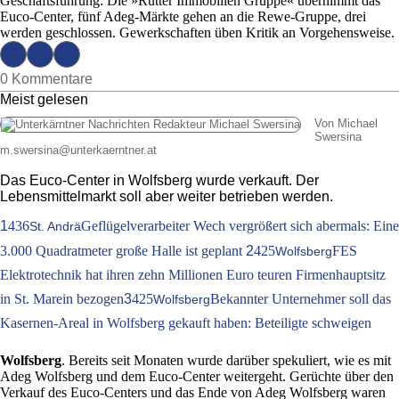
Geschäftsführung: Die »Rutter Immobilien Gruppe« übernimmt das
Euco-Center, fünf Adeg-Märkte gehen an die Rewe-Gruppe, drei
werden geschlossen. Gewerkschaften üben Kritik an Vorgehensweise.
0 Kommentare
Meist gelesen
Von Michael
Swersina
m.swersina
@
unterkaerntner.at
Das Euco-Center in Wolfsberg wurde verkauft. Der
Lebensmittelmarkt soll aber weiter betrieben werden.
1
436
Geflügelverarbeiter Wech vergrößert sich abermals: Eine
St. Andrä
3.000 Quadratmeter große Halle ist geplant
2
425
FES
Wolfsberg
Elektrotechnik hat ihren zehn Millionen Euro teuren Firmenhauptsitz
in St. Marein bezogen
3
425
Bekannter Unternehmer soll das
Wolfsberg
Kasernen-Areal in Wolfsberg gekauft haben: Beteiligte schweigen
Wolfsberg
. Bereits seit Monaten wurde darüber spekuliert, wie es mit
Adeg Wolfsberg und dem Euco-Center weitergeht. Gerüchte über den
Verkauf des Euco-Centers und das Ende von Adeg Wolfsberg waren