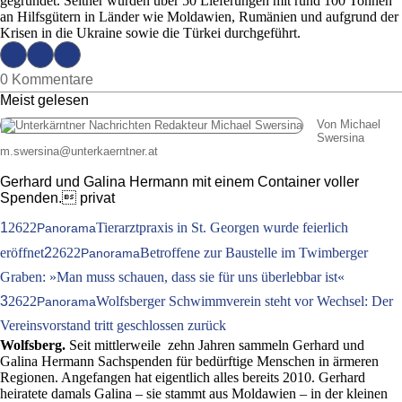
gegründet. Seither wurden über 50 Lieferungen mit rund 100 Tonnen
an Hilfsgütern in Länder wie Moldawien, Rumänien und aufgrund der
Krisen in die Ukraine sowie die Türkei durchgeführt.
0 Kommentare
Meist gelesen
Von Michael
Swersina
m.swersina
@
unterkaerntner.at
Gerhard und Galina Hermann mit einem Container voller
Spenden. privat
1
2622
Tierarztpraxis in St. Georgen wurde feierlich
Panorama
eröffnet
2
2622
Betroffene zur Baustelle im Twimberger
Panorama
Graben: »Man muss schauen, dass sie für uns überlebbar ist«
3
2622
Wolfsberger Schwimmverein steht vor Wechsel: Der
Panorama
Vereinsvorstand tritt geschlossen zurück
Wolfsberg.
Seit mittlerweile zehn Jahren sammeln Gerhard und
Galina Hermann Sachspenden für bedürftige Menschen in ärmeren
Regionen. Angefangen hat eigentlich alles bereits 2010. Gerhard
heiratete damals Galina – sie stammt aus Moldawien – in der kleinen