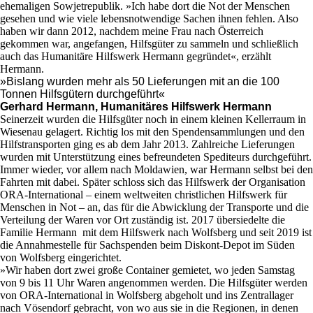
ehemaligen Sowjetrepublik. »Ich habe dort die Not der Menschen
gesehen und wie viele lebensnotwendige Sachen ihnen fehlen. Also
haben wir dann 2012, nachdem meine Frau nach Österreich
gekommen war, angefangen, Hilfsgüter zu sammeln und schließlich
auch das Humanitäre Hilfswerk Hermann gegründet«, erzählt
Hermann.
»Bislang wurden mehr als 50 Lieferungen mit an die 100
Tonnen Hilfsgütern durchgeführt«
Gerhard Hermann, Humanitäres Hilfswerk Hermann
Seinerzeit wurden die Hilfsgüter noch in einem kleinen Kellerraum in
Wiesenau gelagert. Richtig los mit den Spendensammlungen und den
Hilfstransporten ging es ab dem Jahr 2013. Zahlreiche Lieferungen
wurden mit Unterstützung eines befreundeten Spediteurs durchgeführt.
Immer wieder, vor allem nach Moldawien, war Hermann selbst bei den
Fahrten mit dabei. Später schloss sich das Hilfswerk der Organisation
ORA-International – einem weltweiten christlichen Hilfswerk für
Menschen in Not – an, das für die Abwicklung der Transporte und die
Verteilung der Waren vor Ort zuständig ist. 2017 übersiedelte die
Familie Hermann mit dem Hilfswerk nach Wolfsberg und seit 2019 ist
die Annahmestelle für Sachspenden beim Diskont-Depot im Süden
von Wolfsberg eingerichtet.
»Wir haben dort zwei große Container gemietet, wo jeden Samstag
von 9 bis 11 Uhr Waren angenommen werden. Die Hilfsgüter werden
von ORA-International in Wolfsberg abgeholt und ins Zentrallager
nach Vösendorf gebracht, von wo aus sie in die Regionen, in denen