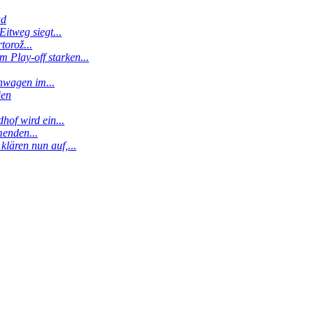
ud
itweg siegt...
torož...
 Play-off starken...
enwagen im...
ien
hof wird ein...
menden...
klären nun auf,...