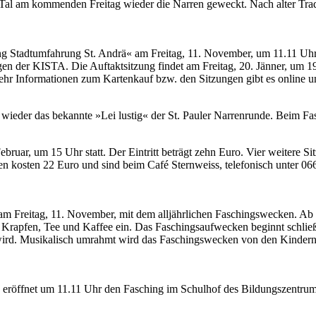
al am kommenden Freitag wieder die Narren geweckt. Nach alter Tradi
fnung Stadtumfahrung St. Andrä« am Freitag, 11. November, um 11.11 U
gen der KISTA. Die Auftaktsitzung findet am Freitag, 20. Jänner, um 19
ehr Informationen zum Kartenkauf bzw. den Sitzungen gibt es online u
ls wieder das bekannte »Lei lustig« der St. Pauler Narrenrunde. Beim
ruar, um 15 Uhr statt. Der Eintritt beträgt zehn Euro. Vier weitere Sit
ten kosten 22 Euro und sind beim Café Sternweiss, telefonisch unter 
s am Freitag, 11. November, mit dem alljährlichen Faschingswecken. Ab 
 Krapfen, Tee und Kaffee ein. Das Faschingsaufwecken beginnt schließ
rd. Musikalisch umrahmt wird das Faschingswecken von den Kindern d
öffnet um 11.11 Uhr den Fasching im Schulhof des Bildungszentrums