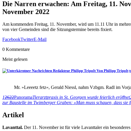
Die Narren erwachen: Am Freitag, 11. Nov
November 2022
Am kommenden Freitag, 11. November, wird um 11.11 Uhr in mehrere
von vier Gemeinden sind die Sitzungstermine bereits fixiert.
Facebook
Twitter
E-Mail
0 Kommentare
Meist gelesen
Von Philipp Tripolt
t
Mr. »Leeeetz fetz«, Gerald Niessl, nahm Vzbgm. Radl im Vorja
1
2622
Panorama
Tierarztpraxis in St. Georgen wurde feierlich eröffnet
zur Baustelle im Twimberger Graben: »Man muss schauen, dass sie fü
Artikel
Lavanttal.
Der 11. November ist für viele Lavanttaler ein besondere