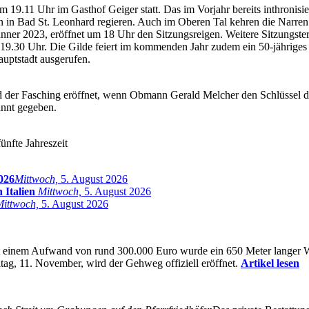
9.11 Uhr im Gasthof Geiger statt. Das im Vorjahr bereits inthronisiert
rhin in Bad St. Leonhard regieren. Auch im Oberen Tal kehren die Narr
ner 2023, eröffnet um 18 Uhr den Sitzungsreigen. Weitere Sitzungstermi
m 19.30 Uhr. Die Gilde feiert im kommenden Jahr zudem ein 50-jähriges
uptstadt ausgerufen.
 der Fasching eröffnet, wenn Obmann Gerald Melcher den Schlüssel d
annt gegeben.
ünfte Jahreszeit
026
Mittwoch,
5. August 2026
 Italien
Mittwoch,
5. August 2026
Mittwoch,
5. August 2026
 einem Aufwand von rund 300.000 Euro wurde ein 650 Meter langer Weg 
tag, 11. November, wird der Gehweg offiziell eröffnet.
Artikel lesen