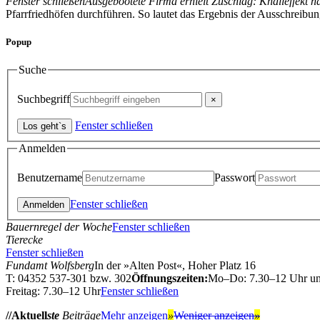
Fenster schließen
Ausgebootete Firma erhielt Zuschlag: Knalleffekt n
Pfarrfriedhöfen durchführen. So lautet das Ergebnis der Ausschreib
Popup
Suche
Suchbegriff
Fenster schließen
Anmelden
Benutzername
Passwort
Fenster schließen
Bauernregel der Woche
Fenster schließen
Tierecke
Fenster schließen
Fundamt Wolfsberg
In der »Alten Post«, Hoher Platz 16
T: 04352 537-301 bzw. 302
Öffnungszeiten:
Mo–Do: 7.30–12 Uhr u
Freitag: 7.30–12 Uhr
Fenster schließen
//Aktuell
ste
Beiträge
Mehr anzeigen
»
Weniger anzeigen
»