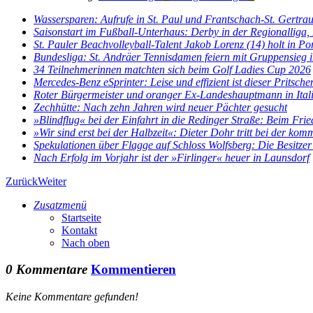
Wassersparen: Aufrufe in St. Paul und Frantschach-St. Gertra
Saisonstart im Fußball-Unterhaus: Derby in der Regionalliga, E
St. Pauler Beachvolleyball-Talent Jakob Lorenz (14) holt in Por
Bundesliga: St. Andräer Tennisdamen feiern mit Gruppensieg im
34 Teilnehmerinnen matchten sich beim Golf Ladies Cup 2026
Mercedes-Benz eSprinter: Leise und effizient ist dieser Pritsch
Roter Bürgermeister und oranger Ex-Landeshauptmann in Ital
Zechhütte: Nach zehn Jahren wird neuer Pächter gesucht
»Blindflug« bei der Einfahrt in die Redinger Straße: Beim Fried
»Wir sind erst bei der Halbzeit«: Dieter Dohr tritt bei der kom
Spekulationen über Flagge auf Schloss Wolfsberg: Die Besitzer 
Nach Erfolg im Vorjahr ist der »Firlinger« heuer in Launsdorf
Zurück
Weiter
Zusatzmenü
Startseite
Kontakt
Nach oben
0 Kommentare
Kommentieren
Keine Kommentare gefunden!