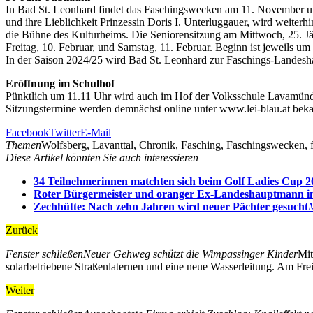
In Bad St. Leonhard findet das Faschingswecken am 11. November um 1
und ihre Lieblichkeit Prinzessin Doris I. Unterluggauer, wird weite
die Bühne des Kulturheims. Die Seniorensitzung am Mittwoch, 25. Jän
Freitag, 10. Februar, und Samstag, 11. Februar. Beginn ist jeweils u
In der Saison 2024/25 wird Bad St. Leonhard zur Faschings-Landesha
Eröffnung im Schulhof
Pünktlich um 11.11 Uhr wird auch im Hof der Volksschule Lavamünd
Sitzungstermine werden demnächst online unter www.lei-blau.at bek
Facebook
Twitter
E-Mail
Themen
Wolfsberg, Lavanttal, Chronik, Fasching, Faschingswecken, f
Diese Artikel könnten Sie auch interessieren
34 Teilnehmerinnen matchten sich beim Golf Ladies Cup 2
Roter Bürgermeister und oranger Ex-Landeshauptmann in
Zechhütte: Nach zehn Jahren wird neuer Pächter gesucht
Zurück
Fenster schließen
Neuer Gehweg schützt die Wimpassinger Kinder
Mit
solarbetriebene Straßenlaternen und eine neue Wasserleitung. Am Frei
Weiter