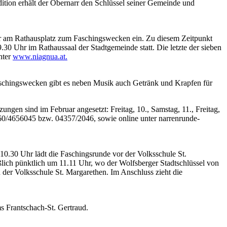
tion erhält der Obernarr den Schlüssel seiner Gemeinde und
hr am Rathausplatz zum Faschingswecken ein. Zu diesem Zeitpunkt
.30 Uhr im Rathaussaal der Stadtgemeinde statt. Die letzte der sieben
nter
www.niagnua.at.
 Faschingswecken gibt es neben Musik auch Getränk und Krapfen für
zungen sind im Februar angesetzt: Freitag, 10., Samstag, 11., Freitag,
0660/4656045 bzw. 04357/2046, sowie online unter narrenrunde-
10.30 Uhr lädt die Faschingsrunde vor der Volksschule St.
lich pünktlich um 11.11 Uhr, wo der Wolfsberger Stadtschlüssel von
er Volksschule St. Margarethen. Im Anschluss zieht die
 Frantschach-St. Gertraud.