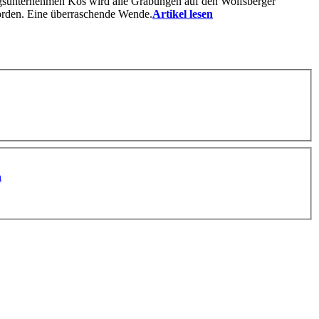
ngsunternehmen Kos wird alle Grabungen auf den Wolfsberger
worden. Eine überraschende Wende.
Artikel lesen
n