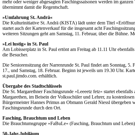
mehr oder weniger abgesagten Faschingssaisonen werden im ganzen T
übernimmt damit die Regentschaft.
»Umfahrung St. Andrä«
Die Kulturinitiative St. Andrä (KISTA) lädt unter dem Titel »Eröf
startet auch der Kartenverkauf für die insgesamt acht Faschingssitzun
weiteren Sitzungen geht am Samstag, 11. Februar, über die Bühne. M
»Lei lustig« in St. Paul
Am Lobisserplatz in St. Paul ertönt am Freitag ab 11.11 Uhr ebenfal
die Besucher.
Die Seniorensitzung der Narrenrunde St. Paul findet am Sonntag, 5. Feb
17., und Samstag, 18. Februar. Beginn ist jeweils um 19.30 Uhr. Kar
st.paul.jimdo.com. erhältlich.
Übergabe des Stadtschlüssels
Die St. Margarethner Faschingsrunde »Leeeetz fetz« startet ebenfall
Margarethen, im Beisein der Volksschüler und Lehrer, zu kostenlosen
Bürgermeister Hannes Primus an Obmann Gerald Niessl übergeben wi
Faschingsrunde durch den Ort.
Fasching, Brauchtum und Leben
Die Brauchtumsgruppe »FaBuLe« (Fasching, Brauchtum und Leben) er
50-Jahr-Jubiläum