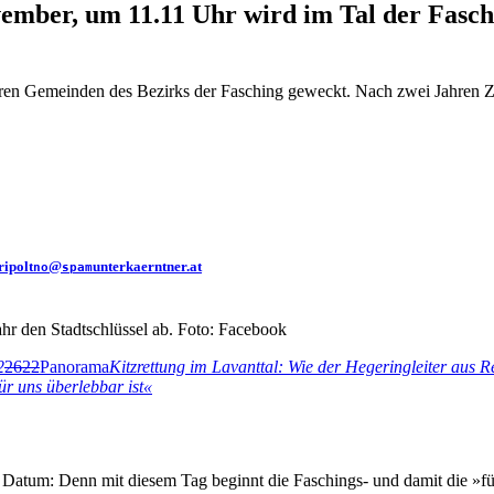
ember, um 11.11 Uhr wird im Tal der Fasc
n Gemeinden des Bezirks der Fasching geweckt. Nach zwei Jahren Zw
ripolt
@
unterkaerntner.at
no
spam
hr den Stadtschlüssel ab. Foto: Facebook
2
2622
Panorama
Kitzrettung im Lavanttal: Wie der Hegeringleiter aus Re
r uns überlebbar ist«
s Datum: Denn mit diesem Tag beginnt die Faschings- und damit die »fü