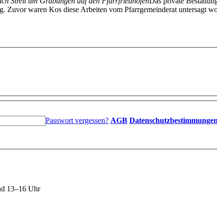
ach Streit um Grabungen auf den Pfarrfriedhöfen
Das private Bestattu
ung. Zuvor waren Kos diese Arbeiten vom Pfarrgemeinderat untersagt 
Passwort vergessen?
AGB
Datenschutzbestimmunge
nd 13–16 Uhr