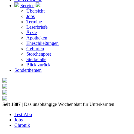
Service
Übersicht
Jobs
Termine
Leserbriefe
Ärzte
Apotheken
Eheschließungen
Geburten
Storchenpost
Sterbefälle
Blick zurück
Sonderthemen
Seit 1887
| Das unabhängige Wochenblatt für Unterkärnten
Test-Abo
Jobs
Chronik