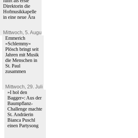
führt als erste
Direktorin die
Hofmusikkapelle
in eine neue Ära
Mittwoch,
5. August 2026
Emmerich
»Schlemmy«
Plösch bringt seit
Jahren mit Musik
die Menschen in
St. Paul
zusammen
Mittwoch,
29. Juli 2026
»I hol den
Bagger«: Aus der
Baumpflanz-
Challenge machte
St. Andräerin
Bianca Puschl
einen Partysong