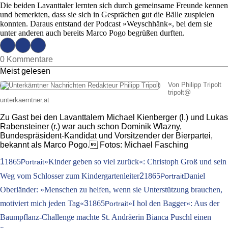
Die beiden Lavanttaler lernten sich durch gemeinsame Freunde kennen
und bemerkten, dass sie sich in Gesprächen gut die Bälle zuspielen
konnten. Daraus entstand der Podcast »Weyschhänk«, bei dem sie
unter anderen auch bereits Marco Pogo begrüßen durften.
0 Kommentare
Meist gelesen
Von Philipp Tripolt
tripolt
@
unterkaerntner.at
Zu Gast bei den Lavanttalern Michael Kienberger (l.) und Lukas
Rabensteiner (r.) war auch schon Dominik Wlazny,
Bundespräsident-Kandidat und Vorsitzender der Bierpartei,
bekannt als Marco Pogo. Fotos: Michael Fasching
1
1865
»Kinder geben so viel zurück«: Christoph Groß und sein
Portrait
Weg vom Schlosser zum Kindergartenleiter
2
1865
Daniel
Portrait
Oberländer: »Menschen zu helfen, wenn sie Unterstützung brauchen,
motiviert mich jeden Tag«
3
1865
»I hol den Bagger«: Aus der
Portrait
Baumpflanz-Challenge machte St. Andräerin Bianca Puschl einen