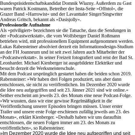
Bundespräsidentschaftskandidat Domnik Wlazny. Außerdem zu Gast
waren Patrick Kostmann, Betreiber der Insta-Seite »Offntol«, die
Grazer Band »Harrowist« und der Lavanttaler Singer/Singwriter
Andreas Gritsch, bekannt als »Dasisjolly«.
Professionelle Aufnahme
Als »priviligiert« bezeichnen sie die Tatsache, dass die Sendungen in
der »Podcastwerkstatt«, die vom Wolfsberger Daniel Roßmann
betrieben wird, mit professionellem Equipment aufgenommen werden.
Lukas Rabensteiner absolviert derzeit ein Informationsdesign-Studium
an der FH Joanneum und ist seit zwei Jahren auch Mitarbeiter der
»Podcastwerkstatt«. In seiner Freizeit fotografiert und reist der Bad St.
Leonharder. Michael Kienberger ist ausgebildeter Elektriker und
besucht derzeit die Werksmeisterschule.
Mit dem Podcast ursprünglich gestartet haben die beiden schon 2019.
Rabensteiner: »Wir haben drei Folgen produziert, uns aber dann
entschlossen, sie nicht zu veröffentlichen. Im Dezember 2020 wurde
die Idee neu aufgegriffen und seit 23. Jänner 2021 sind wir online.«
Seither erscheint am jeweils 23. des Monats eine neue Podcast-Folge.
»Wir wussten, dass wir eine gewisse Regelmäßigkeit in die
Veröffentlichung unserer Episoden bringen müssen. Unser erster
Trailer und unsere erste Folge erschienen zufällig jeweils am 23. des
Monats«, erklärt Kienberger. »Deshalb haben wir uns daraufhin
entschlossen, die neuen Folgen immer am 23. des Monats zu
veröffentlichen«, so Rabensteiner.
»Im Dezember 2020 wurde die Idee neu aufgegriffen und seit