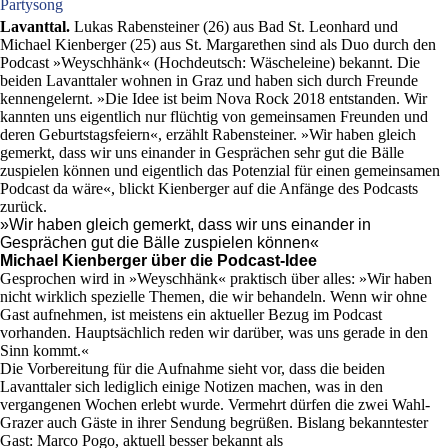
Partysong
Lavanttal.
Lukas Rabensteiner (26) aus Bad St. Leonhard und
Michael Kienberger (25) aus St. Margarethen sind als Duo durch den
Podcast »Weyschhänk« (Hochdeutsch: Wäscheleine) bekannt. Die
beiden Lavanttaler wohnen in Graz und haben sich durch Freunde
kennengelernt. »Die Idee ist beim Nova Rock 2018 entstanden. Wir
kannten uns eigentlich nur flüchtig von gemeinsamen Freunden und
deren Geburtstagsfeiern«, erzählt Rabensteiner. »Wir haben gleich
gemerkt, dass wir uns einander in Gesprächen sehr gut die Bälle
zuspielen können und eigentlich das Potenzial für einen gemeinsamen
Podcast da wäre«, blickt Kienberger auf die Anfänge des Podcasts
zurück.
»Wir haben gleich gemerkt, dass wir uns einander in
Gesprächen gut die Bälle zuspielen können«
Michael Kienberger über die Podcast-Idee
Gesprochen wird in »Weyschhänk« praktisch über alles: »Wir haben
nicht wirklich spezielle Themen, die wir behandeln. Wenn wir ohne
Gast aufnehmen, ist meistens ein aktueller Bezug im Podcast
vorhanden. Hauptsächlich reden wir darüber, was uns gerade in den
Sinn kommt.«
Die Vorbereitung für die Aufnahme sieht vor, dass die beiden
Lavanttaler sich lediglich einige Notizen machen, was in den
vergangenen Wochen erlebt wurde. Vermehrt dürfen die zwei Wahl-
Grazer auch Gäste in ihrer Sendung begrüßen. Bislang bekanntester
Gast: Marco Pogo, aktuell besser bekannt als