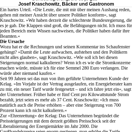
Josef Kraschowitz, Bäcker und Gastronom
Ein hartes Urteil. »Die Leute, die mit mir über meinen Aushang reden,
gehen mit meiner Ansicht über unsere Politiker konform«, sagt
Kraschowitz. »Wir haben derzeit die schlechteste Bundesregierung, die
es je gab. Die Klappen sind groß, die Befähigungen nicht. Ich muss für
jeden Bereich mein Wissen nachweisen, die Politiker haben dafür ihre
Beamten.«
Die Ursache
Wozu hat er die Rechnungen und seinen Kommentar ins Schaufenster
gehängt? »Damit die Leute aufwachen, aufstehen und den Politikern
nicht alles glauben«, sagt Kraschowitz. »Wie soll ich bei diesen
Steigerungen normal kalkulieren? Wenn ich es wie die Stromkonzerne
machen würde, müsste ich für eine Semmel 280 Euro verlangen. Die
würde aber niemand kaufen.«
Seit 99 Jahren sei das nun von ihm geführte Unternehmen Kunde der
Kelag. »Im Vorjahr ist der Vertrag ausgelaufen, ein Energieberater kam
zu mir, ein neuer Tarif wurde festgesetzt – und ich fahre jetzt ein«, sagt
der Unternehmer. Früher habe er fünf Cent pro Kilowattstunde Strom
bezahlt, jetzt seien es mehr als 37 Cent. Kraschowitz: »Ich muss
natürlich auch die Preise erhöhen – aber eine Steigerung von 700
Prozent kann ich nicht kalkulieren.«
Zur »Ehrenrettung« der Kelag: Das Unternehmen begründet die
Preissteigerungen mit dem derzeit größten Preisschock seit der
Liberalisierung der Energiemärkte im Jahr 2000. Die
Großhandelspreise seien enorm gestiegen, man erhöhe die Tarife