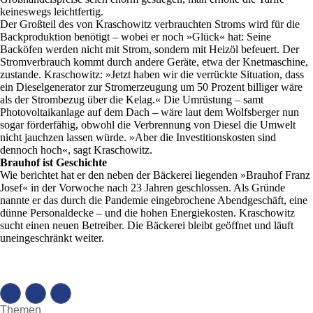
keineswegs leichtfertig.
Der Großteil des von Kraschowitz verbrauchten Stroms wird für die
Backproduktion benötigt – wobei er noch »Glück« hat: Seine
Backöfen werden nicht mit Strom, sondern mit Heizöl befeuert. Der
Stromverbrauch kommt durch andere Geräte, etwa der Knetmaschine,
zustande. Kraschowitz: »Jetzt haben wir die verrückte Situation, dass
ein Dieselgenerator zur Stromerzeugung um 50 Prozent billiger wäre
als der Strombezug über die Kelag.« Die Umrüstung – samt
Photovoltaikanlage auf dem Dach – wäre laut dem Wolfsberger nun
sogar förderfähig, obwohl die Verbrennung von Diesel die Umwelt
nicht jauchzen lassen würde. »Aber die Investitionskosten sind
dennoch hoch«, sagt Kraschowitz.
Brauhof ist Geschichte
Wie berichtet hat er den neben der Bäckerei liegenden »Brauhof Franz
Josef« in der Vorwoche nach 23 Jahren geschlossen. Als Gründe
nannte er das durch die Pandemie eingebrochene Abendgeschäft, eine
dünne Personaldecke – und die hohen Energiekosten. Kraschowitz
sucht einen neuen Betreiber. Die Bäckerei bleibt geöffnet und läuft
uneingeschränkt weiter.
Themen