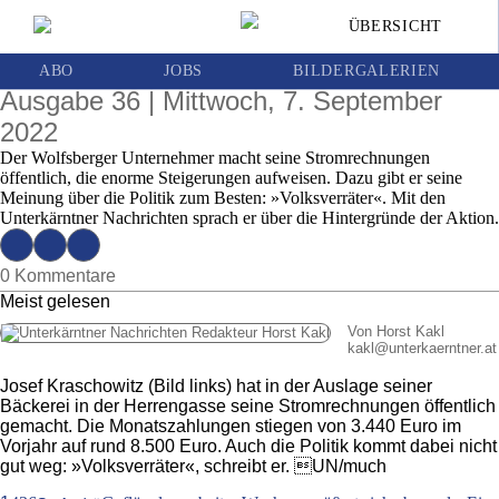
Bäcker Josef Kraschowitz macht seinem
ÜBERSICHT
Ärger über die hohen Energiepreise mit
deftigem Aushang Luft
ABO
JOBS
BILDERGALERIEN
Ausgabe 36 | Mittwoch, 7. September
2022
Der Wolfsberger Unternehmer macht seine Stromrechnungen
öffentlich, die enorme Steigerungen aufweisen. Dazu gibt er seine
Meinung über die Politik zum Besten: »Volksverräter«. Mit den
Unterkärntner Nachrichten sprach er über die Hintergründe der Aktion.
0 Kommentare
Meist gelesen
Von Horst Kakl
kakl
@
unterkaerntner.at
Josef Kraschowitz (Bild links) hat in der Auslage seiner
Bäckerei in der Herrengasse seine Stromrechnungen öffentlich
gemacht. Die Monatszahlungen stiegen von 3.440 Euro im
Vorjahr auf rund 8.500 Euro. Auch die Politik kommt dabei nicht
gut weg: »Volksverräter«, schreibt er. UN/much