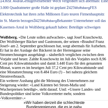
1
436
Geflügelverarbeiter Wech vergrößert sich abermals: Eine
St. Andrä
3.000 Quadratmeter große Halle ist geplant
2
425
FES
Wolfsberg
Elektrotechnik hat ihren zehn Millionen Euro teuren Firmenhauptsitz
in St. Marein bezogen
3
425
Bekannter Unternehmer soll das
Wolfsberg
Kasernen-Areal in Wolfsberg gekauft haben: Beteiligte schweigen
Wolfsberg.
»Die Leute sollen aufwachen«, sagt Josef Kraschowitz.
Der Wolfsberger Bäcker und Gastronom, der seinen »Brauhof Franz
Josef« am 2. September geschlossen hat, sorgt abermals für Aufsehen.
Er hat in der Auslage der Bäckerei in der Herrengasse seine
Stromrechnungen ausgehängt – säuberlich verglichen zwischen dem
Vorjahr und heuer. Zahlte Kraschowitz im Juli des Vorjahrs noch 8,96
Cent pro Kilowattstunden und damit 3.440 Euro für den genannten
Monat, waren es im heurigen Juli 37,2 Cent pro Kilowattstunde und
eine Monatsrechnung von 8.484 Euro (!) – bei nahezu gleichem
Stromverbrauch.
Ein weiterer Aushang gibt die Meinung des Unternehmers zur
Steigerung wieder: »Land Kärnten bei Strom-Mafia und
Wucherpreisen beteiligt«, steht darauf. Und: »Unsere Landes- und
Bundespolitiker sind keine Volksvertreter mehr, sondern
›Volksverräter‹.«
»Wir haben derzeit die schlechteste
Bundesregierung, die es je gab«