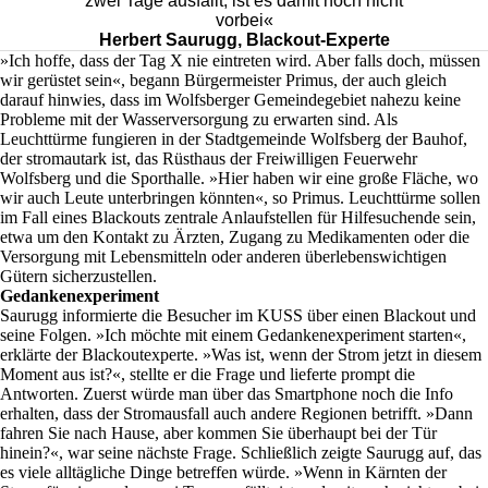
zwei Tage ausfällt, ist es damit noch nicht
vorbei«
Herbert Saurugg, Blackout-Experte
»Ich hoffe, dass der Tag X nie eintreten wird. Aber falls doch, müssen
wir gerüstet sein«, begann Bürgermeister Primus, der auch gleich
darauf hinwies, dass im Wolfsberger Gemeindegebiet nahezu keine
Probleme mit der Wasserversorgung zu erwarten sind. Als
Leuchttürme fungieren in der Stadtgemeinde Wolfsberg der Bauhof,
der stromautark ist, das Rüsthaus der Freiwilligen Feuerwehr
Wolfsberg und die Sporthalle. »Hier haben wir eine große Fläche, wo
wir auch Leute unterbringen könnten«, so Primus. Leuchttürme sollen
im Fall eines Blackouts zentrale Anlaufstellen für Hilfesuchende sein,
etwa um den Kontakt zu Ärzten, Zugang zu Medikamenten oder die
Versorgung mit Lebensmitteln oder anderen überlebenswichtigen
Gütern sicherzustellen.
Gedankenexperiment
Saurugg informierte die Besucher im KUSS über einen Blackout und
seine Folgen. »Ich möchte mit einem Gedankenexperiment starten«,
erklärte der Blackoutexperte. »Was ist, wenn der Strom jetzt in diesem
Moment aus ist?«, stellte er die Frage und lieferte prompt die
Antworten. Zuerst würde man über das Smartphone noch die Info
erhalten, dass der Stromausfall auch andere Regionen betrifft. »Dann
fahren Sie nach Hause, aber kommen Sie überhaupt bei der Tür
hinein?«, war seine nächste Frage. Schließlich zeigte Saurugg auf, das
es viele alltägliche Dinge betreffen würde. »Wenn in Kärnten der