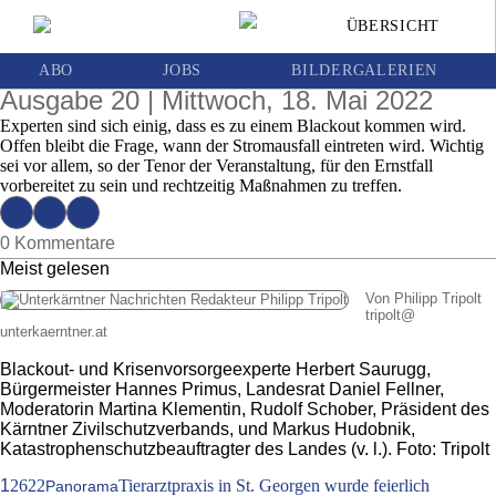
Wenn in Kärnten das Licht ausgeht: Experten
ÜBERSICHT
raten eindringlich zur Vorsorge für den
Blackout-Ernstfall
ABO
JOBS
BILDERGALERIEN
Ausgabe 20 | Mittwoch, 18. Mai 2022
Experten sind sich einig, dass es zu einem Blackout kommen wird.
Offen bleibt die Frage, wann der Stromausfall eintreten wird. Wichtig
sei vor allem, so der Tenor der Veranstaltung, für den Ernstfall
vorbereitet zu sein und rechtzeitig Maßnahmen zu treffen.
0 Kommentare
Meist gelesen
Von Philipp Tripolt
tripolt
@
unterkaerntner.at
Blackout- und Krisenvorsorgeexperte Herbert Saurugg,
Bürgermeister Hannes Primus, Landesrat Daniel Fellner,
Moderatorin Martina Klementin, Rudolf Schober, Präsident des
Kärntner Zivilschutzverbands, und Markus Hudobnik,
Katastrophenschutzbeauftragter des Landes (v. l.). Foto: Tripolt
1
2622
Tierarztpraxis in St. Georgen wurde feierlich
Panorama