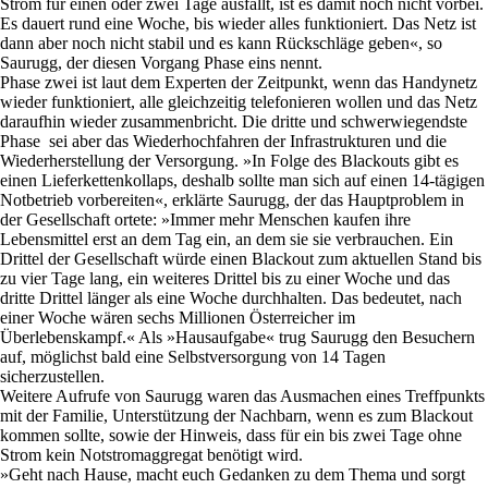
Strom für einen oder zwei Tage ausfällt, ist es damit noch nicht vorbei.
Es dauert rund eine Woche, bis wieder alles funktioniert. Das Netz ist
dann aber noch nicht stabil und es kann Rückschläge geben«, so
Saurugg, der diesen Vorgang Phase eins nennt.
Phase zwei ist laut dem Experten der Zeitpunkt, wenn das Handynetz
wieder funktioniert, alle gleichzeitig telefonieren wollen und das Netz
daraufhin wieder zusammenbricht. Die dritte und schwerwiegendste
Phase sei aber das Wiederhochfahren der Infrastrukturen und die
Wiederherstellung der Versorgung. »In Folge des Blackouts gibt es
einen Lieferkettenkollaps, deshalb sollte man sich auf einen 14-tägigen
Notbetrieb vorbereiten«, erklärte Saurugg, der das Hauptproblem in
der Gesellschaft ortete: »Immer mehr Menschen kaufen ihre
Lebensmittel erst an dem Tag ein, an dem sie sie verbrauchen. Ein
Drittel der Gesellschaft würde einen Blackout zum aktuellen Stand bis
zu vier Tage lang, ein weiteres Drittel bis zu einer Woche und das
dritte Drittel länger als eine Woche durchhalten. Das bedeutet, nach
einer Woche wären sechs Millionen Österreicher im
Überlebenskampf.« Als »Hausaufgabe« trug Saurugg den Besuchern
auf, möglichst bald eine Selbstversorgung von 14 Tagen
sicherzustellen.
Weitere Aufrufe von Saurugg waren das Ausmachen eines Treffpunkts
mit der Familie, Unterstützung der Nachbarn, wenn es zum Blackout
kommen sollte, sowie der Hinweis, dass für ein bis zwei Tage ohne
Strom kein Notstromaggregat benötigt wird.
»Geht nach Hause, macht euch Gedanken zu dem Thema und sorgt