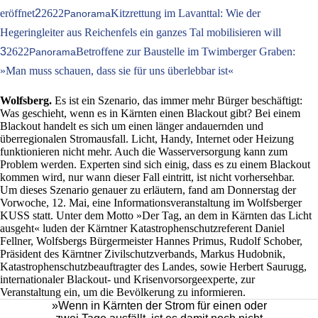
eröffnet
2
2622
Kitzrettung im Lavanttal: Wie der
Panorama
Hegeringleiter aus Reichenfels ein ganzes Tal mobilisieren will
3
2622
Betroffene zur Baustelle im Twimberger Graben:
Panorama
»Man muss schauen, dass sie für uns überlebbar ist«
Wolfsberg.
Es ist ein Szenario, das immer mehr Bürger beschäftigt:
Was geschieht, wenn es in Kärnten einen Blackout gibt? Bei einem
Blackout handelt es sich um einen länger andauernden und
überregionalen Stromausfall. Licht, Handy, Internet oder Heizung
funktionieren nicht mehr. Auch die Wasserversorgung kann zum
Problem werden. Experten sind sich einig, dass es zu einem Blackout
kommen wird, nur wann dieser Fall eintritt, ist nicht vorhersehbar.
Um dieses Szenario genauer zu erläutern, fand am Donnerstag der
Vorwoche, 12. Mai, eine Informationsveranstaltung im Wolfsberger
KUSS statt. Unter dem Motto »Der Tag, an dem in Kärnten das Licht
ausgeht« luden der Kärntner Katastrophenschutzreferent Daniel
Fellner, Wolfsbergs Bürgermeister Hannes Primus, Rudolf Schober,
Präsident des Kärntner Zivilschutzverbands, Markus Hudobnik,
Katastrophenschutzbeauftragter des Landes, sowie Herbert Saurugg,
internationaler Blackout- und Krisenvorsorgeexperte, zur
Veranstaltung ein, um die Bevölkerung zu informieren.
»Wenn in Kärnten der Strom für einen oder