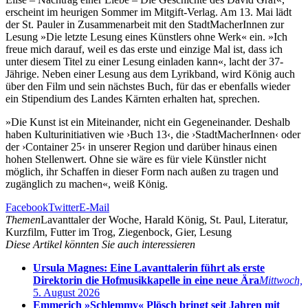
erscheint im heurigen Sommer im Mitgift-Verlag. Am 13. Mai lädt
der St. Pauler in Zusammenarbeit mit den StadtMacherInnen zur
Lesung »Die letzte Lesung eines Künstlers ohne Werk« ein. »Ich
freue mich darauf, weil es das erste und einzige Mal ist, dass ich
unter diesem Titel zu einer Lesung einladen kann«, lacht der 37-
Jährige. Neben einer Lesung aus dem Lyrikband, wird König auch
über den Film und sein nächstes Buch, für das er ebenfalls wieder
ein Stipendium des Landes Kärnten erhalten hat, sprechen.
»Die Kunst ist ein Miteinander, nicht ein Gegeneinander. Deshalb
haben Kulturinitiativen wie ›Buch 13‹, die ›StadtMacherInnen‹ oder
der ›Container 25‹ in unserer Region und darüber hinaus einen
hohen Stellenwert. Ohne sie wäre es für viele Künstler nicht
möglich, ihr Schaffen in dieser Form nach außen zu tragen und
zugänglich zu machen«, weiß König.
Facebook
Twitter
E-Mail
Themen
Lavanttaler der Woche, Harald König, St. Paul, Literatur,
Kurzfilm, Futter im Trog, Ziegenbock, Gier, Lesung
Diese Artikel könnten Sie auch interessieren
Ursula Magnes: Eine Lavanttalerin führt als erste
Direktorin die Hofmusikkapelle in eine neue Ära
Mittwoch,
5. August 2026
Emmerich »Schlemmy« Plösch bringt seit Jahren mit