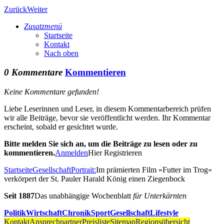
Zurück
Weiter
Zusatzmenü
Startseite
Kontakt
Nach oben
0 Kommentare
Kommentieren
Keine Kommentare gefunden!
Liebe Leserinnen und Leser, in diesem Kommentarbereich prüfen
wir alle Beiträge, bevor sie veröffentlicht werden. Ihr Kommentar
erscheint, sobald er gesichtet wurde.
Bitte melden Sie sich an, um die Beiträge zu lesen oder zu
kommentieren.
Anmelden
Hier Registrieren
Startseite
Gesellschaft
Portrait:
Im prämierten Film »Futter im Trog«
verkörpert der St. Pauler Harald König einen Ziegenbock
Seit 1887
Das unabhängige Wochenblatt
für Unterkärnten
Politik
Wirtschaft
Chronik
Sport
Gesellschaft
Lifestyle
Kontakt
Ansprechpartner
Preisliste
Sitemap
Regionsübersicht