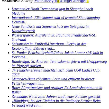
//Aktuell
ste
Beiträge
Mehr anzeigen
»
Weniger anzeigen
»
Lavanttaler Noah Trettenbrein jagt in Shanghai nach
Medaille
Internationale Elite kommt zum »Lavanttal Showjumping
Festival«
Neue Sandkiste mit Sonnenschutz am Spielplatz im
Kapuzinerpark
Wassersparen: Aufrufe in St. Paul und Frantschach-St.
Gertraud
Saisonstart im Fußball-Unterhaus: Derby in der
Regionalliga, Eitweg siegt...
St. Pauler Beachvolleyball-Talent Jakob Lorenz (14) holt in
Portorož...
Bundesliga: St. Andräer Tennisdamen feiern mit Gruppensieg
im Play-off starken...
34 Teilnehmerinnen matchten sich beim Golf Ladies Cup
2026
Mercedes-Benz eSprinter: Leise und effizient ist dieser
Pritschenwagen im...
Roter Bürgermeister und oranger Ex-Landeshauptmann in
Italien
Zechhütte: Nach zehn Jahren wird neuer Pächter gesucht
»Blindflug« bei der Einfahrt in die Redinger Straße: Beim
Friedhof wird ein...