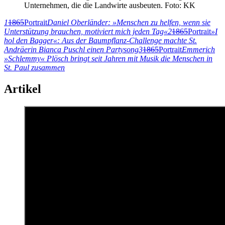
Unternehmen, die die Landwirte ausbeuten. Foto: KK
1
1865
Portrait
Daniel Oberländer: »Menschen zu helfen, wenn sie
Unterstützung brauchen, motiviert mich jeden Tag«
2
1865
Portrait
»I
hol den Bagger«: Aus der Baumpflanz-Challenge machte St.
Andräerin Bianca Puschl einen Partysong
3
1865
Portrait
Emmerich
»Schlemmy« Plösch bringt seit Jahren mit Musik die Menschen in
St. Paul zusammen
Artikel