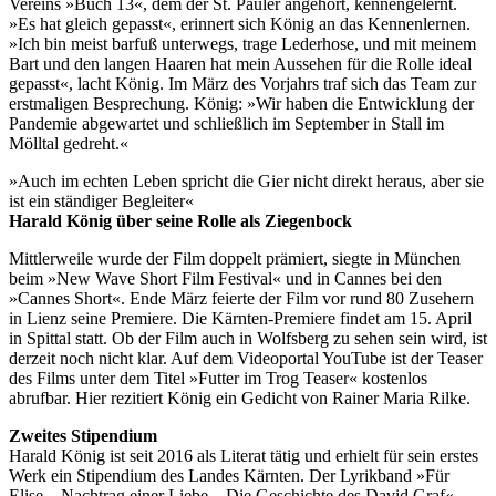
Vereins »Buch 13«, dem der St. Pauler angehört, kennengelernt.
»Es hat gleich gepasst«, erinnert sich König an das Kennenlernen.
»Ich bin meist barfuß unterwegs, trage Lederhose, und mit meinem
Bart und den langen Haaren hat mein Aussehen für die Rolle ideal
gepasst«, lacht König. Im März des Vorjahrs traf sich das Team zur
erstmaligen Besprechung. König: »Wir haben die Entwicklung der
Pandemie abgewartet und schließlich im September in Stall im
Mölltal gedreht.«
»Auch im echten Leben spricht die Gier nicht direkt heraus, aber sie
ist ein ständiger Begleiter«
Harald König über seine Rolle als Ziegenbock
Mittlerweile wurde der Film doppelt prämiert, siegte in München
beim »New Wave Short Film Festival« und in Cannes bei den
»Cannes Short«. Ende März feierte der Film vor rund 80 Zusehern
in Lienz seine Premiere. Die Kärnten-Premiere findet am 15. April
in Spittal statt. Ob der Film auch in Wolfsberg zu sehen sein wird, ist
derzeit noch nicht klar. Auf dem Videoportal YouTube ist der Teaser
des Films unter dem Titel »Futter im Trog Teaser« kostenlos
abrufbar. Hier rezitiert König ein Gedicht von Rainer Maria Rilke.
Zweites Stipendium
Harald König ist seit 2016 als Literat tätig und erhielt für sein erstes
Werk ein Stipendium des Landes Kärnten. Der Lyrikband »Für
Elise – Nachtrag einer Liebe – Die Geschichte des David Graf«,