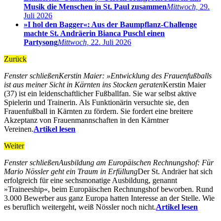
Musik die Menschen in St. Paul zusammen
Mittwoch,
29.
Juli 2026
»I hol den Bagger«: Aus der Baumpflanz-Challenge
machte St. Andräerin Bianca Puschl einen
Partysong
Mittwoch,
22. Juli 2026
Zurück
Fenster schließen
Kerstin Maier: »Entwicklung des Frauenfußballs
ist aus meiner Sicht in Kärnten ins Stocken geraten
Kerstin Maier
(37) ist ein leidenschaftlicher Fußballfan. Sie war selbst aktive
Spielerin und Trainerin. Als Funktionärin versuchte sie, den
Frauenfußball in Kärnten zu fördern. Sie fordert eine breitere
Akzeptanz von Frauenmannschaften in den Kärntner
Vereinen.
Artikel lesen
Weiter
Fenster schließen
Ausbildung am Europäischen Rechnungshof: Für
Mario Nössler geht ein Traum in Erfüllung
Der St. Andräer hat sich
erfolgreich für eine sechsmonatige Ausbildung, genannt
»Traineeship«, beim Europäischen Rechnungshof beworben. Rund
3.000 Bewerber aus ganz Europa hatten Interesse an der Stelle. Wie
es beruflich weitergeht, weiß Nössler noch nicht.
Artikel lesen