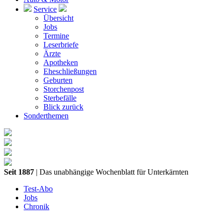
Service
Übersicht
Jobs
Termine
Leserbriefe
Ärzte
Apotheken
Eheschließungen
Geburten
Storchenpost
Sterbefälle
Blick zurück
Sonderthemen
Seit 1887
| Das unabhängige Wochenblatt für Unterkärnten
Test-Abo
Jobs
Chronik