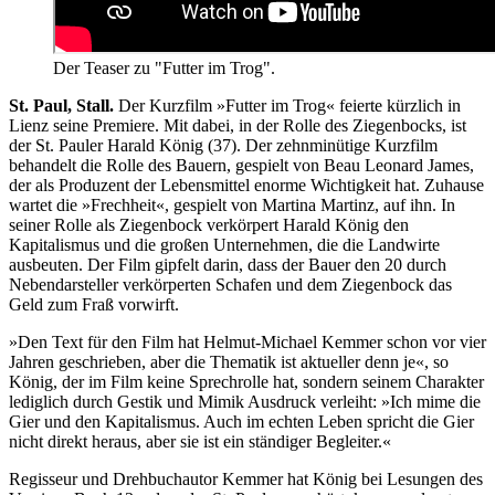
Der Teaser zu "Futter im Trog".
St. Paul, Stall.
Der Kurzfilm »Futter im Trog« feierte kürzlich in
Lienz seine Premiere. Mit dabei, in der Rolle des Ziegenbocks, ist
der St. Pauler Harald König (37). Der zehnminütige Kurzfilm
behandelt die Rolle des Bauern, gespielt von Beau Leonard James,
der als Produzent der Lebensmittel enorme Wichtigkeit hat. Zuhause
wartet die »Frechheit«, gespielt von Martina Martinz, auf ihn. In
seiner Rolle als Ziegenbock verkörpert Harald König den
Kapitalismus und die großen Unternehmen, die die Landwirte
ausbeuten. Der Film gipfelt darin, dass der Bauer den 20 durch
Nebendarsteller verkörperten Schafen und dem Ziegenbock das
Geld zum Fraß vorwirft.
»Den Text für den Film hat Helmut-Michael Kemmer schon vor vier
Jahren geschrieben, aber die Thematik ist aktueller denn je«, so
König, der im Film keine Sprechrolle hat, sondern seinem Charakter
lediglich durch Gestik und Mimik Ausdruck verleiht: »Ich mime die
Gier und den Kapitalismus. Auch im echten Leben spricht die Gier
nicht direkt heraus, aber sie ist ein ständiger Begleiter.«
Regisseur und Drehbuchautor Kemmer hat König bei Lesungen des