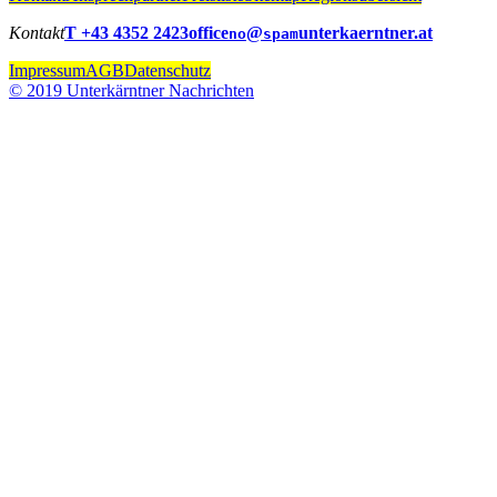
Kontakt
T +43 4352 2423
office
@
unterkaerntner.at
no
spam
Impressum
AGB
Datenschutz
© 2019 Unterkärntner Nachrichten