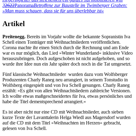
3
2622
Panorama
Betroffene zur Baustelle im Twimberger Graben:
»Man muss schauen, dass sie für uns überlebbar ist«
Artikel
Preitenegg.
Bereits im Vorjahr wollte die bekannte Sopranistin Iva
Schell einen Tonträger mit Weihnachtsliedern veröffentlichen.
Corona machte ihr einen Strich durch die Rechnung und am Ende
war es nur möglich, das Lied »Winter Wunderland« inklusive Video
herauszubringen. Doch aufgeschoben ist nicht aufgehoben, und so
wurde ihre Idee nun ein Jahr später doch noch in die Tat umgesetzt.
Fünf klassische Weihnachtslieder wurden dazu vom Wolfsberger
Produzenten Charly Raneg neu arrangiert, in seinem Tonstudio in
Wolfsberg eingespielt und von Iva Schell gesungen. Charly Raneg
erzählt: »Es gibt von allen Weihnachtsliedern zahlreiche Versionen.
Ich wollte etwas maßgeschneidertes für Iva, etwas persönliches und
habe die Titel dementsprechend arrangiert.«
Es ist aber nicht nur eine CD mit Weihnachtslieder, auch sieben
kurze Texte der Lavanttalerin Helga Wiedl aus Magersdorf wurden
auf die CD mit dem Titel »Weihnachten im Herzen« gebracht,
gelesen von Iva Schell.