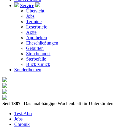
Service
Übersicht
Jobs
Termine
Leserbriefe
Ärzte
Apotheken
Eheschließungen
Geburten
Storchenpost
Sterbefälle
Blick zurück
Sonderthemen
Seit 1887
| Das unabhängige Wochenblatt für Unterkärnten
Test-Abo
Jobs
Chronik