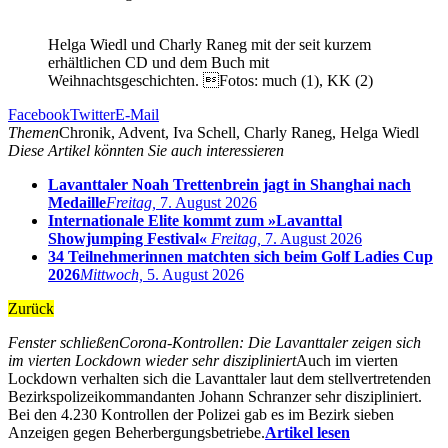
Helga Wiedl und Charly Raneg mit der seit kurzem
erhältlichen CD und dem Buch mit
Weihnachtsgeschichten. Fotos: much (1), KK (2)
Facebook
Twitter
E-Mail
Themen
Chronik, Advent, Iva Schell, Charly Raneg, Helga Wiedl
Diese Artikel könnten Sie auch interessieren
Lavanttaler Noah Trettenbrein jagt in Shanghai nach
Medaille
Freitag,
7. August 2026
Internationale Elite kommt zum »Lavanttal
Showjumping Festival«
Freitag,
7. August 2026
34 Teilnehmerinnen matchten sich beim Golf Ladies Cup
2026
Mittwoch,
5. August 2026
Zurück
Fenster schließen
Corona-Kontrollen: Die Lavanttaler zeigen sich
im vierten Lockdown wieder sehr diszipliniert
Auch im vierten
Lockdown verhalten sich die Lavanttaler laut dem stellvertretenden
Bezirkspolizeikommandanten Johann Schranzer sehr diszipliniert.
Bei den 4.230 Kontrollen der Polizei gab es im Bezirk sieben
Anzeigen gegen Beherbergungsbetriebe.
Artikel lesen