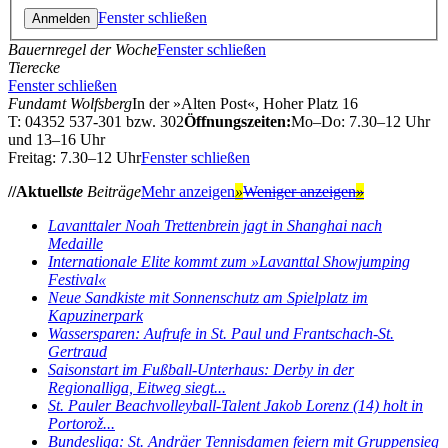
Fenster schließen
Bauernregel der Woche
Fenster schließen
Tierecke
Fenster schließen
Fundamt Wolfsberg
In der »Alten Post«, Hoher Platz 16
T: 04352 537-301 bzw. 302
Öffnungszeiten:
Mo–Do: 7.30–12 Uhr
und 13–16 Uhr
Freitag: 7.30–12 Uhr
Fenster schließen
//Aktuell
ste
Beiträge
Mehr anzeigen
»
Weniger anzeigen
»
Lavanttaler Noah Trettenbrein jagt in Shanghai nach
Medaille
Internationale Elite kommt zum »Lavanttal Showjumping
Festival«
Neue Sandkiste mit Sonnenschutz am Spielplatz im
Kapuzinerpark
Wassersparen: Aufrufe in St. Paul und Frantschach-St.
Gertraud
Saisonstart im Fußball-Unterhaus: Derby in der
Regionalliga, Eitweg siegt...
St. Pauler Beachvolleyball-Talent Jakob Lorenz (14) holt in
Portorož...
Bundesliga: St. Andräer Tennisdamen feiern mit Gruppensieg