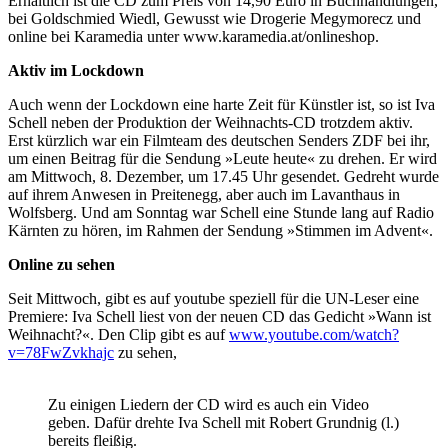
Erhältlich ist die CD zum Preis von 14,90 Euro in Buchhandlungen,
bei Goldschmied Wiedl, Gewusst wie Drogerie Megymorecz und
online bei Karamedia unter www.karamedia.at/onlineshop.
Aktiv im Lockdown
Auch wenn der Lockdown eine harte Zeit für Künstler ist, so ist Iva
Schell neben der Produktion der Weihnachts-CD trotzdem aktiv.
Erst kürzlich war ein Filmteam des deutschen Senders ZDF bei ihr,
um einen Beitrag für die Sendung »Leute heute« zu drehen. Er wird
am Mittwoch, 8. Dezember, um 17.45 Uhr gesendet. Gedreht wurde
auf ihrem Anwesen in Preitenegg, aber auch im Lavanthaus in
Wolfsberg. Und am Sonntag war Schell eine Stunde lang auf Radio
Kärnten zu hören, im Rahmen der Sendung »Stimmen im Advent«.
Online zu sehen
Seit Mittwoch, gibt es auf youtube speziell für die UN-Leser eine
Premiere: Iva Schell liest von der neuen CD das Gedicht »Wann ist
Weihnacht?«. Den Clip gibt es auf
www.youtube.com/watch?
v=78FwZvkhajc
zu sehen,
Zu einigen Liedern der CD wird es auch ein Video
geben. Dafür drehte Iva Schell mit Robert Grundnig (l.)
bereits fleißig.