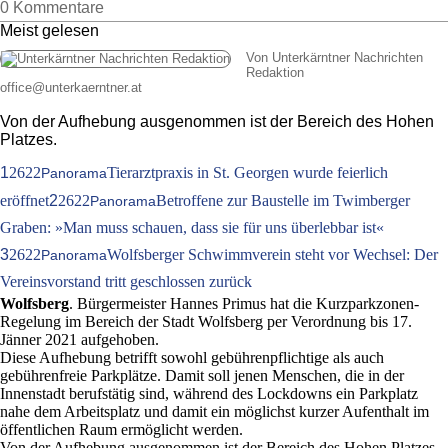
0 Kommentare
Meist gelesen
Von Unterkärntner Nachrichten
Redaktion
office
@
unterkaerntner.at
Von der Aufhebung ausgenommen ist der Bereich des Hohen
Platzes.
1
2622
Tierarztpraxis in St. Georgen wurde feierlich
Panorama
eröffnet
2
2622
Betroffene zur Baustelle im Twimberger
Panorama
Graben: »Man muss schauen, dass sie für uns überlebbar ist«
3
2622
Wolfsberger Schwimmverein steht vor Wechsel: Der
Panorama
Vereinsvorstand tritt geschlossen zurück
Wolfsberg
. Bürgermeister Hannes Primus hat die Kurzparkzonen-
Regelung im Bereich der Stadt Wolfsberg per Verordnung bis 17.
Jänner 2021 aufgehoben.
Diese Aufhebung betrifft sowohl gebührenpflichtige als auch
gebührenfreie Parkplätze. Damit soll jenen Menschen, die in der
Innenstadt berufstätig sind, während des Lockdowns ein Parkplatz
nahe dem Arbeitsplatz und damit ein möglichst kurzer Aufenthalt im
öffentlichen Raum ermöglicht werden.
Von der Aufhebung ausgenommen ist der Bereich des Hohen Platzes.