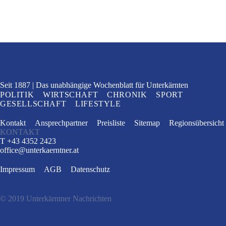
Seit 1887
Das unabhängige Wochenblatt
für Unterkärnten
POLITIK
WIRTSCHAFT
CHRONIK
SPORT
GESELLSCHAFT
LIFESTYLE
Kontakt
Ansprechpartner
Preisliste
Sitemap
Regionsübersicht
KONTAKT
T +43 4352 2423
office
@
unterkaerntner.at
Impressum
AGB
Datenschutz
© 2019 Unterkärntner Nachrichten
e