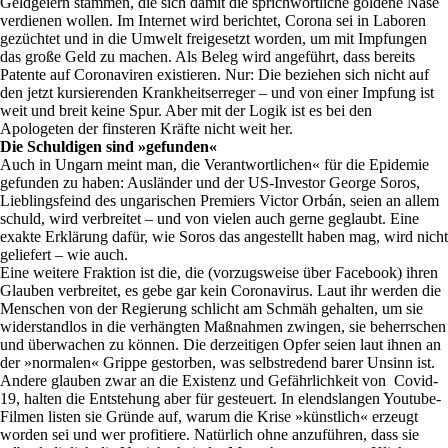
Geldgeiern stammen, die sich damit die sprichwörtliche goldene Nase
verdienen wollen. Im Internet wird berichtet, Corona sei in Laboren
gezüchtet und in die Umwelt freigesetzt worden, um mit Impfungen
das große Geld zu machen. Als Beleg wird angeführt, dass bereits
Patente auf Coronaviren existieren. Nur: Die beziehen sich nicht auf
den jetzt kursierenden Krankheitserreger – und von einer Impfung ist
weit und breit keine Spur. Aber mit der Logik ist es bei den
Apologeten der finsteren Kräfte nicht weit her.
Die Schuldigen sind »gefunden«
Auch in Ungarn meint man, die Verantwortlichen« für die Epidemie
gefunden zu haben: Ausländer und der US-Investor George Soros,
Lieblingsfeind des ungarischen Premiers Victor Orbán, seien an allem
schuld, wird verbreitet – und von vielen auch gerne geglaubt. Eine
exakte Erklärung dafür, wie Soros das angestellt haben mag, wird nicht
geliefert – wie auch.
Eine weitere Fraktion ist die, die (vorzugsweise über Facebook) ihren
Glauben verbreitet, es gebe gar kein Coronavirus. Laut ihr werden die
Menschen von der Regierung schlicht am Schmäh gehalten, um sie
widerstandlos in die verhängten Maßnahmen zwingen, sie beherrschen
und überwachen zu können. Die derzeitigen Opfer seien laut ihnen an
der »normalen« Grippe gestorben, was selbstredend barer Unsinn ist.
Andere glauben zwar an die Existenz und Gefährlichkeit von Covid-
19, halten die Entstehung aber für gesteuert. In elendslangen Youtube-
Filmen listen sie Gründe auf, warum die Krise »künstlich« erzeugt
worden sei und wer profitiere. Natürlich ohne anzuführen, dass sie