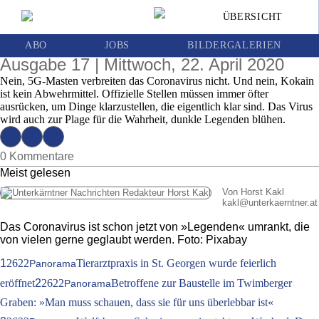
War es Bill Gates oder doch George Soros?
ÜBERSICHT
Covid-19 lockt Verschwörungstheoretiker aus
den Löchern
ABO
JOBS
BILDERGALERIEN
Ausgabe 17 | Mittwoch, 22. April 2020
Nein, 5G-Masten verbreiten das Coronavirus nicht. Und nein, Kokain
ist kein Abwehrmittel. Offizielle Stellen müssen immer öfter
ausrücken, um Dinge klarzustellen, die eigentlich klar sind. Das Virus
wird auch zur Plage für die Wahrheit, dunkle Legenden blühen.
0 Kommentare
Meist gelesen
Von Horst Kakl
kakl
@
unterkaerntner.at
Das Coronavirus ist schon jetzt von »Legenden« umrankt, die
von vielen gerne geglaubt werden. Foto: Pixabay
1
2622
Tierarztpraxis in St. Georgen wurde feierlich
Panorama
eröffnet
2
2622
Betroffene zur Baustelle im Twimberger
Panorama
Graben: »Man muss schauen, dass sie für uns überlebbar ist«