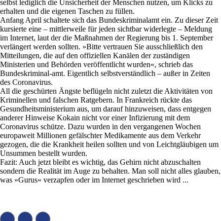
selbst lediglich die Unsicherheit der Menschen nutzen, um Klicks zu
erhalten und die eigenen Taschen zu füllen.
Anfang April schaltete sich das Bundeskriminalamt ein. Zu dieser Zeit
kursierte eine – mittlerweile für jeden sichtbar widerlegte – Meldung
im Internet, laut der die Maßnahmen der Regierung bis 1. September
verlängert werden sollten. »Bitte vertrauen Sie ausschließlich den
Mitteilungen, die auf den offiziellen Kanälen der zuständigen
Ministerien und Behörden veröffentlicht wurden«, schrieb das
Bundeskriminal-amt. Eigentlich selbstverständlich – außer in Zeiten
des Coronavirus.
All die geschürten Ängste beflügeln nicht zuletzt die Aktivitäten von
Kriminellen und falschen Ratgebern. In Frankreich rückte das
Gesundheitsministerium aus, um darauf hinzuweisen, dass entgegen
anderer Hinweise Kokain nicht vor einer Infizierung mit dem
Coronavirus schütze. Dazu wurden in den vergangenen Wochen
europaweit Millionen gefälschter Medikamente aus dem Verkehr
gezogen, die die Krankheit heilen sollten und von Leichtgläubigen um
Unsummen bestellt wurden.
Fazit: Auch jetzt bleibt es wichtig, das Gehirn nicht abzuschalten
sondern die Realität im Auge zu behalten. Man soll nicht alles glauben,
was »Gurus« verzapfen oder im Internet geschrieben wird ...