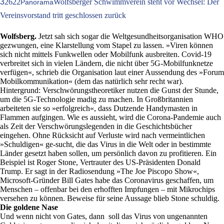
3
2622
Wolfsberger Schwimmverein steht vor Wechsel: Der
Panorama
Vereinsvorstand tritt geschlossen zurück
Wolfsberg.
Jetzt sah sich sogar die Weltgesundheitsorganisation WHO
gezwungen, eine Klarstellung vom Stapel zu lassen. »Viren können
sich nicht mittels Funkwellen oder Mobilfunk ausbreiten. Covid-19
verbreitet sich in vielen Ländern, die nicht über 5G-Mobilfunknetze
verfügen«, schrieb die Organisation laut einer Aussendung des »Forum
Mobilkommunikation« (dem das natürlich sehr recht war).
Hintergrund: Verschwörungstheoretiker nutzen die Gunst der Stunde,
um die 5G-Technologie madig zu machen. In Großbritannien
arbeiteten sie so »erfolgreich«, dass Dutzende Handymasten in
Flammen aufgingen. Wie es aussieht, wird die Corona-Pandemie auch
als Zeit der Verschwörungslegenden in die Geschichtsbücher
eingehen. Ohne Rücksicht auf Verluste wird nach vermeintlichen
»Schuldigen« ge-sucht, die das Virus in die Welt oder in bestimmte
Länder gesetzt haben sollen, um persönlich davon zu profitieren. Ein
Beispiel ist Roger Stone, Vertrauter des US-Präsidenten Donald
Trump. Er sagt in der Radiosendung »The Joe Piscopo Show«,
Microsoft-Gründer Bill Gates habe das Coronavirus geschaffen, um
Menschen – offenbar bei den erhofften Impfungen – mit Mikrochips
versehen zu können. Beweise für seine Aussage blieb Stone schuldig.
Die goldene Nase
Und wenn nicht von Gates, dann soll das Virus von ungenannten