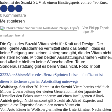
haben ist der Suzuki-SUV ab einem Einstiegspreis von 26.490 Euro.
0 Kommentare
Meist gelesen
Von Philipp Tripolt
tripolt
@
unterkaerntner.at
Die Optik des Suzuki Vitara steht für Kraft und Design. Der
intelligente Allradantrieb vermittelt stets das Gefühl, dass es
keine Steigung und keinen Untergrund gibt, die der Vitara nicht
meistern könnte. Mit den beiden Ausstattungsvarianten »shine«
und »flash« bleiben keine Wünsche offen. Teure
Sonderausstattung gibt es beim Vitara nicht. Foto: Tripolt
3
223
Mercedes-Benz eSprinter: Leise und effizient ist
Auto&Motor
dieser Pritschenwagen im Arbeitsalltag unterwegs
Wolfsberg.
Seit über 30 Jahren ist der Suzuki Vitara bereits erhältlich.
Mit der Überarbeitung der vierten Generation hat der japanische
Hersteller den Fokus unter anderem auf einen intelligenten Allrad-
Antrieb gelegt. Nicht umsonst gilt Suzuki als Allrad-Experte, und
genau diese Expertise floss in den neuen Vitara ein.
Von Auto Eisner in Wolfsberg erhielten die Unterkärntner Nachrichten