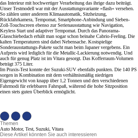
das Interieur mit hochwertiger Verarbeitung das ihrige dazu beiträgt.
Unser Testmodell war mit der Ausstattungsvariante »flash« versehen.
So zählen unter anderem Klimaautomatik, Sitzheizung,
Rückfahrkamera, Tempomat, Smartphone-Anbindung und Sieben-
Zoll-Touchscreen ebenso zur Serienausstattung wie Navigation,
Keyless Start und adaptiver Tempomat. Durch das Panorama-
Glasschiebedach erhält man sogar schon beinahe Cabrio-Feeling. Die
kalten Temperaturen sind dabei Nebensache. Kostspielige
Sonderausstattungs-Pakete sucht man beim Japaner vergebens. Ein
Aufpreis wird lediglich für die Metallic-Lackierung notwendig. Und
auch für genug Platz ist im Vitara gesorgt. Das Kofferraum-Volumen
beträgt 375 Liter.
Im Praxis-Test konnte der Suzuki-SUV ebenfalls punkten. Die 140 PS
sorgen in Kombination mit dem verhältnismäßig niedrigen
Eigengewicht von knapp über 1,2 Tonnen und den verschiedenen
Fahrmodi für erlebbaren Fahrspaß, während die hohe Sitzposition
einen stets guten Überblick ermöglicht.
Themen
Auto Motor, Test, Suzuki, Vitara
Diese Artikel könnten Sie auch interessieren