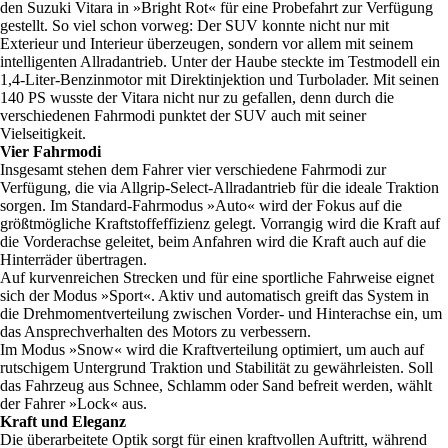
den Suzuki Vitara in »Bright Rot« für eine Probefahrt zur Verfügung
gestellt. So viel schon vorweg: Der SUV konnte nicht nur mit
Exterieur und Interieur überzeugen, sondern vor allem mit seinem
intelligenten Allradantrieb. Unter der Haube steckte im Testmodell ein
1,4-Liter-Benzinmotor mit Direktinjektion und Turbolader. Mit seinen
140 PS wusste der Vitara nicht nur zu gefallen, denn durch die
verschiedenen Fahrmodi punktet der SUV auch mit seiner
Vielseitigkeit.
Vier Fahrmodi
Insgesamt stehen dem Fahrer vier verschiedene Fahrmodi zur
Verfügung, die via Allgrip-Select-Allradantrieb für die ideale Traktion
sorgen. Im Standard-Fahrmodus »Auto« wird der Fokus auf die
größtmögliche Kraftstoffeffizienz gelegt. Vorrangig wird die Kraft auf
die Vorderachse geleitet, beim Anfahren wird die Kraft auch auf die
Hinterräder übertragen.
Auf kurvenreichen Strecken und für eine sportliche Fahrweise eignet
sich der Modus »Sport«. Aktiv und automatisch greift das System in
die Drehmomentverteilung zwischen Vorder- und Hinterachse ein, um
das Ansprechverhalten des Motors zu verbessern.
Im Modus »Snow« wird die Kraftverteilung optimiert, um auch auf
rutschigem Untergrund Traktion und Stabilität zu gewährleisten. Soll
das Fahrzeug aus Schnee, Schlamm oder Sand befreit werden, wählt
der Fahrer »Lock« aus.
Kraft und Eleganz
Die überarbeitete Optik sorgt für einen kraftvollen Auftritt, während