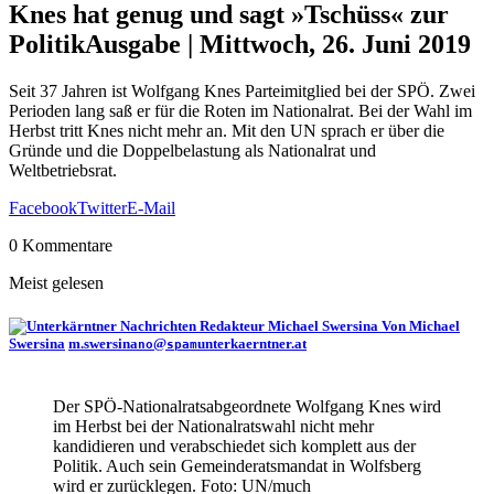
Knes hat genug und sagt »Tschüss« zur
Politik
Ausgabe | Mittwoch, 26. Juni 2019
Seit 37 Jahren ist Wolfgang Knes Parteimitglied bei der SPÖ. Zwei
Perioden lang saß er für die Roten im Nationalrat. Bei der Wahl im
Herbst tritt Knes nicht mehr an. Mit den UN sprach er über die
Gründe und die Doppelbelastung als Nationalrat und
Weltbetriebsrat.
Facebook
Twitter
E-Mail
0 Kommentare
Meist gelesen
Von Michael
Swersina
m.swersina
@
unterkaerntner.at
no
spam
Der SPÖ-Nationalratsabgeordnete Wolfgang Knes wird
im Herbst bei der Nationalratswahl nicht mehr
kandidieren und verabschiedet sich komplett aus der
Politik. Auch sein Gemeinderatsmandat in Wolfsberg
wird er zurücklegen. Foto: UN/much