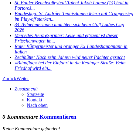
St. Pauler Beachvolleyball-Talent Jakob Lorenz (14) holt in
Portorož...
Bundesliga: St. Andräer Tennisdamen feiern mit Gruppensieg
im Play-off starken...
34 Teilnehmerinnen matchten sich beim Golf Ladies Cup
2026
Mercedes-Benz eSprinter: Leise und effizient ist dieser
Pritschenwagen im...
Roter Bürgermeister und oranger Ex-Landeshauptmann in
Italien
Zechhütte: Nach zehn Jahren wird neuer Pächter gesucht
»Blindflug« bei der Einfahrt in die Redinger Straße: Beim
Friedhof wird ein...
Zurück
Weiter
Zusatzmenü
Startseite
Kontakt
Nach oben
0 Kommentare
Kommentieren
Keine Kommentare gefunden!