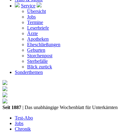
Service
Übersicht
Jobs
Termine
Leserbriefe
Ärzte
Apotheken
Eheschließungen
Geburten
Storchenpost
Sterbefälle
Blick zurück
Sonderthemen
Seit 1887
| Das unabhängige Wochenblatt für Unterkärnten
Test-Abo
Jobs
Chronik