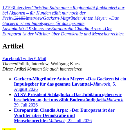
1
2193
Interview
Christian Salzmann: »Regionalität funktioniert nur
bei Aktionen – für Kunden zählt nur noch der
Preis«
2
2193
Interview
Gackern-Mitgründer Anton Meyer: »Das
Gackern ist ein Impulsgeber für das gesamte
Lavanttal«
3
2193
Interview
Europarätin Claudia Arpa: »Der
Europarat ist der Wächter über Demokratie und Menschenrechte«
Artikel
Facebook
Twitter
E-Mail
Themen
Politik, Interview, Wolfgang Knes
Diese Artikel könnten Sie auch interessieren
Gackern-Mitgründer Anton Meyer: »Das Gackern ist ein
Impulsgeber für das gesamte Lavanttal«
Mittwoch,
5.
August 2026
ATSV-Präsident Schlagholz: »Das Jubiläum gehen wir
bescheiden an, bei uns zählt Bodenständigkeit«
Mittwoch,
29. Juli 2026
Europarätin Claudia Arpa: »Der Europarat ist der
Wächter über Demokratie und
Menschenrechte«
Mittwoch,
22. Juli 2026