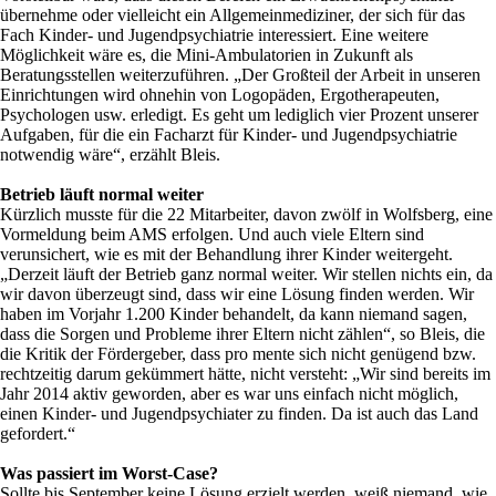
übernehme oder vielleicht ein Allgemeinmediziner, der sich für das
Fach Kinder- und Jugendpsychiatrie interessiert. Eine weitere
Möglichkeit wäre es, die Mini-Ambulatorien in Zukunft als
Beratungsstellen weiterzuführen. „Der Großteil der Arbeit in unseren
Einrichtungen wird ohnehin von Logopäden, Ergotherapeuten,
Psychologen usw. erledigt. Es geht um lediglich vier Prozent unserer
Aufgaben, für die ein Facharzt für Kinder- und Jugendpsychiatrie
notwendig wäre“, erzählt Bleis.
Betrieb läuft normal weiter
Kürzlich musste für die 22 Mitarbeiter, davon zwölf in Wolfsberg, eine
Vormeldung beim AMS erfolgen. Und auch viele Eltern sind
verunsichert, wie es mit der Behandlung ihrer Kinder weitergeht.
„Derzeit läuft der Betrieb ganz normal weiter. Wir stellen nichts ein, da
wir davon überzeugt sind, dass wir eine Lösung finden werden. Wir
haben im Vorjahr 1.200 Kinder behandelt, da kann niemand sagen,
dass die Sorgen und Probleme ihrer Eltern nicht zählen“, so Bleis, die
die Kritik der Fördergeber, dass pro mente sich nicht genügend bzw.
rechtzeitig darum gekümmert hätte, nicht versteht: „Wir sind bereits im
Jahr 2014 aktiv geworden, aber es war uns einfach nicht möglich,
einen Kinder- und Jugendpsychiater zu finden. Da ist auch das Land
gefordert.“
Was passiert im Worst-Case?
Sollte bis September keine Lösung erzielt werden, weiß niemand, wie