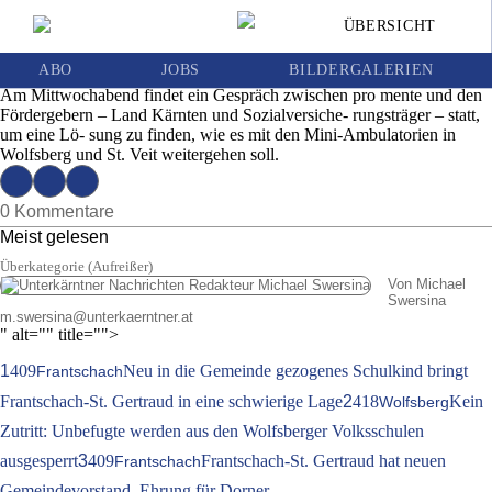
Mini-Ambulatorien: Kommt nun eine
ÜBERSICHT
Lösung?
Ausgabe | Mittwoch, 27. Juni 2018
ABO
JOBS
BILDERGALERIEN
Am Mittwochabend findet ein Gespräch zwischen pro mente und den
Fördergebern – Land Kärnten und Sozialversiche- rungsträger – statt,
um eine Lö- sung zu finden, wie es mit den Mini-Ambulatorien in
Wolfsberg und St. Veit weitergehen soll.
0 Kommentare
Meist gelesen
Überkategorie (Aufreißer)
Von Michael
Swersina
m.swersina
@
unterkaerntner.at
" alt="" title="">
1
409
Neu in die Gemeinde gezogenes Schulkind bringt
Frantschach
Frantschach-St. Gertraud in eine schwierige Lage
2
418
Kein
Wolfsberg
Zutritt: Unbefugte werden aus den Wolfsberger Volksschulen
ausgesperrt
3
409
Frantschach-St. Gertraud hat neuen
Frantschach
Gemeindevorstand, Ehrung für Dorner