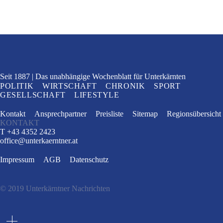
Seit 1887
Das unabhängige Wochenblatt
für Unterkärnten
POLITIK
WIRTSCHAFT
CHRONIK
SPORT
GESELLSCHAFT
LIFESTYLE
Kontakt
Ansprechpartner
Preisliste
Sitemap
Regionsübersicht
KONTAKT
T +43 4352 2423
office
@
unterkaerntner.at
Impressum
AGB
Datenschutz
© 2019 Unterkärntner Nachrichten
e