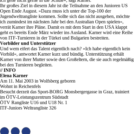
ich gehe nicht gerne in die Schule«, sagt Karner.
Ihr großes Ziel in diesem Jahr ist die Teilnahme an den Junioren US
Open Ende August. »Dazu muss ich unter die Top-100 der
Jugendweltrangliste kommen. Sollte sich das nicht ausgehen, möchte
ich zumindest im nächsten Jahr bei den Australian Open spielen«,
verrät Karner ihre Pläne. Damit es mit dem Start in den USA klappt
geht es bereits Ende März wieder ins Ausland. Karner wird eine Reihe
von ITF-Turnieren in der Türkei und Bulgarien bestreiten.
Vorbilder und Unterstützer
Und wem eifert das Talent eigentlich nach? »Ich habe eigentlich kein
Vorbild«, antwortet Karner kurz und bündig. Unterstützung erhält
Karner von ihrer Mutter sowie den Großeltern, die sie auch regelmäßig
bei den Turnieren begleiten.
// INFO
Elena Karner
Am 11. Mai 2003 in Wolfsberg geboren
Wohnt in Reichenfels
Besucht derzeit das Sport-BORG Monsbergergasse in Graz, trainiert
im ÖTV-Leistungszentrum Südstadt
ÖTV Rangliste U16 und U18 Nr. 1
ITF-Juniors Weltrangliste 326