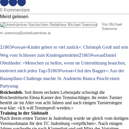
0 Kommentare
Meist gelesen
Von Michael
Swersina
m.swersina
@
unterkaerntner.at
1
1865
»Kinder geben so viel zurück«: Christoph Groß und sein
Portrait
Weg vom Schlosser zum Kindergartenleiter
2
1865
Daniel
Portrait
Oberländer: »Menschen zu helfen, wenn sie Unterstützung brauchen,
motiviert mich jeden Tag«
3
1865
»I hol den Bagger«: Aus der
Portrait
Baumpflanz-Challenge machte St. Andräerin Bianca Puschl einen
Partysong
Reichenfels
. Seit ihrem sechsten Lebensjahr schwingt die
Reichenfelserin Elena Karner den Tennisschläger, ihr erstes Turnier
bestritt sie im Alter von acht Jahren und nach einigen Turniersiegen
war klar: »Ich will Tennisprofi werden.«
Training in der Südstadt
Nach ihrem ersten Turnier in Judenburg wurde sie gleich vom dortigen
Vereinsobmann für den TC Judenburg »verpflichtet«. Nach einigen
Jahren wechselte sie nach Klagenfurt und seit März des Vorjahres