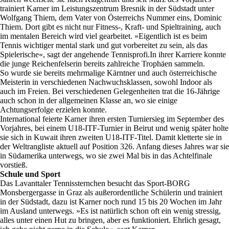
trainiert Karner im Leistungszentrum Bresnik in der Südstadt unter
Wolfgang Thiem, dem Vater von Österreichs Nummer eins, Dominic
Thiem. Dort gibt es nicht nur Fitness-, Kraft- und Spieltraining, auch
im mentalen Bereich wird viel gearbeitet. »Eigentlich ist es beim
Tennis wichtiger mental stark und gut vorbereitet zu sein, als das
Spielerische«, sagt der angehende Tennisprofi.
In ihrer Karriere konnte
die junge Reichenfelserin bereits zahlreiche Trophäen sammeln.
So wurde sie bereits mehrmalige Kärntner und auch österreichische
Meisterin in verschiedenen Nachwuchsklassen, sowohl Indoor als
auch im Freien. Bei verschiedenen Gelegenheiten trat die 16-Jährige
auch schon in der allgemeinen Klasse an, wo sie einige
Achtungserfolge erzielen konnte.
International feierte Karner ihren ersten Turniersieg im September des
Vorjahres, bei einem U18-ITF-Turnier in Beirut und wenig später holte
sie sich in Kuwait ihren zweiten U18-ITF-Titel. Damit kletterte sie in
der Weltrangliste aktuell auf Position 326. Anfang dieses Jahres war sie
in Südamerika unterwegs, wo sie zwei Mal bis in das Achtelfinale
vorstieß.
Schule und Sport
Das Lavanttaler Tennissternchen besucht das Sport-BORG
Monsbergergasse in Graz als außerordentliche Schülerin und trainiert
in der Südstadt, dazu ist Karner noch rund 15 bis 20 Wochen im Jahr
im Ausland unterwegs. »Es ist natürlich schon oft ein wenig stressig,
alles unter einen Hut zu bringen, aber es funktioniert. Ehrlich gesagt,