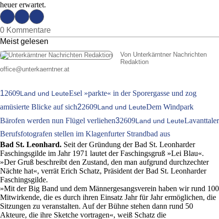
heuer erwartet.
0 Kommentare
Meist gelesen
Von Unterkärntner Nachrichten
Redaktion
office
@
unterkaerntner.at
1
2609
Esel »parkte« in der Sporergasse und zog
Land und Leute
amüsierte Blicke auf sich
2
2609
Dem Windpark
Land und Leute
Bärofen werden nun Flügel verliehen
3
2609
Lavanttaler
Land und Leute
Berufsfotografen stellen im Klagenfurter Strandbad aus
Bad St. Leonhard.
Seit der Gründung der Bad St. Leonharder
Faschingsgilde im Jahr 1971 lautet der Faschingsgruß »Lei Blau«.
»Der Gruß beschreibt den Zustand, den man aufgrund durchzechter
Nächte hat«, verrät Erich Schatz, Präsident der Bad St. Leonharder
Faschingsgilde.
»Mit der Big Band und dem Männergesangsverein haben wir rund 100
Mitwirkende, die es durch ihren Einsatz Jahr für Jahr ermöglichen, die
Sitzungen zu veranstalten. Auf der Bühne stehen dann rund 50
Akteure, die ihre Sketche vortragen«, weiß Schatz die