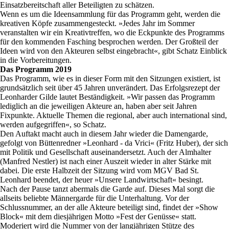
Einsatzbereitschaft aller Beteiligten zu schätzen.
Wenn es um die Ideensammlung für das Programm geht, werden die
kreativen Köpfe zusammengesteckt. »Jedes Jahr im Sommer
veranstalten wir ein Kreativtreffen, wo die Eckpunkte des Programms
für den kommenden Fasching besprochen werden. Der Großteil der
Ideen wird von den Akteuren selbst eingebracht«, gibt Schatz Einblick
in die Vorbereitungen.
Das Programm 2019
Das Programm, wie es in dieser Form mit den Sitzungen existiert, ist
grundsätzlich seit über 45 Jahren unverändert. Das Erfolgsrezept der
Leonharder Gilde lautet Beständigkeit. »Wir passen das Programm
lediglich an die jeweiligen Akteure an, haben aber seit Jahren
Fixpunkte. Aktuelle Themen die regional, aber auch international sind,
werden aufgegriffen«, so Schatz.
Den Auftakt macht auch in diesem Jahr wieder die Damengarde,
gefolgt von Büttenredner »Leonhard - da Vrici« (Fritz Huber), der sich
mit Politik und Gesellschaft auseinandersetzt. Auch der Almhalter
(Manfred Nestler) ist nach einer Auszeit wieder in alter Stärke mit
dabei. Die erste Halbzeit der Sitzung wird vom MGV Bad St.
Leonhard beendet, der heuer »Unsere Landwirtschaft« besingt.
Nach der Pause tanzt abermals die Garde auf. Dieses Mal sorgt die
allseits beliebte Männergarde für die Unterhaltung. Vor der
Schlussnummer, an der alle Akteure beteiligt sind, findet der »Show
Block« mit dem diesjährigen Motto »Fest der Genüsse« statt.
Moderiert wird die Nummer von der langjährigen Stütze des