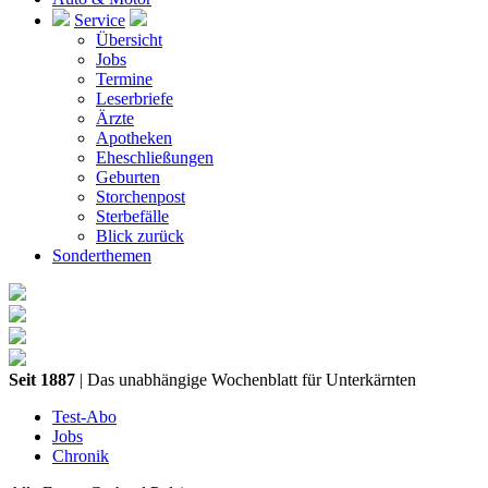
Service
Übersicht
Jobs
Termine
Leserbriefe
Ärzte
Apotheken
Eheschließungen
Geburten
Storchenpost
Sterbefälle
Blick zurück
Sonderthemen
Seit 1887
| Das unabhängige Wochenblatt für Unterkärnten
Test-Abo
Jobs
Chronik