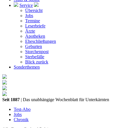
Service
Übersicht
Jobs
Termine
Leserbriefe
Ärzte
Apotheken
Eheschließungen
Geburten
Storchenpost
Sterbefälle
Blick zurück
Sonderthemen
Seit 1887
| Das unabhängige Wochenblatt für Unterkärnten
Test-Abo
Jobs
Chronik