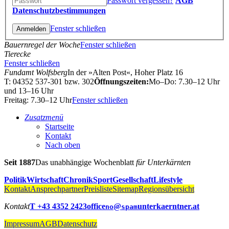
Passwort vergessen?
AGB
Datenschutzbestimmungen
Fenster schließen
Bauernregel der Woche
Fenster schließen
Tierecke
Fenster schließen
Fundamt Wolfsberg
In der »Alten Post«, Hoher Platz 16
T: 04352 537-301 bzw. 302
Öffnungszeiten:
Mo–Do: 7.30–12 Uhr
und 13–16 Uhr
Freitag: 7.30–12 Uhr
Fenster schließen
Zusatzmenü
Startseite
Kontakt
Nach oben
Seit 1887
Das unabhängige Wochenblatt
für Unterkärnten
Politik
Wirtschaft
Chronik
Sport
Gesellschaft
Lifestyle
Kontakt
Ansprechpartner
Preisliste
Sitemap
Regionsübersicht
Kontakt
T +43 4352 2423
office
@
unterkaerntner.at
no
spam
Impressum
AGB
Datenschutz