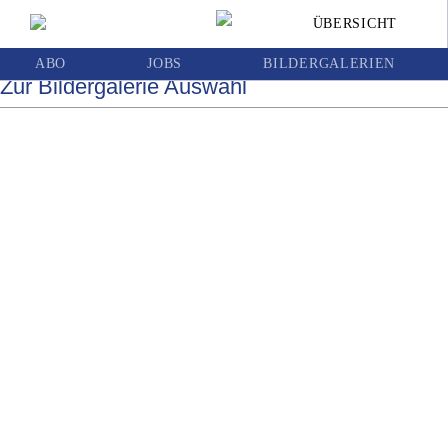
WAC und Austria Wien trennen sich 1:1
ÜBERSICHT
ABO
JOBS
BILDERGALERIEN
Zur Bildergalerie Auswahl