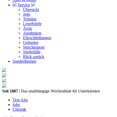
Service
Übersicht
Jobs
Termine
Leserbriefe
Ärzte
Apotheken
Eheschließungen
Geburten
Storchenpost
Sterbefälle
Blick zurück
Sonderthemen
Seit 1887
| Das unabhängige Wochenblatt für Unterkärnten
Test-Abo
Jobs
Chronik