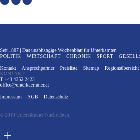
Seit 1887
Das unabhängige Wochenblatt
für Unterkärnten
POLITIK
WIRTSCHAFT
CHRONIK
SPORT
GESELL
Kontakt
Ansprechpartner
Preisliste
Sitemap
Regionsübersicht
KONTAKT
T +43 4352 2423
office
@
unterkaerntner.at
Impressum
AGB
Datenschutz
© 2019 Unterkärntner Nachrichten
e
t