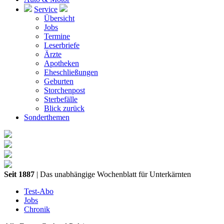
Service
Übersicht
Jobs
Termine
Leserbriefe
Ärzte
Apotheken
Eheschließungen
Geburten
Storchenpost
Sterbefälle
Blick zurück
Sonderthemen
Seit 1887
| Das unabhängige Wochenblatt für Unterkärnten
Test-Abo
Jobs
Chronik