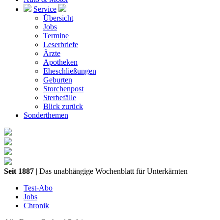
Service
Übersicht
Jobs
Termine
Leserbriefe
Ärzte
Apotheken
Eheschließungen
Geburten
Storchenpost
Sterbefälle
Blick zurück
Sonderthemen
Seit 1887
| Das unabhängige Wochenblatt für Unterkärnten
Test-Abo
Jobs
Chronik