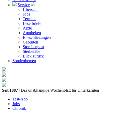
Service
Übersicht
Jobs
Termine
Leserbriefe
Ärzte
Apotheken
Eheschließungen
Geburten
Storchenpost
Sterbefälle
Blick zurück
Sonderthemen
Seit 1887
| Das unabhängige Wochenblatt für Unterkärnten
Test-Abo
Jobs
Chronik