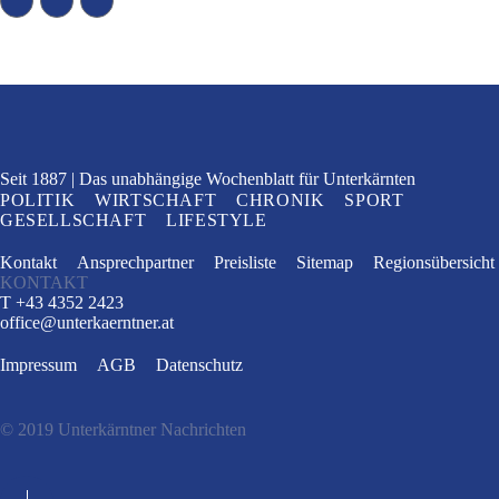
Seit 1887
Das unabhängige Wochenblatt
für Unterkärnten
POLITIK
WIRTSCHAFT
CHRONIK
SPORT
GESELLSCHAFT
LIFESTYLE
Kontakt
Ansprechpartner
Preisliste
Sitemap
Regionsübersicht
KONTAKT
T +43 4352 2423
office
@
unterkaerntner.at
Impressum
AGB
Datenschutz
© 2019 Unterkärntner Nachrichten
e