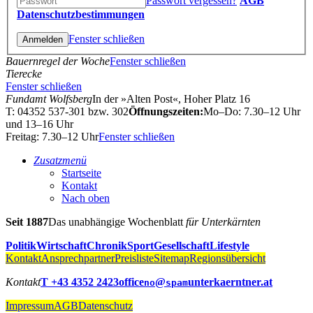
Passwort vergessen?
AGB
Datenschutzbestimmungen
Fenster schließen
Bauernregel der Woche
Fenster schließen
Tierecke
Fenster schließen
Fundamt Wolfsberg
In der »Alten Post«, Hoher Platz 16
T: 04352 537-301 bzw. 302
Öffnungszeiten:
Mo–Do: 7.30–12 Uhr
und 13–16 Uhr
Freitag: 7.30–12 Uhr
Fenster schließen
Zusatzmenü
Startseite
Kontakt
Nach oben
Seit 1887
Das unabhängige Wochenblatt
für Unterkärnten
Politik
Wirtschaft
Chronik
Sport
Gesellschaft
Lifestyle
Kontakt
Ansprechpartner
Preisliste
Sitemap
Regionsübersicht
Kontakt
T +43 4352 2423
office
@
unterkaerntner.at
no
spam
Impressum
AGB
Datenschutz