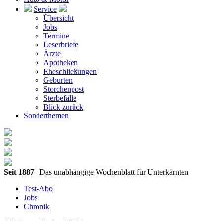
Service
Übersicht
Jobs
Termine
Leserbriefe
Ärzte
Apotheken
Eheschließungen
Geburten
Storchenpost
Sterbefälle
Blick zurück
Sonderthemen
Seit 1887
| Das unabhängige Wochenblatt für Unterkärnten
Test-Abo
Jobs
Chronik