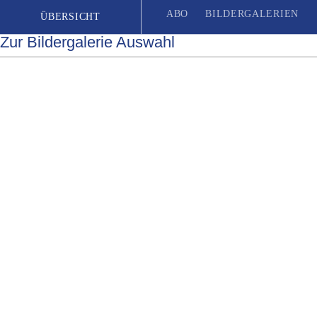
ABO
BILDERGALERIEN
ÜBERSICHT
Zur Bildergalerie Auswahl
Seit 1887
| Das unabhängige Wochenblatt für Unterkärnten