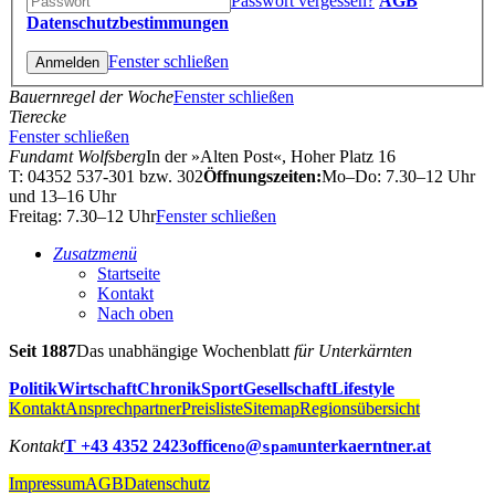
Passwort vergessen?
AGB
Datenschutzbestimmungen
Fenster schließen
Bauernregel der Woche
Fenster schließen
Tierecke
Fenster schließen
Fundamt Wolfsberg
In der »Alten Post«, Hoher Platz 16
T: 04352 537-301 bzw. 302
Öffnungszeiten:
Mo–Do: 7.30–12 Uhr
und 13–16 Uhr
Freitag: 7.30–12 Uhr
Fenster schließen
Zusatzmenü
Startseite
Kontakt
Nach oben
Seit 1887
Das unabhängige Wochenblatt
für Unterkärnten
Politik
Wirtschaft
Chronik
Sport
Gesellschaft
Lifestyle
Kontakt
Ansprechpartner
Preisliste
Sitemap
Regionsübersicht
Kontakt
T +43 4352 2423
office
@
unterkaerntner.at
no
spam
Impressum
AGB
Datenschutz