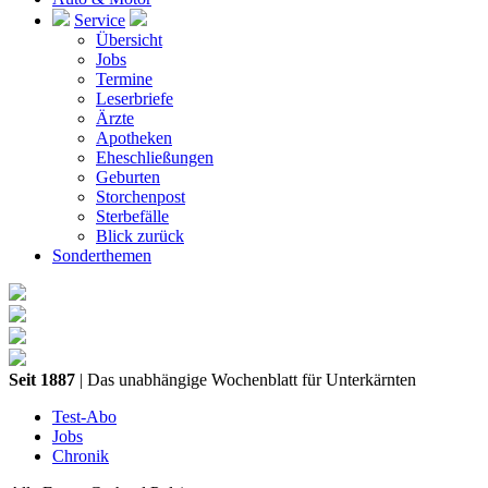
Service
Übersicht
Jobs
Termine
Leserbriefe
Ärzte
Apotheken
Eheschließungen
Geburten
Storchenpost
Sterbefälle
Blick zurück
Sonderthemen
Seit 1887
| Das unabhängige Wochenblatt für Unterkärnten
Test-Abo
Jobs
Chronik